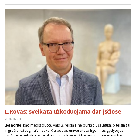
L.Rovas: sveikata užkoduojama dar įsčiose
2026.07-31
„Jei norite, kad medis duotų vaisių, reikia jį ne purkšti užaugusį, o teisingai
ir gražiai užauginti“, – sako Klaipėdos universiteto ligoninės gydytojas
akušeris ginekologas prof. dr. Linas Rovas. Akušerijai daugiau nei tris