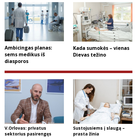
Ambicingas planas:
Kada sumokės – vienas
sems medikus iš
Dievas težino
diasporos
V.Orlovas: privatus
Sustojusiems į slaugą –
sektorius pasirengęs
prasta žinia