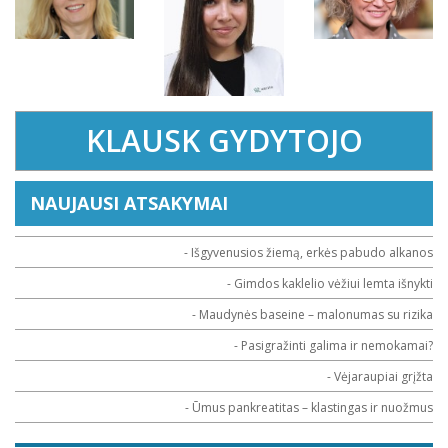
KLAUSK GYDYTOJO
NAUJAUSI ATSAKYMAI
- Išgyvenusios žiemą, erkės pabudo alkanos
- Gimdos kaklelio vėžiui lemta išnykti
- Maudynės baseine – malonumas su rizika
- Pasigražinti galima ir nemokamai?
- Vėjaraupiai grįžta
- Ūmus pankreatitas – klastingas ir nuožmus