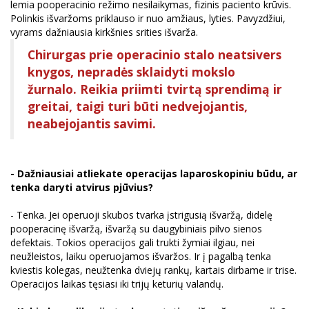
lemia pooperacinio režimo nesilaikymas, fizinis paciento krūvis.
Polinkis išvaržoms priklauso ir nuo amžiaus, lyties. Pavyzdžiui,
vyrams dažniausia kirkšnies srities išvarža.
Chirurgas prie operacinio stalo neatsivers
knygos, nepradės sklaidyti mokslo
žurnalo. Reikia priimti tvirtą sprendimą ir
greitai, taigi turi būti nedvejojantis,
neabejojantis savimi.
- Dažniausiai atliekate operacijas laparoskopiniu būdu, ar
tenka daryti atvirus pjūvius?
- Tenka. Jei operuoji skubos tvarka įstrigusią išvaržą, didelę
pooperacinę išvaržą, išvaržą su daugybiniais pilvo sienos
defektais. Tokios operacijos gali trukti žymiai ilgiau, nei
neužleistos, laiku operuojamos išvaržos. Ir į pagalbą tenka
kviestis kolegas, neužtenka dviejų rankų, kartais dirbame ir trise.
Operacijos laikas tęsiasi iki trijų keturių valandų.