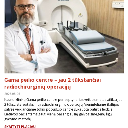
Gama peilio centre – jau 2 tūkstančiai
radiochirurginių operacijų
2026.08-06
Kauno klinikų Gama peilio centre per septynerius veiklos metus atlikta jau
2 tūkst. stereotaksinių radiochirurginių operacijų. Vieninteliame Baltijos
šalyse veikiančiame tokio pobūdžio centre sukaupta patirtis leidžia
Lietuvos pacientams gauti vieną pažangiausių galvos smegenų ligų
gydymo metodų.
SKAITYTI PLAČIAU