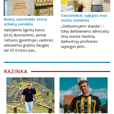
Vaistininkai: sąlygos mus
Namų vaistinėlės virsta
verčia zombiais
atliekų sandėliu
„Darbuotojams skauda“, –
Valstybinės ligonių kasos
tokią darbdaviams adresuotą
(VLK) duomenimis, pernai
žinią siunčia Vaistinių
Lietuvos gyventojai į vaistines
darbuotojų profesinės
utilizavimui grąžino daugiau
sąjungos pirm...
nei 47,4 tonos pas...
RAZINKA