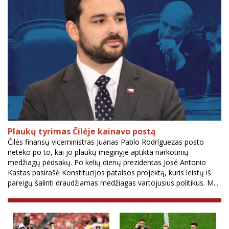
Plaukų tyrimas Čilėje kainavo postą
Čilės finansų viceministras Juanas Pablo Rodríguezas posto
neteko po to, kai jo plaukų mėginyje aptikta narkotinių
medžiagų pėdsakų. Po kelių dienų prezidentas José Antonio
Kastas pasirašė Konstitucijos pataisos projektą, kuris leistų iš
pareigų šalinti draudžiamas medžiagas vartojusius politikus. M...