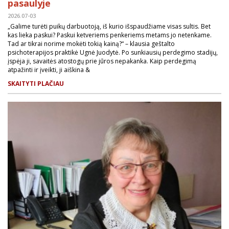
pasaulyje
2026.07-03
„Galime turėti puikų darbuotoją, iš kurio išspaudžiame visas sultis. Bet
kas lieka paskui? Paskui ketveriems penkeriems metams jo netenkame.
Tad ar tikrai norime mokėti tokią kainą?“ – klausia geštalto
psichoterapijos praktikė Ugnė Juodytė. Po sunkiausių perdegimo stadijų,
įspėja ji, savaitės atostogų prie jūros nepakanka. Kaip perdegimą
atpažinti ir įveikti, ji aiškina &
SKAITYTI PLAČIAU