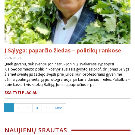
J.Sąlyga: paparčio žiedas – politikų rankose
2026.06-23
„Kiek gyvenu, tiek švenčiu Jonines“, – Joninių išvakarėse šypsojosi
Klaipėdos miesto poliklinikos vyriausiasis gydytojas prof. dr. Jonas Sąlyga.
Šiemet šventę jis žadėjo švęsti prie jūros, kuri profesoriaus gyvenime
užima ypatingą vietą: ją jis fotografuoja, jai kuria dainas ir eiles. Pokalbis –
apie kaskart vis kitokią Baltiją, Joninių papročius ir pa
SKAITYTI PLAČIAU
1
2
3
4
5
Kitas
NAUJIENŲ SRAUTAS