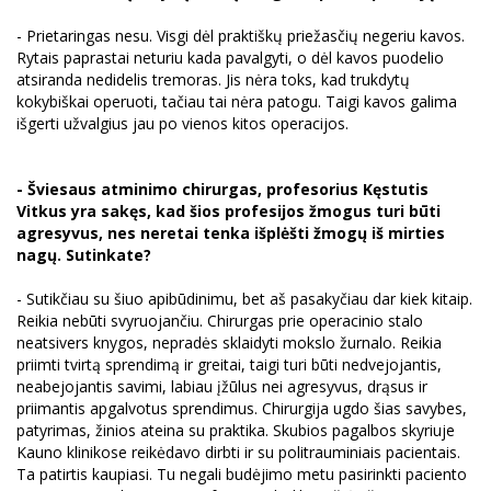
- Prietaringas nesu. Visgi dėl praktiškų priežasčių negeriu kavos.
Rytais paprastai neturiu kada pavalgyti, o dėl kavos puodelio
atsiranda nedidelis tremoras. Jis nėra toks, kad trukdytų
kokybiškai operuoti, tačiau tai nėra patogu. Taigi kavos galima
išgerti užvalgius jau po vienos kitos operacijos.
- Šviesaus atminimo chirurgas, profesorius Kęstutis
Vitkus yra sakęs, kad šios profesijos žmogus turi būti
agresyvus, nes neretai tenka išplėšti žmogų iš mirties
nagų. Sutinkate?
- Sutikčiau su šiuo apibūdinimu, bet aš pasakyčiau dar kiek kitaip.
Reikia nebūti svyruojančiu. Chirurgas prie operacinio stalo
neatsivers knygos, nepradės sklaidyti mokslo žurnalo. Reikia
priimti tvirtą sprendimą ir greitai, taigi turi būti nedvejojantis,
neabejojantis savimi, labiau įžūlus nei agresyvus, drąsus ir
priimantis apgalvotus sprendimus. Chirurgija ugdo šias savybes,
patyrimas, žinios ateina su praktika. Skubios pagalbos skyriuje
Kauno klinikose reikėdavo dirbti ir su politrauminiais pacientais.
Ta patirtis kaupiasi. Tu negali budėjimo metu pasirinkti paciento