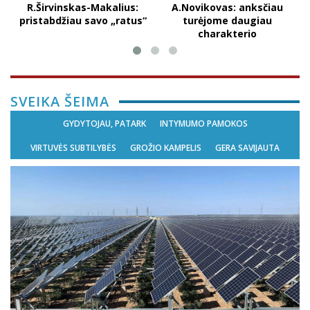
R.Širvinskas-Makalius:
A.Novikovas: anksčiau
pristabdžiau savo „ratus“
turėjome daugiau
charakterio
SVEIKA ŠEIMA
GYDYTOJAU, PATARK
INTYMUMO PAMOKOS
VIRTUVĖS SUBTILYBĖS
GROŽIO KAMPELIS
GERA SAVIJAUTA