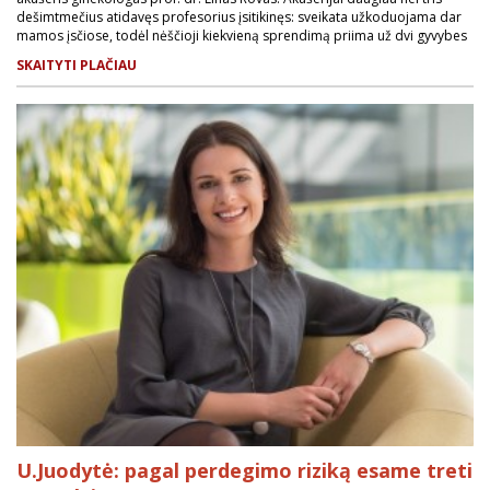
dešimtmečius atidavęs profesorius įsitikinęs: sveikata užkoduojama dar
mamos įsčiose, todėl nėščioji kiekvieną sprendimą priima už dvi gyvybes
SKAITYTI PLAČIAU
U.Juodytė: pagal perdegimo riziką esame treti