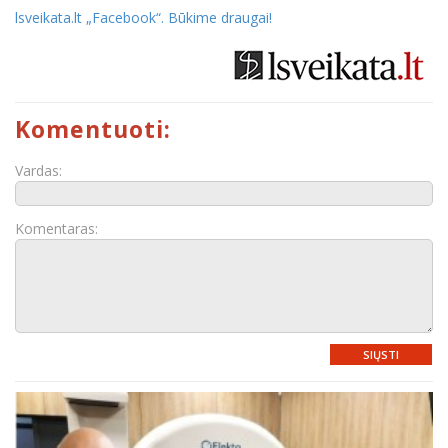
lsveikata.lt „Facebook“. Būkime draugai
!
Komentuoti:
Vardas:
Komentaras:
SIŲSTI