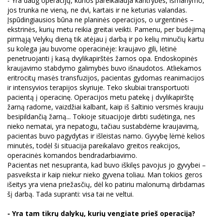
- Yra daug operacijų, kurios pareikalauja kantrybės, išmanymo,
jos trunka ne vieną, ne dvi, kartais ir ne keturias valandas.
Įspūdingiausios būna ne planinės operacijos, o urgentinės –
ekstrinės, kurių metu reikia greitai veikti. Pamenu, per budėjimą
pirmąją Velykų dieną tik atėjau į darbą ir po kelių minučių kartu
su kolega jau buvome operacinėje: kraujavo gili, lėtinė
penetruojanti į kasą dvylikapirštės žarnos opa. Endoskopinės
kraujavimo stabdymo galimybės buvo išnaudotos. Atliekamos
eritrocitų masės transfuzijos, pacientas gydomas reanimacijos
ir intensyvios terapijos skyriuje. Teko skubiai transportuoti
pacientą į operacinę. Operacijos metu patekę į dvylikapirštę
žarną radome, vaizdžiai kalbant, kaip iš šaltinio versmės krauju
besipildančią žarną... Tokioje situacijoje dirbti sudėtinga, nes
nieko nematai, yra nepatogu, tačiau sustabdėme kraujavimą,
pacientas buvo pagydytas ir išleistas namo. Gyvybę lėmė kelios
minutės, todėl ši situacija pareikalavo greitos reakcijos,
operacinės komandos bendradarbiavimo.
Pacientas net nesupranta, kad buvo iškilęs pavojus jo gyvybei –
pasveiksta ir kaip niekur nieko gyvena toliau. Man tokios geros
išeitys yra viena priežasčių, dėl ko patiriu malonumą dirbdamas
šį darbą. Tada supranti: visa tai ne veltui.
- Yra tam tikrų dalykų, kurių vengiate prieš operaciją?