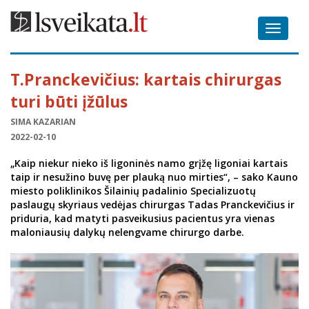
Toggle
navigat
T.Pranckevičius: kartais chirurgas
turi būti įžūlus
SI­MA KA­ZA­RIAN
2022-02-10
„Kaip niekur nieko iš ligoninės namo grįžę ligoniai kartais
taip ir nesužino buvę per plauką nuo mirties“, – sako Kauno
miesto poliklinikos Šilainių padalinio Specializuotų
paslaugų skyriaus vedėjas chirurgas Tadas Pranckevičius ir
priduria, kad matyti pasveikusius pacientus yra vienas
maloniausių dalykų nelengvame chirurgo darbe.