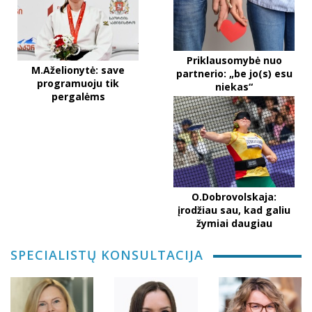
Priklausomybė nuo
M.Aželionytė: save
partnerio: „be jo(s) esu
programuoju tik
niekas“
pergalėms
O.Dobrovolskaja:
įrodžiau sau, kad galiu
žymiai daugiau
SPECIALISTŲ KONSULTACIJA