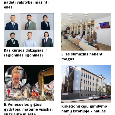
padėti valstybei mažinti
eiles
Kas kuruos didžiąsias ir
Eiles sumažins nebent
regionines ligonines?
magas
Iš Venesuelos grįžusi
Krikščioniškųjų gimdymo
gydytoja: matėme visiškai
namų istorijoje – naujas
sugriautą miestą