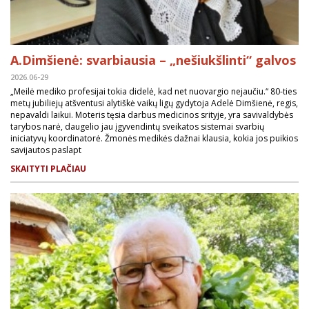
A.Dimšienė: svarbiausia – „nešiukšlinti“ galvos
2026.06-29
„Meilė mediko profesijai tokia didelė, kad net nuovargio nejaučiu.“ 80-ties
metų jubiliejų atšventusi alytiškė vaikų ligų gydytoja Adelė Dimšienė, regis,
nepavaldi laikui. Moteris tęsia darbus medicinos srityje, yra savivaldybės
tarybos narė, daugelio jau įgyvendintų sveikatos sistemai svarbių
iniciatyvų koordinatorė. Žmonės medikės dažnai klausia, kokia jos puikios
savijautos paslapt
SKAITYTI PLAČIAU