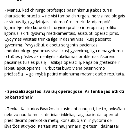
- Manau, kad chirurgo profesijos pasirinkimui įtakos turi ir
charakterio bruožai – ne visi tampa chirurgais, ne visi radiologais
ar vidaus ligų gydytojais. Internatūros metu Marijampolės
ligoninėje teko kuruoti chirurginio profilio ir terapinio profilio
ligonius: skirti gydymą medikamentais, asistuoti operacijoms.
Gydymas vaistais trunka ilgai ir dažnai visą likusį paciento
gyvenimą. Pavyzdžiui, diabetu sergantis pacientas
endokrinologo gydomas visą likusį gyvenimą, liga nepagydoma,
o tulžies pūslės akmenligės sukeliamas problemas išsprendi
pašalinęs tulžies pūslę – atlikęs operaciją. Pagalba greitesnė ir
labiau apčiuopiama. Turbūt tai buvo viena pasirinkimo
priežasčių – galimybė patirti malonumą matant darbo rezultatą.
- Specializuojatės išvaržų operacijose. Ar tenka jas atlikti
pakartotinai?
- Tenka. Kai kurios išvaržos linkusios atsinaujinti, be to, anksčiau
nebuvo naudojami sintetiniai tinkleliai, taigi pacientai operuoti
prieš dešimt penkiolika metų, konsultuojami ir gydomi dėl
išvaržos atkryčio. Kartais atsinaujinimai ir greitesni, dažnai tai