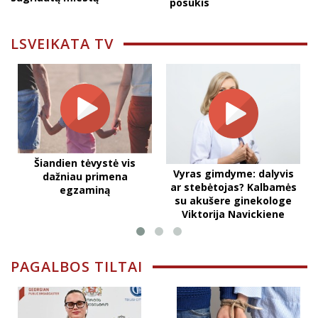
posūkis
LSVEIKATA TV
Šiandien tėvystė vis
Vyras gimdyme: dalyvis
dažniau primena
ar stebėtojas? Kalbamės
egzaminą
su akušere ginekologe
Viktorija Navickiene
PAGALBOS TILTAI