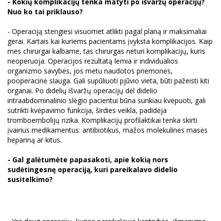
- Kokių komplikacijų tenka matyti po išvaržų operacijų?
Nuo ko tai priklauso?
- Operaciją stengiesi visuomet atlikti pagal planą ir maksimaliai
gerai. Kartais kai kuriems pacientams įvyksta komplikacijos. Kaip
mes chirurgai kalbame, tas chirurgas neturi komplikacijų, kuris
neoperuoja. Operacijos rezultatą lemia ir individualios
organizmo savybės, jos metu naudotos priemonės,
pooperacinė slauga. Gali supūliuoti pjūvio vieta, būti pažeisti kiti
organai. Po didelių išvaržų operacijų dėl didelio
intraabdominalinio slėgio pacientui būna sunkiau kvėpuoti, gali
sutrikti kvėpavimo funkcija, širdies veikla, padidėja
tromboembolijų rizika. Komplikacijų profilaktikai tenka skirti
įvairius medikamentus: antibiotikus, mažos molekulinės masės
hepariną ar kitus.
- Gal galėtumėte papasakoti, apie kokią nors
sudėtingesnę operaciją, kuri pareikalavo didelio
susitelkimo?