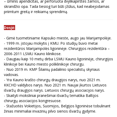
– ūminis apendicitas, ar perforuota dvylikapirštės žarnos, ar
skrandžio opa. Tada tiesiog turi būti įžūlus, kad neabejodamas
priimtum greitą ir reikiamą sprendimą.
Dosjė:
- Gimė tuometiniame Kapsuko mieste, augo jau Marijampolėje.
- 1999 m. įstojau mokytis į KMU. Po studijų buvo metai
rezidentūros Marijampolės ligoninėje. Chirurgijos rezidentūra –
2006-2011 LSMU Kauno klinikose.
- Daugiau kaip 10 metų dirba LSMU Kauno ligoninėje, chirurgijos
klinikoje bei Kauno miesto poliklinikoje chirurgu.
- Nuo 2019 m. KMP Šilainių padalinio specialistų skyriaus
vadovas.
- Yra Kauno krašto chirurgų draugijos narys, nuo 2021 m.
KKCHD valdybos narys. Nuo 2021 m. Naujai įkurtos Lietuvos
išvaržų draugijos narys. Lietuvos chirurgų asociacijos narys.
- Skaityti moksliniai pranešimai išvaržų tematika Baltijos
chirurgų asociacijos kongresuose.
- Stažuotės Vokietijos, Suomijos, Belgijos ligoninėse tobulinant
žinias minimaliai invazinių pilvo sienos išvaržų gydyme.