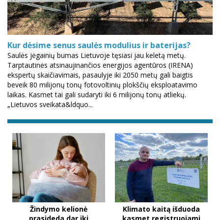
Kur dėsime senus saulės modulius ir baterijas?
Saulės jėgainių bumas Lietuvoje tęsiasi jau keletą metų.
Tarptautinės atsinaujinančios energijos agentūros (IRENA)
ekspertų skaičiavimais, pasaulyje iki 2050 metų gali baigtis
beveik 80 milijonų tonų fotovoltinių plokščių eksploatavimo
laikas. Kasmet tai gali sudaryti iki 6 milijonų tonų atliekų.
„Lietuvos sveikata&ldquo...
Žindymo kelionė
Klimato kaitą išduoda
prasideda dar iki
kasmet registruojami