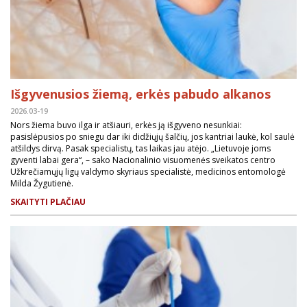
Išgyvenusios žiemą, erkės pabudo alkanos
2026.03-19
Nors žiema buvo ilga ir atšiauri, erkės ją išgyveno nesunkiai:
pasislėpusios po sniegu dar iki didžiųjų šalčių, jos kantriai laukė, kol saulė
atšildys dirvą. Pasak specialistų, tas laikas jau atėjo. „Lietuvoje joms
gyventi labai gera“, – sako Nacionalinio visuomenės sveikatos centro
Užkrečiamųjų ligų valdymo skyriaus specialistė, medicinos entomologė
Milda Žygutienė.
SKAITYTI PLAČIAU