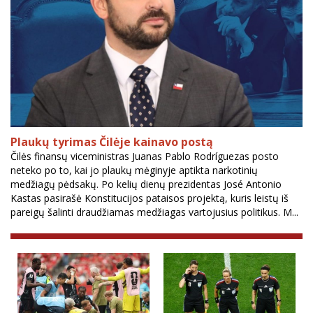
Plaukų tyrimas Čilėje kainavo postą
Čilės finansų viceministras Juanas Pablo Rodríguezas posto
neteko po to, kai jo plaukų mėginyje aptikta narkotinių
medžiagų pėdsakų. Po kelių dienų prezidentas José Antonio
Kastas pasirašė Konstitucijos pataisos projektą, kuris leistų iš
pareigų šalinti draudžiamas medžiagas vartojusius politikus. M...