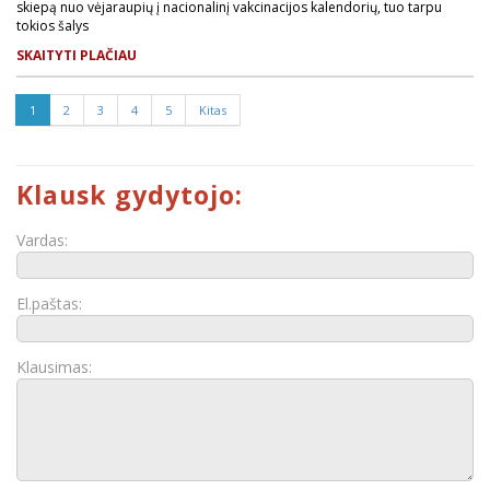
skiepą nuo vėjaraupių į nacionalinį vakcinacijos kalendorių, tuo tarpu
tokios šalys
SKAITYTI PLAČIAU
1
2
3
4
5
Kitas
Klausk gydytojo:
Vardas:
El.paštas:
Klausimas: