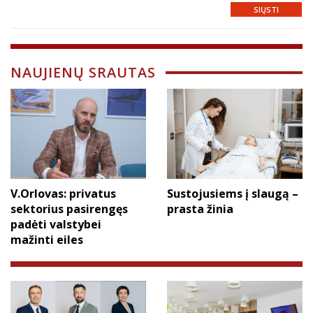
SIŲSTI
NAUJIENŲ SRAUTAS
V.Orlovas: privatus
Sustojusiems į slaugą –
sektorius pasirengęs
prasta žinia
padėti valstybei
mažinti eiles