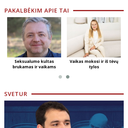
PAKALBĖKIM APIE TAI
Seksualumo kultas
Vaikas mokosi ir iš tėvų
brukamas ir vaikams
tylos
SVETUR