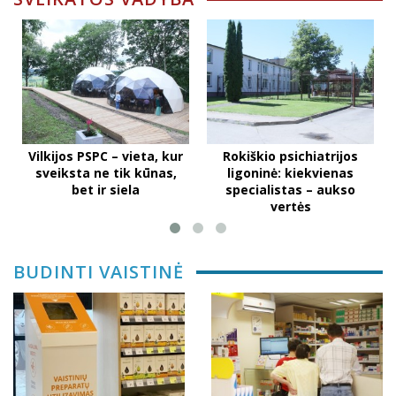
Vilkijos PSPC – vieta, kur
Rokiškio psichiatrijos
sveiksta ne tik kūnas,
ligoninė: kiekvienas
bet ir siela
specialistas – aukso
vertės
BUDINTI VAISTINĖ