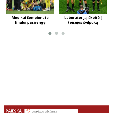
Medikai čempionato
Laboratoriją iškeitė į
finalui pasirengę
teisėjos švilpuką
PAIEŠKA