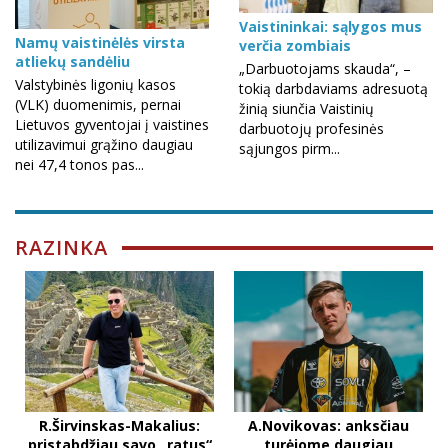
Vaistininkai: sąlygos mus
Namų vaistinėlės virsta
verčia zombiais
atliekų sandėliu
„Darbuotojams skauda“, –
Valstybinės ligonių kasos
tokią darbdaviams adresuotą
(VLK) duomenimis, pernai
žinią siunčia Vaistinių
Lietuvos gyventojai į vaistines
darbuotojų profesinės
utilizavimui grąžino daugiau
sąjungos pirm...
nei 47,4 tonos pas...
RAZINKA
R.Širvinskas-Makalius:
A.Novikovas: anksčiau
pristabdžiau savo „ratus“
turėjome daugiau