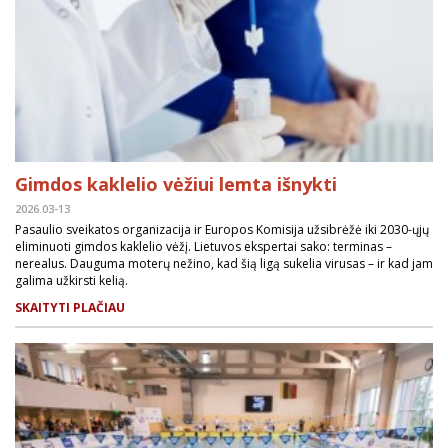
Gimdos kaklelio vėžiui lemta išnykti
2026.03-13
Pasaulio sveikatos organizacija ir Europos Komisija užsibrėžė iki 2030-ųjų
eliminuoti gimdos kaklelio vėžį. Lietuvos ekspertai sako: terminas –
nerealus. Dauguma moterų nežino, kad šią ligą sukelia virusas – ir kad jam
galima užkirsti kelią.
SKAITYTI PLAČIAU