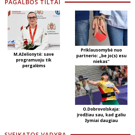
PAGALBOS TILTAI
Priklausomybė nuo
M.Aželionytė: save
partnerio: „be jo(s) esu
programuoju tik
niekas“
pergalėms
O.Dobrovolskaja:
įrodžiau sau, kad galiu
žymiai daugiau
SVEIKATOS VADYBA