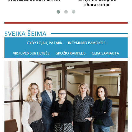
charakterio
SVEIKA ŠEIMA
GYDYTOJAU, PATARK
INTYMUMO PAMOKOS
VIRTUVĖS SUBTILYBĖS
GROŽIO KAMPELIS
GERA SAVIJAUTA