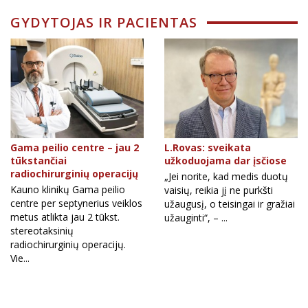
GYDYTOJAS IR PACIENTAS
Gama peilio centre – jau 2
L.Rovas: sveikata
tūkstančiai
užkoduojama dar įsčiose
radiochirurginių operacijų
„Jei norite, kad medis duotų
Kauno klinikų Gama peilio
vaisių, reikia jį ne purkšti
centre per septynerius veiklos
užaugusį, o teisingai ir gražiai
metus atlikta jau 2 tūkst.
užauginti“, – ...
stereotaksinių
radiochirurginių operacijų.
Vie...