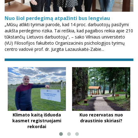
Nuo šiol perdegimą atpažinti bus lengviau
„Mūsų atlikti tyrimai parodė, kad 14 proc. darbuotojų pasižymi
aukšta perdegimo rizika. Tai reiškia, kad pagalbos reikia apie 210
tūkstančių Lietuvos darbuotojų“, – sako Vilniaus universiteto
(VU) Filosofijos fakulteto Organizacinės psichologijos tyrimų
centro vadovė prof. dr. Jurgita Lazauskaitė-Zabie...
Klimato kaitą išduoda
Kuo rezervatas nuo
kasmet registruojami
draustinio skiriasi?
rekordai