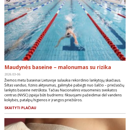
Maudynės baseine – malonumas su rizika
2026.03-06
Žiemos metu baseinai Lietuvoje sulaukia rekordinio lankytojų skaičiaus.
Šiltas vanduo, fizinis aktyvumas, galimybė pabėgti nuo šalčio – priežasčių
lankytis baseine netrūksta. Tačiau Nacionalinis visuomenės sveikatos
centras (NVSC) įspėja būti budriems: fiksuojami pažeidimai dėl vandens
kokybės, patalpų higienos ir įrangos priežiūros.
SKAITYTI PLAČIAU