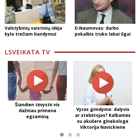
Valstybinių vaistinių idėja
D.Naumovas: darbo
kyla trečiam bandymui
pokalbis truko labai ilgai
LSVEIKATA TV
Šiandien tėvystė vis
Vyras gimdyme: dalyvis
dažniau primena
ar stebėtojas? Kalbamės
egzaminą
su akušere ginekologe
Viktorija Navickiene