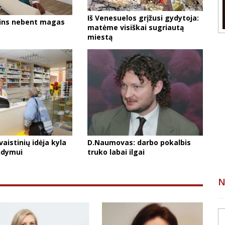
Iš Venesuelos grįžusi gydytoja:
žins nebent magas
matėme visiškai sugriautą
miestą
vaistinių idėja kyla
D.Naumovas: darbo pokalbis
ndymui
truko labai ilgai
N