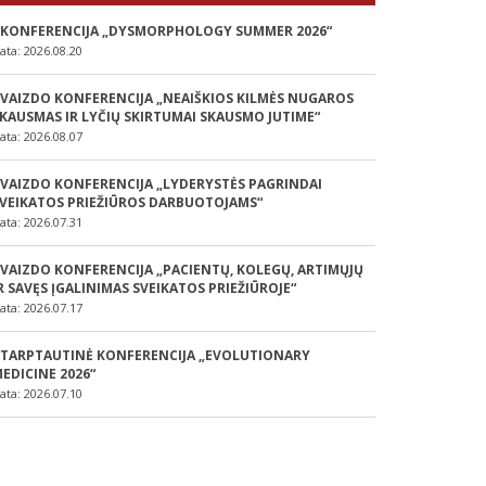
 KONFERENCIJA „DYSMORPHOLOGY SUMMER 2026“
ata: 2026.08.20
 VAIZDO KONFERENCIJA „NEAIŠKIOS KILMĖS NUGAROS
KAUSMAS IR LYČIŲ SKIRTUMAI SKAUSMO JUTIME“
ata: 2026.08.07
 VAIZDO KONFERENCIJA „LYDERYSTĖS PAGRINDAI
VEIKATOS PRIEŽIŪROS DARBUOTOJAMS“
ata: 2026.07.31
 VAIZDO KONFERENCIJA „PACIENTŲ, KOLEGŲ, ARTIMŲJŲ
R SAVĘS ĮGALINIMAS SVEIKATOS PRIEŽIŪROJE“
ata: 2026.07.17
 TARPTAUTINĖ KONFERENCIJA „EVOLUTIONARY
EDICINE 2026“
ata: 2026.07.10