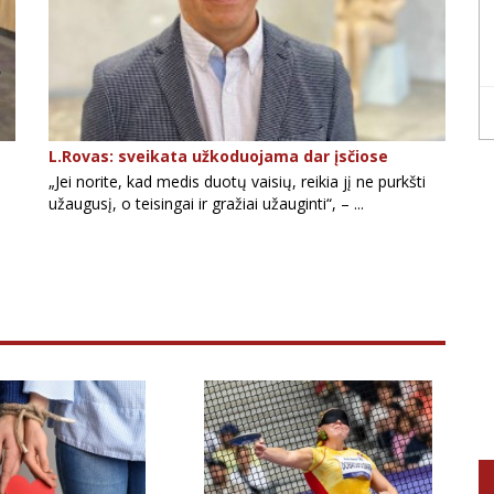
L.Rovas: sveikata užkoduojama dar įsčiose
„Jei norite, kad medis duotų vaisių, reikia jį ne purkšti
užaugusį, o teisingai ir gražiai užauginti“, – ...