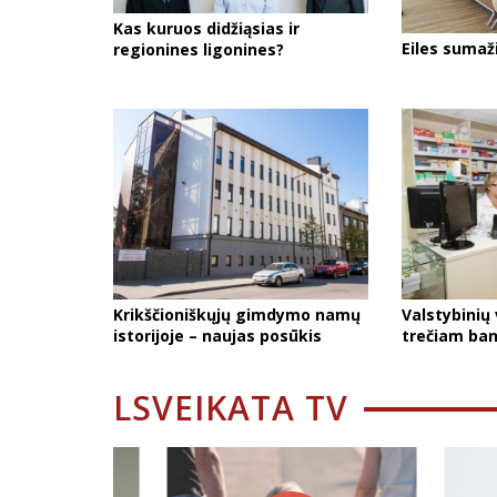
Kas kuruos didžiąsias ir
Eiles suma
regionines ligonines?
Krikščioniškųjų gimdymo namų
Valstybinių 
istorijoje – naujas posūkis
trečiam ba
LSVEIKATA TV