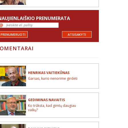
NAUJIENLAIŠKIO PRENUMERATA
PRENUMERUOTI
ATSISAKYTI
OMENTARAI
HENRIKAS VAITIEKŪNAS
Garsas, kurio nenorime girdėti
GEDIMINAS NAVAITIS
Ko trūksta, kad gimtų daugiau
vaikų?