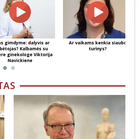
mdyme: dalyvis ar
Ar vaikams kenkia siaubo
Kūn
jas? Kalbamės su
turinys?
nekologe Viktorija
avickiene
TAS