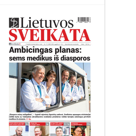
as po gimdymo: ko niekas
Ajus: „Nepriskiriu savęs nė
nepasakė
vienai lyčiai“