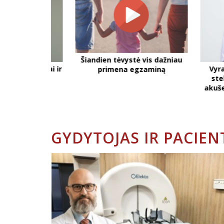
Šiandien tėvystė vis dažniau
tu: mitai ir
Vyras gi
primena egzaminą
ė
stebėto
akušere gi
N
GYDYTOJAS IR PACIEN