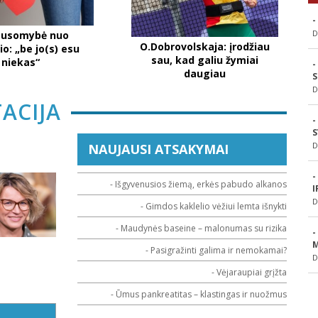
-
D
lausomybė nuo
O.Dobrovolskaja: įrodžiau
io: „be jo(s) esu
sau, kad galiu žymiai
niekas“
-
daugiau
S
D
ACIJA
-
S
D
NAUJAUSI ATSAKYMAI
-
- Išgyvenusios žiemą, erkės pabudo alkanos
I
D
- Gimdos kaklelio vėžiui lemta išnykti
- Maudynės baseine – malonumas su rizika
-
M
- Pasigražinti galima ir nemokamai?
D
- Vėjaraupiai grįžta
- Ūmus pankreatitas – klastingas ir nuožmus