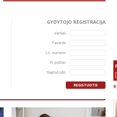
GYDYTOJO REGISTRACIJA
Vardas
Pavardė
LIc. numeris
El. paštas
Slaptažodis
REGISTUOTIS
R