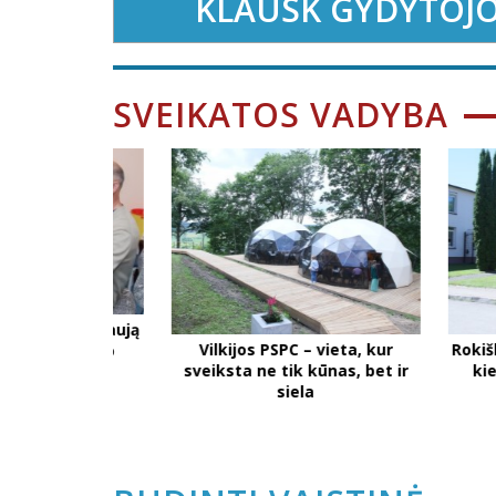
KLAUSK GYDYTOJ
SVEIKATOS VADYBA
ė kuria naują
Vilkijos PSPC – vieta, kur
Rokiškio ps
ne dydį, o
sveiksta ne tik kūnas, bet ir
kiekvien
ę
siela
au