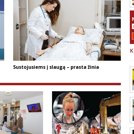
K
Sustojusiems į slaugą – prasta žinia