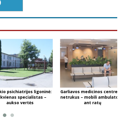
O
ichiatrijos ligoninė:
Garliavos medicinos centre jau
C
as specialistas –
netrukus – mobili ambulatorija
vy
kso vertės
ant ratų