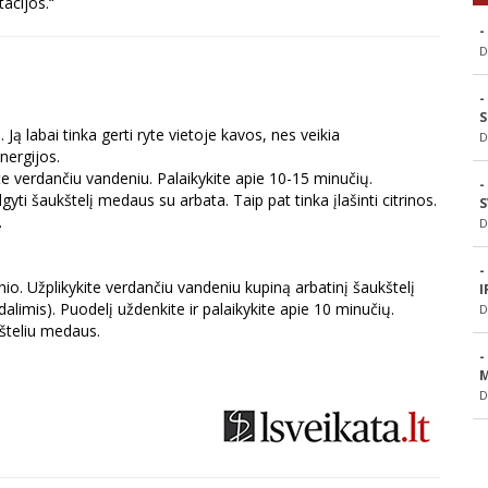
acijos.“
-
D
-
S
Ją labai tinka gerti ryte vietoje kavos, nes veikia
D
nergijos.
kite verdančiu vandeniu. Palaikykite apie 10-15 minučių.
-
ti šaukštelį medaus su arbata. Taip pat tinka įlašinti citrinos.
S
.
D
-
inio. Užplikykite verdančiu vandeniu kupiną arbatinį šaukštelį
I
 dalimis). Puodelį uždenkite ir palaikykite apie 10 minučių.
D
kšteliu medaus.
-
M
D