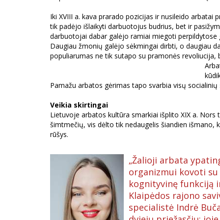
Iki XVIII a. kava prarado pozicijas ir nusileido arbat
tik padėjo išlaikyti darbuotojus budrius, bet ir pasiž
darbuotojai dabar galėjo ramiai miegoti perpildytose
Daugiau žmonių galėjo sėkmingai dirbti, o daugiau d
populiarumas ne tik sutapo su pramonės revoliucija, be
Arba
kūdi
Pamažu arbatos gėrimas tapo svarbia visų socialinių 
Veikia skirtingai
Lietuvoje arbatos kultūra smarkiai išplito XIX a. No
šimtmečių, vis dėlto tik nedaugelis šiandien išmano, 
rūšys.
„Žalioji arbata ypatin
organizmui kovoti su la
kognityvinę funkciją i
Klaipėdos rajono sav
specialistė Indrė Buča
dviejų priežasčių: joj