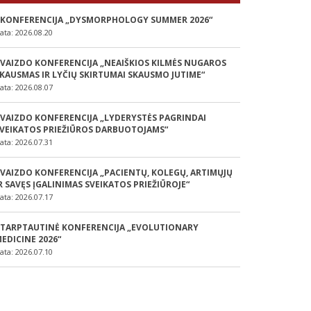
 KONFERENCIJA „DYSMORPHOLOGY SUMMER 2026“
ata: 2026.08.20
 VAIZDO KONFERENCIJA „NEAIŠKIOS KILMĖS NUGAROS
KAUSMAS IR LYČIŲ SKIRTUMAI SKAUSMO JUTIME“
ata: 2026.08.07
 VAIZDO KONFERENCIJA „LYDERYSTĖS PAGRINDAI
VEIKATOS PRIEŽIŪROS DARBUOTOJAMS“
ata: 2026.07.31
 VAIZDO KONFERENCIJA „PACIENTŲ, KOLEGŲ, ARTIMŲJŲ
R SAVĘS ĮGALINIMAS SVEIKATOS PRIEŽIŪROJE“
ata: 2026.07.17
 TARPTAUTINĖ KONFERENCIJA „EVOLUTIONARY
EDICINE 2026“
ata: 2026.07.10