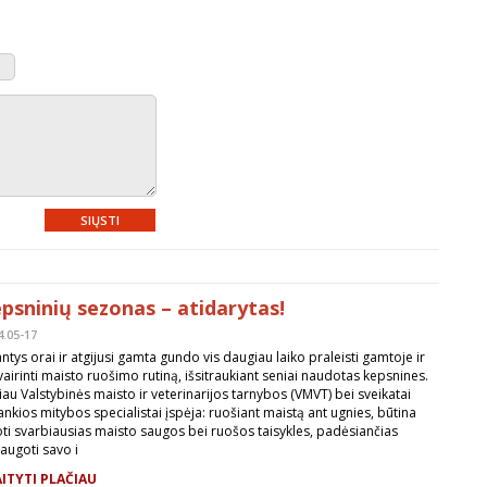
SIŲSTI
psninių sezonas – atidarytas!
4.05-17
antys orai ir atgijusi gamta gundo vis daugiau laiko praleisti gamtoje ir
vairinti maisto ruošimo rutiną, išsitraukiant seniai naudotas kepsnines.
iau Valstybinės maisto ir veterinarijos tarnybos (VMVT) bei sveikatai
ankios mitybos specialistai įspėja: ruošiant maistą ant ugnies, būtina
oti svarbiausias maisto saugos bei ruošos taisykles, padėsiančias
augoti savo i
ITYTI PLAČIAU