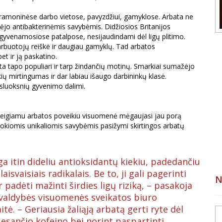
ai pramoninėse darbo vietose, pavyzdžiui, gamyklose. Arbata ne
ymėjo antibakterinėmis savybėmis. Didžiosios Britanijos
 gyvenamosiose patalpose, nesijaudindami dėl ligų plitimo.
arbuotojų reiškė ir daugiau gamyklų. Tad arbatos
t ir ją paskatino.
ta tapo populiari ir tarp žindančių motinų. Smarkiai sumažėjo
kių mirtingumas ir dar labiau išaugo darbininkų klasė.
sluoksnių gyvenimo dalimi.
rs teigiamu arbatos poveikiu visuomenė mėgaujasi jau porą
kokiomis unikaliomis savybėmis pasižymi skirtingos arbatų
ga itin dideliu antioksidantų kiekiu, padedančiu
isvaisiais radikalais. Be to, ji gali pagerinti
N
r padėti mažinti širdies ligų riziką, – pasakoja
ivaldybės visuomenės sveikatos biuro
itė. – Geriausia žaliąją arbatą gerti ryte dėl
e esančio kofeino bei norint paspartinti