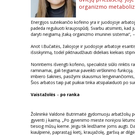
organizmo metaboliz
Energijos suteikiančio kofeino yra ir juodojoje arbatoje
padeda reguliuoti kraujospūdį. Svarbu atsiminti, kad ju
daryti neigiamą įtaką organizmo imuninei sistemai“, –
Anot I.Bučaitės, žaliojoje ir juodojoje arbatoje esant
išsiskyrimą, todėl piktnaudžiauti dideliais kiekiais stip
Norintiems išvengti kofeino, specialistė siūlo rinktis 
raminamai, gali teigiamai paveikti virškinimo funkciją.
imbiero šaknies, pasižymi skausmus lengvinančiomis, 
Šios arbatos taip pat puikiai tinka atsipalaiduoti po s
Vaistažolės
–
po ranka
Žolininkė Valdonė Butrimaitė gydomuoju arbatžolių pov
gyventi į kaimą. „Po gyvenimo mieste norėjosi lėtum
tiesiog mūsų kieme. Jeigu tik leidžiame joms augti. 
kiaulpienė, paprastąjį kietį, kraujažolę, garšvą ar dil