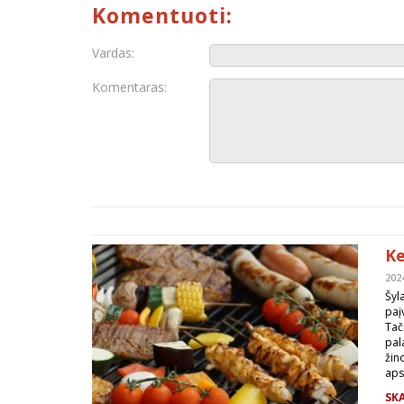
Komentuoti:
Vardas:
Komentaras:
Ke
202
Šyl
paį
Tač
pal
žin
aps
SKA