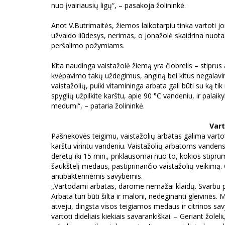
nuo įvairiausių ligų“, – pasakoja žolininkė.
Anot V.Butrimaitės, žiemos laikotarpiu tinka vartoti
užvaldo liūdesys, nerimas, o jonažolė skaidrina nuota
peršalimo požymiams.
Kita naudinga vaistažolė žiemą yra čiobrelis – stiprus an
kvėpavimo takų uždegimus, anginą bei kitus negalavimu
vaistažolių, puiki vitamininga arbata gali būti su ką ti
spyglių užpilkite karštu, apie 90 °C vandeniu, ir palai
medumi“, – pataria žolininkė.
Vart
Pašnekovės teigimu, vaistažolių arbatas galima vartoti k
karštu virintu vandeniu. Vaistažolių arbatoms vandens 
derėtų iki 15 min., priklausomai nuo to, kokios stip
šaukštelį medaus, pastiprinančio vaistažolių veikimą
antibakterinėmis savybėmis.
„Vartodami arbatas, darome nemažai klaidų. Svarbu per 
Arbata turi būti šilta ir maloni, nedeginanti gleivinės. 
atveju, dingsta visos teigiamos medaus ir citrinos savy
vartoti dideliais kiekiais savarankiškai. – Geriant žolel