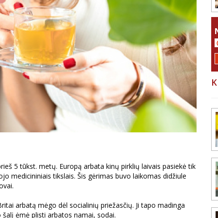
K
ieš 5 tūkst. metų. Europą arbata kinų pirklių laivais pasiekė tik
ojo medicininiais tikslais. Šis gėrimas buvo laikomas didžiule
ovai.
Britai arbatą mėgo dėl socialinių priežasčių. Ji tapo madinga
 šalį ėmė plisti arbatos namai, sodai.