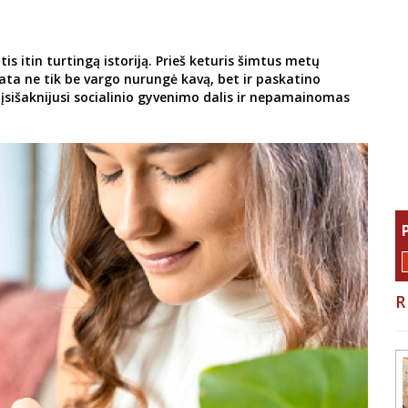
is itin turtingą istoriją. Prieš keturis šimtus metų
ata ne tik be vargo nurungė kavą, bet ir paskatino
 įsišaknijusi socialinio gyvenimo dalis ir nepamainomas
R