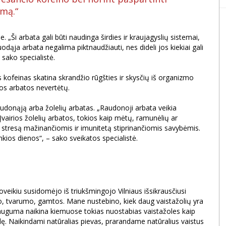
mą.“
. „Ši arbata gali būti naudinga širdies ir kraujagyslių sistemai,
odąja arbata negalima piktnaudžiauti, nes dideli jos kiekiai gali
 sako specialistė.
is kofeinas skatina skrandžio rūgšties ir skysčių iš organizmo
rios arbatos nevertėtų.
raudonąją arba žolelių arbatas. „Raudonoji arbata veikia
 Įvairios žolelių arbatos, tokios kaip mėtų, ramunėlių ar
stresą mažinančiomis ir imunitetą stiprinančiomis savybėmis.
unkios dienos“, – sako sveikatos specialistė.
eikiu susidomėjo iš triukšmingojo Vilniaus išsikrausčiusi
o, tvarumo, gamtos. Mane nustebino, kiek daug vaistažolių yra
Dauguma naikina kiemuose tokias nuostabias vaistažoles kaip
gėlę. Naikindami natūralias pievas, prarandame natūralius vaistus