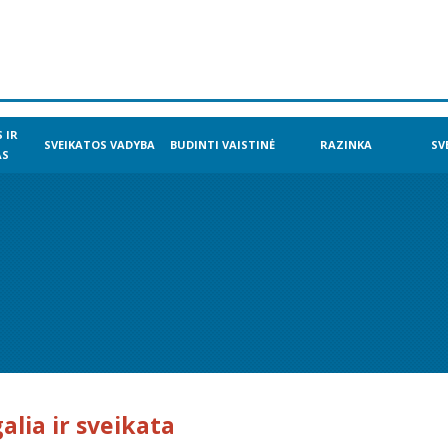
 IR
SVEIKATOS VADYBA
BUDINTI VAISTINĖ
RAZINKA
SV
AS
alia ir sveikata