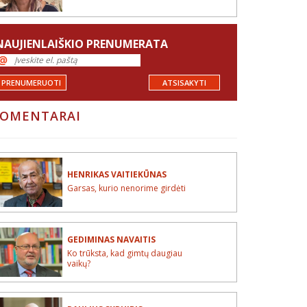
NAUJIENLAIŠKIO PRENUMERATA
PRENUMERUOTI
ATSISAKYTI
OMENTARAI
HENRIKAS VAITIEKŪNAS
Garsas, kurio nenorime girdėti
GEDIMINAS NAVAITIS
Ko trūksta, kad gimtų daugiau
vaikų?