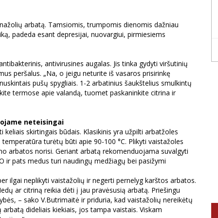
 jonažolių arbatą. Tamsiomis, trumpomis dienomis dažniau
iką, padeda esant depresijai, nuovargiui, pirmiesiems
tibakterinis, antivirusines augalas. Jis tinka gydyti viršutinių
s peršalus. „Na, o jeigu neturite iš vasaros prisirinkę
k nuskintais pušų spygliais. 1-2 arbatinius šaukštelius smulkintų
kykite termose apie valandą, tuomet paskaninkite citrina ir
ojame neteisingai
eliais skirtingais būdais. Klasikinis yra užpilti arbatžoles
temperatūra turėtų būti apie 90-100 °C. Plikyti vaistažoles
rumo arbatos norisi. Geriant arbatą rekomenduojama suvalgyti
. O ir pats medus turi naudingų medžiagų bei pasižymi
ilgai neplikyti vaistažolių ir negerti pernelyg karštos arbatos.
Medų ar citriną reikia dėti į jau pravėsusią arbatą. Priešingu
bės, – sako V.Butrimaitė ir priduria, kad vaistažolių nereikėtų
ių arbatą dideliais kiekiais, jos tampa vaistais. Viskam