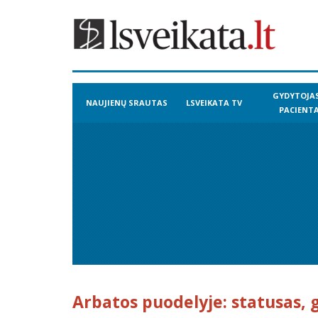
GYDYTOJAS
NAUJIENŲ SRAUTAS
LSVEIKATA TV
PACIENT
Arbatos puodelyje: statusas, g