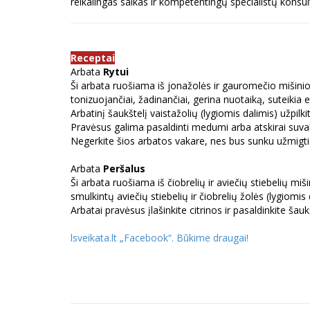
reikalingas saikas ir kompetentingų specialistų konsult
Receptai
Arbata
Rytui
Ši arbata ruošiama iš jonažolės ir gauromečio mišinio. 
tonizuojančiai, žadinančiai, gerina nuotaiką, suteikia e
Arbatinį šaukštelį vaistažolių (lygiomis dalimis) užpil
Pravėsus galima pasaldinti medumi arba atskirai suvalgy
Negerkite šios arbatos vakare, nes bus sunku užmigti
Arbata
Peršalus
Ši arbata ruošiama iš čiobrelių ir aviečių stiebelių miš
smulkintų aviečių stiebelių ir čiobrelių žolės (lygiomis
Arbatai pravėsus įlašinkite citrinos ir pasaldinkite šau
lsveikata.lt „Facebook“. Būkime draugai
!