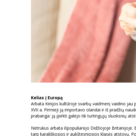
Kelias į Europą
Arbata Kinijos kultūroje svarbų vaidmenį vaidino jau pr
XVII a. Pirmieji ją importavo olandai ir iš pradžių naud
prabanga: ją įpirkti galėjo tik turtingųjų sluoksnių atst
Netrukus arbata išpopuliarėjo Didžiojoje Britanijoje. 
tarp karališkosios ir aukštesniosios klasės atstovų. Po