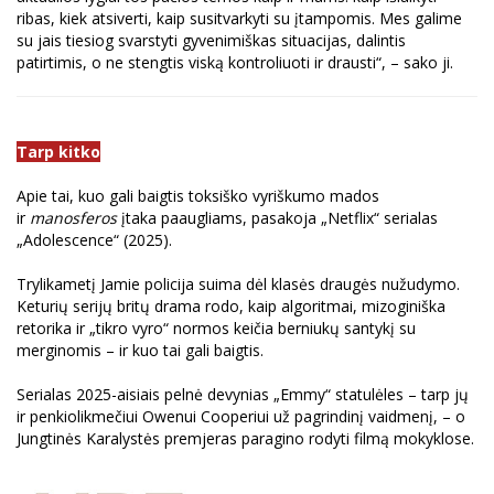
ribas, kiek atsiverti, kaip susitvarkyti su įtampomis. Mes galime
su jais tiesiog svarstyti gyvenimiškas situacijas, dalintis
patirtimis, o ne stengtis viską kontroliuoti ir drausti“, – sako ji.
Tarp kitko
Apie tai, kuo gali baigtis toksiško vyriškumo mados
ir
manosferos
įtaka paaugliams, pasakoja „Netflix“ serialas
„Adolescence“ (2025).
Trylikametį Jamie policija suima dėl klasės draugės nužudymo.
Keturių serijų britų drama rodo, kaip algoritmai, mizoginiška
retorika ir „tikro vyro“ normos keičia berniukų santykį su
merginomis – ir kuo tai gali baigtis.
Serialas 2025-aisiais pelnė devynias „Emmy“ statulėles – tarp jų
ir penkiolikmečiui Owenui Cooperiui už pagrindinį vaidmenį, – o
Jungtinės Karalystės premjeras paragino rodyti filmą mokyklose.