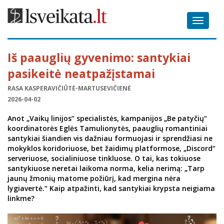
Toggle
navigat
Iš paauglių gyvenimo: santykiai
pasikeitė neatpažįstamai
RASA KASPERAVIČIŪTĖ-MARTUSEVIČIENĖ
2026-04-02
Anot „Vaikų linijos“ specialistės, kampanijos „Be patyčių“
koordinatorės Eglės Tamulionytės, paauglių romantiniai
santykiai šiandien vis dažniau formuojasi ir sprendžiasi ne
mokyklos koridoriuose, bet žaidimų platformose, „Discord“
serveriuose, socialiniuose tinkluose. O tai, kas tokiuose
santykiuose neretai laikoma norma, kelia nerimą: „Tarp
jaunų žmonių matome požiūrį, kad mergina nėra
lygiavertė.“ Kaip atpažinti, kad santykiai krypsta neigiama
linkme?