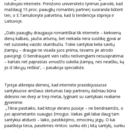
rutuliojasi internete. Prinstono universiteto tyrimas parodė, kad
maždaug 15 proc. paauglių romantinį partnerį susiranda būtent
ten, o E.Tamulionytė patvirtina, kad ši tendencija stiprėja ir
Lietuvoje.
„Dalis paauglių draugauja romantiškai tik internete – kiekvieną
dieną kalbasi, jaučia artumą, bet niekada nėra susitikę gyvai ar
net susisiekę vaizdo skambučiu. Tokie santykiai kelia savitų
įtampų – draugai ne visada juos priima, tėvams jie atrodo
pavojingi. O bendraujant vien raštu neišvengiami nesusipratimai
– kartais net paprastas
emodžis
sukelia įtampą, nes neaišku, ką
jis iš tikrųjų reiškia“, – pasakoja specialistė.
Tyrėjai atkreipia dėmesį, kad internete prasidėjusiuose
santykiuose amžiaus skirtumas tarp partnerių dažniau būna
didesnis nei dveji ar treji metai, lyginant su santykiais realiame
gyvenime.
„Tikrai pasitaiko, kad kitoje ekrano pusėje – ne bendraamžis, o
juo apsimetantis suaugęs žmogus. Vaikas gali labai daug tam
santykiui atiduoti – laiko, pasitikėjimo, emocinių jėgų. O kai
paaiškėja tiesa, pasekmės rimtos: sunku eiti į kitą santykį, sunku