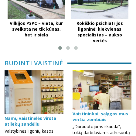
Vilkijos PSPC – vieta, kur
Rokiškio psichiatrijos
sveiksta ne tik kūnas,
ligoninė: kiekvienas
bet ir siela
specialistas – aukso
vertės
BUDINTI VAISTINĖ
Vaistininkai: sąlygos mus
Namų vaistinėlės virsta
verčia zombiais
atliekų sandėliu
„Darbuotojams skauda“, –
Valstybinės ligonių kasos
tokią darbdaviams adresuotą