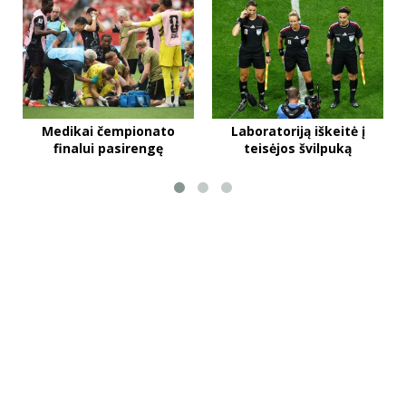
Medikai čempionato
Laboratoriją iškeitė į
finalui pasirengę
teisėjos švilpuką