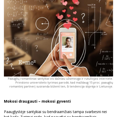
Paauglių romantiniai santykiai vis dažniau užsimezga ir rutuliojasi internete.
Prinstono universiteto tyrimas parodė, kad maždaug 15 proc. paauglių
romantinį partnerį susiranda būtent ten, ši tendencija stiprėja ir Lietuvoje.
Mokosi draugauti – mokosi gyventi
Paauglystėje santykiai su bendraamžiais tampa svarbesni nei
bet kada. Tyrimai rodo, kad paaugliai su bendraamžiais