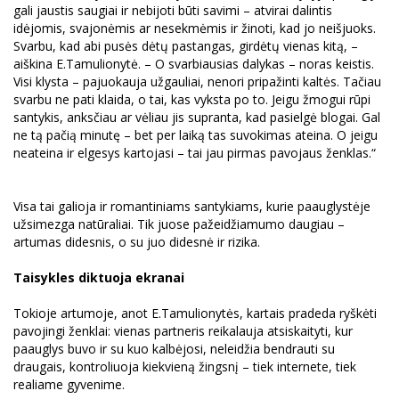
gali jaustis saugiai ir nebijoti būti savimi – atvirai dalintis
idėjomis, svajonėmis ar nesekmėmis ir žinoti, kad jo neišjuoks.
Svarbu, kad abi pusės dėtų pastangas, girdėtų vienas kitą, –
aiškina E.Tamulionytė. – O svarbiausias dalykas – noras keistis.
Visi klysta – pajuokauja užgauliai, nenori pripažinti kaltės. Tačiau
svarbu ne pati klaida, o tai, kas vyksta po to. Jeigu žmogui rūpi
santykis, anksčiau ar vėliau jis supranta, kad pasielgė blogai. Gal
ne tą pačią minutę – bet per laiką tas suvokimas ateina. O jeigu
neateina ir elgesys kartojasi – tai jau pirmas pavojaus ženklas.“
Visa tai galioja ir romantiniams santykiams, kurie paauglystėje
užsimezga natūraliai. Tik juose pažeidžiamumo daugiau –
artumas didesnis, o su juo didesnė ir rizika.
Taisykles diktuoja ekranai
Tokioje artumoje, anot E.Tamulionytės, kartais pradeda ryškėti
pavojingi ženklai: vienas partneris reikalauja atsiskaityti, kur
paauglys buvo ir su kuo kalbėjosi, neleidžia bendrauti su
draugais, kontroliuoja kiekvieną žingsnį – tiek internete, tiek
realiame gyvenime.