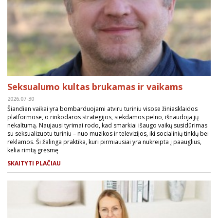
Seksualumo kultas brukamas ir vaikams
2026.07-30
Šiandien vaikai yra bombarduojami atviru turiniu visose žiniasklaidos
platformose, o rinkodaros strategijos, siekdamos pelno, išnaudoja jų
nekaltumą. Naujausi tyrimai rodo, kad smarkiai išaugo vaikų susidūrimas
su seksualizuotu turiniu – nuo muzikos ir televizijos, iki socialinių tinklų bei
reklamos. Ši žalinga praktika, kuri pirmiausiai yra nukreipta į paauglius,
kelia rimtą grėsmę
SKAITYTI PLAČIAU