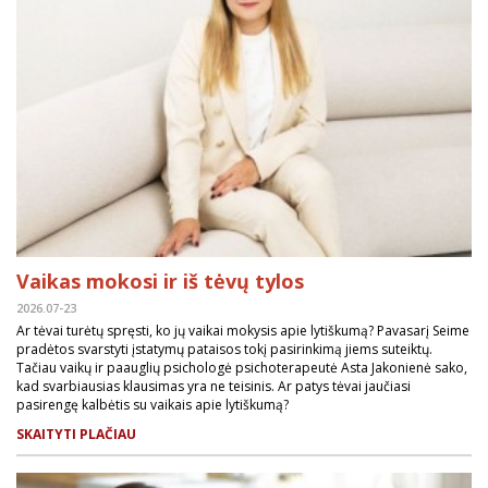
Vaikas mokosi ir iš tėvų tylos
2026.07-23
Ar tėvai turėtų spręsti, ko jų vaikai mokysis apie lytiškumą? Pavasarį Seime
pradėtos svarstyti įstatymų pataisos tokį pasirinkimą jiems suteiktų.
Tačiau vaikų ir paauglių psichologė psichoterapeutė Asta Jakonienė sako,
kad svarbiausias klausimas yra ne teisinis. Ar patys tėvai jaučiasi
pasirengę kalbėtis su vaikais apie lytiškumą?
SKAITYTI PLAČIAU