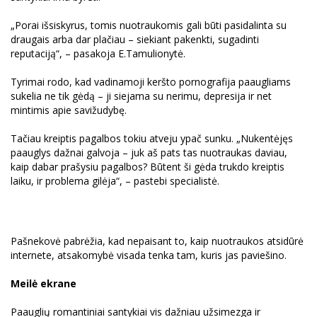
„Porai išsiskyrus, tomis nuotraukomis gali būti pasidalinta su
draugais arba dar plačiau – siekiant pakenkti, sugadinti
reputaciją“, – pasakoja E.Tamulionytė.
Tyrimai rodo, kad vadinamoji keršto pornografija paaugliams
sukelia ne tik gėdą – ji siejama su nerimu, depresija ir net
mintimis apie savižudybę.
Tačiau kreiptis pagalbos tokiu atveju ypač sunku. „Nukentėjęs
paauglys dažnai galvoja – juk aš pats tas nuotraukas daviau,
kaip dabar prašysiu pagalbos? Būtent ši gėda trukdo kreiptis
laiku, ir problema gilėja“, – pastebi specialistė.
Pašnekovė pabrėžia, kad nepaisant to, kaip nuotraukos atsidūrė
internete, atsakomybė visada tenka tam, kuris jas paviešino.
Meilė ekrane
Paauglių romantiniai santykiai vis dažniau užsimezga ir