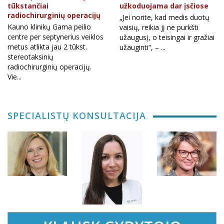
tūkstančiai
užkoduojama dar įsčiose
radiochirurginių operacijų
„Jei norite, kad medis duotų
Kauno klinikų Gama peilio
vaisių, reikia jį ne purkšti
centre per septynerius veiklos
užaugusį, o teisingai ir gražiai
metus atlikta jau 2 tūkst.
užauginti“, – ...
stereotaksinių
radiochirurginių operacijų.
Vie...
SPECIALISTŲ KONSULTACIJA