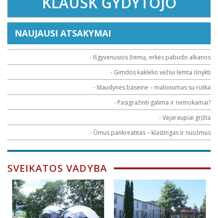
KLAUSK GYDYTOJO
NAUJAUSI ATSAKYMAI
- Išgyvenusios žiemą, erkės pabudo alkanos
- Gimdos kaklelio vėžiui lemta išnykti
- Maudynės baseine – malonumas su rizika
- Pasigražinti galima ir nemokamai?
- Vėjaraupiai grįžta
- Ūmus pankreatitas – klastingas ir nuožmus
SVEIKATOS VADYBA