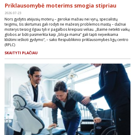
Priklausomybė moterims smogia stipriau
2026.07-23
Nors gydytis atėjusių moterų – gerokai mažiau nei vyrų, specialistų
teigimu, šis skirtumas gali rodyti ne mažesnį problemos mastą – dažnai
moterys tiesiog ilgiau tyli ir pagalbos kreipiasi vėliau. „Baimė netekti vaikų
globos ar būti pasmerkta kaip „bloga mama“ gali tapti neįveikiama
kliūtimi ieškoti gydymo“, – sako Respublikinio priklausomybės ligų centro
(RPLC)
SKAITYTI PLAČIAU