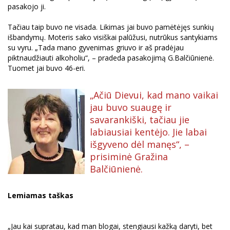
pasakojo ji.
Tačiau taip buvo ne visada. Likimas jai buvo pamėtėjęs sunkių
išbandymų. Moteris sako visiškai palūžusi, nutrūkus santykiams
su vyru. „Tada mano gyvenimas griuvo ir aš pradėjau
piktnaudžiauti alkoholiu“, – pradeda pasakojimą G.Balčiūnienė.
Tuomet jai buvo 46-eri.
„Ačiū Dievui, kad mano vaikai
jau buvo suaugę ir
savarankiški, tačiau jie
labiausiai kentėjo. Jie labai
išgyveno dėl manęs“, –
prisiminė Gražina
Balčiūnienė.
Lemiamas taškas
„Jau kai supratau, kad man blogai, stengiausi kažką daryti, bet