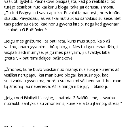
važiuoti gydytis. Pašnekovė prisipažįsta, kad po reabilitacijos
turėjo atsiriboti nuo kai kurių blogą įtaką jai dariusių žmonių.
„Tu turi išsigryninti savo aplinką. Privalai tą padaryti, nors ir būna
skaudu. Pavyzdžiui, aš visiškai nutraukiau santykius su sese. Bet
taip padariau dėlto, kad noriu gyventi kitaip, negu kad gyvenau“,
– kalbėjo G.Balčiūnienė.
„Jeigu mes grįžtume į tą patį ratą, kuris mus supo, kaip aš
vadinu, anam gyvenime, būtų blogai. Nes ta liga nesnaudžia, ji
visąlaik sėdi mumyse, jeigu mes paslysim, ji užvaldys labai
greitai“, – patirtimi dalijosi pašnekovė.
„Žmonės, kurie buvo visiškai nuo manęs nusisukę ir kuriems aš
visiškai nerūpėjau, kai man buvo blogai, kai sužinojo, kad
susitvarkiau gyvenimą, norėjo su manimi vėl bendrauti, bet man
tų žmonių jau nebereikia. Aš laiminga ir be jų“, – tikino ji.
„Jeigu nori išlaikyti blaivybę, – pataria G.Balčiūnienė, – svarbu
nutraukti santykius su žmonėmis, kurie kelia tau įtampą, stresą.“