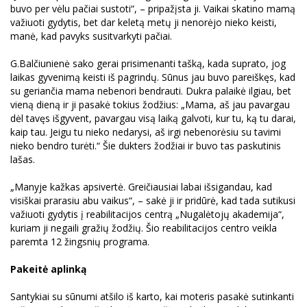
buvo per vėlu pačiai sustoti“, – pripažįsta ji. Vaikai skatino mamą
važiuoti gydytis, bet dar keletą metų ji nenorėjo nieko keisti,
manė, kad pavyks susitvarkyti pačiai.
G.Balčiunienė sako gerai prisimenanti tašką, kada suprato, jog
laikas gyvenimą keisti iš pagrindų. Sūnus jau buvo pareiškęs, kad
su geriančia mama nebenori bendrauti. Dukra palaikė ilgiau, bet
vieną dieną ir ji pasakė tokius žodžius: „Mama, aš jau pavargau
dėl tavęs išgyvent, pavargau visą laiką galvoti, kur tu, ką tu darai,
kaip tau. Jeigu tu nieko nedarysi, aš irgi nebenorėsiu su tavimi
nieko bendro turėti.“ Šie dukters žodžiai ir buvo tas paskutinis
lašas.
„Manyje kažkas apsivertė. Greičiausiai labai išsigandau, kad
visiškai prarasiu abu vaikus“, – sakė ji ir pridūrė, kad tada sutikusi
važiuoti gydytis į reabilitacijos centrą „Nugalėtojų akademija“,
kuriam ji negaili gražių žodžių. Šio reabilitacijos centro veikla
paremta 12 žingsnių programa.
Pakeitė aplinką
Santykiai su sūnumi atšilo iš karto, kai moteris pasakė sutinkanti