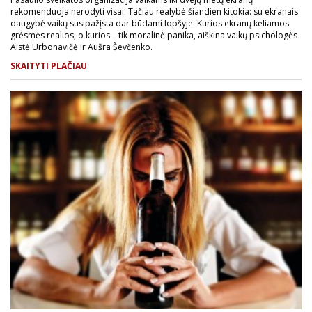
rekomenduoja nerodyti visai. Tačiau realybė šiandien kitokia: su ekranais
daugybė vaikų susipažįsta dar būdami lopšyje. Kurios ekranų keliamos
grėsmės realios, o kurios – tik moralinė panika, aiškina vaikų psichologės
Aistė Urbonavičė ir Aušra Ševčenko.
SKAITYTI PLAČIAU