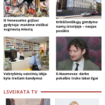
Iš Venesuelos grįžusi
Krikščioniškųjų gimdymo
gydytoja: matėme visiškai
namų istorijoje – naujas
sugriautą miestą
posūkis
Valstybinių vaistinių idėja
D.Naumovas: darbo
kyla trečiam bandymui
pokalbis truko labai ilgai
LSVEIKATA TV