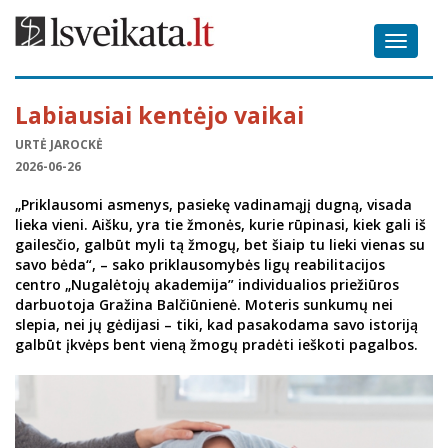
Toggle
navigat
Labiausiai kentėjo vaikai
URTĖ JAROCKĖ
2026-06-26
„Priklausomi asmenys, pasiekę vadinamąjį dugną, visada
lieka vieni. Aišku, yra tie žmonės, kurie rūpinasi, kiek gali iš
gailesčio, galbūt myli tą žmogų, bet šiaip tu lieki vienas su
savo bėda“, – sako priklausomybės ligų reabilitacijos
centro „Nugalėtojų akademija” individualios priežiūros
darbuotoja Gražina Balčiūnienė. Moteris sunkumų nei
slepia, nei jų gėdijasi – tiki, kad pasakodama savo istoriją
galbūt įkvėps bent vieną žmogų pradėti ieškoti pagalbos.