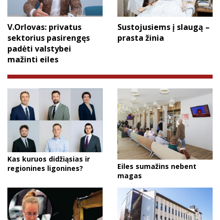
V.Orlovas: privatus
Sustojusiems į slaugą –
sektorius pasirengęs
prasta žinia
padėti valstybei
mažinti eiles
Kas kuruos didžiąsias ir
Eiles sumažins nebent
regionines ligonines?
magas