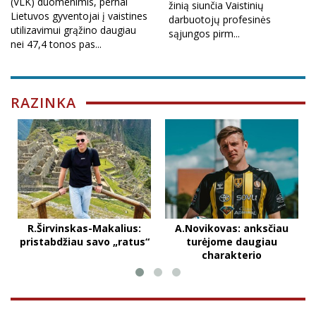
(VLK) duomenimis, pernai
žinią siunčia Vaistinių
Lietuvos gyventojai į vaistines
darbuotojų profesinės
utilizavimui grąžino daugiau
sąjungos pirm...
nei 47,4 tonos pas...
RAZINKA
R.Širvinskas-Makalius:
A.Novikovas: anksčiau
pristabdžiau savo „ratus“
turėjome daugiau
charakterio