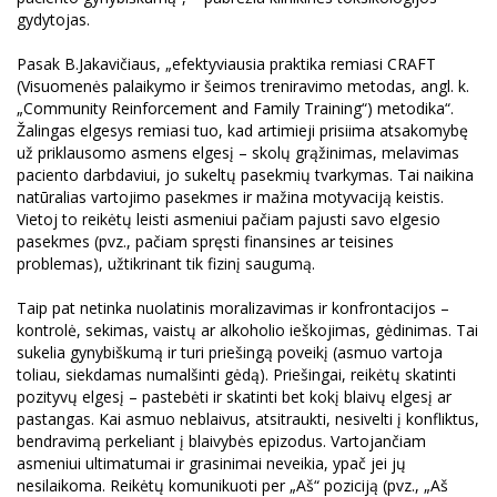
gydytojas.
Pasak B.Jakavičiaus, „efektyviausia praktika remiasi CRAFT
(Visuomenės palaikymo ir šeimos treniravimo metodas, angl. k.
„Community Reinforcement and Family Training“) metodika“.
Žalingas elgesys remiasi tuo, kad artimieji prisiima atsakomybę
už priklausomo asmens elgesį – skolų grąžinimas, melavimas
paciento darbdaviui, jo sukeltų pasekmių tvarkymas. Tai naikina
natūralias vartojimo pasekmes ir mažina motyvaciją keistis.
Vietoj to reikėtų leisti asmeniui pačiam pajusti savo elgesio
pasekmes (pvz., pačiam spręsti finansines ar teisines
problemas), užtikrinant tik fizinį saugumą.
Taip pat netinka nuolatinis moralizavimas ir konfrontacijos –
kontrolė, sekimas, vaistų ar alkoholio ieškojimas, gėdinimas. Tai
sukelia gynybiškumą ir turi priešingą poveikį (asmuo vartoja
toliau, siekdamas numalšinti gėdą). Priešingai, reikėtų skatinti
pozityvų elgesį – pastebėti ir skatinti bet kokį blaivų elgesį ar
pastangas. Kai asmuo neblaivus, atsitraukti, nesivelti į konfliktus,
bendravimą perkeliant į blaivybės epizodus. Vartojančiam
asmeniui ultimatumai ir grasinimai neveikia, ypač jei jų
nesilaikoma. Reikėtų komunikuoti per „Aš“ poziciją (pvz., „Aš