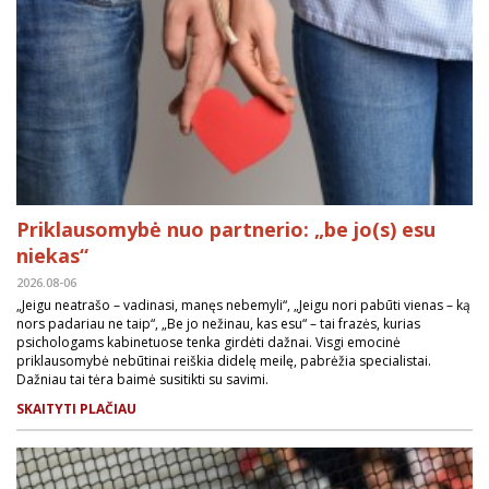
Priklausomybė nuo partnerio: „be jo(s) esu
niekas“
2026.08-06
„Jeigu neatrašo – vadinasi, manęs nebemyli“, „Jeigu nori pabūti vienas – ką
nors padariau ne taip“, „Be jo nežinau, kas esu“ – tai frazės, kurias
psichologams kabinetuose tenka girdėti dažnai. Visgi emocinė
priklausomybė nebūtinai reiškia didelę meilę, pabrėžia specialistai.
Dažniau tai tėra baimė susitikti su savimi.
SKAITYTI PLAČIAU