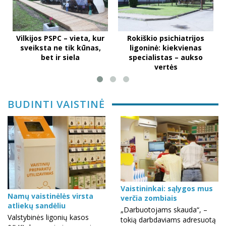
Vilkijos PSPC – vieta, kur
Rokiškio psichiatrijos
sveiksta ne tik kūnas,
ligoninė: kiekvienas
bet ir siela
specialistas – aukso
vertės
BUDINTI VAISTINĖ
Vaistininkai: sąlygos mus
Namų vaistinėlės virsta
verčia zombiais
atliekų sandėliu
„Darbuotojams skauda“, –
Valstybinės ligonių kasos
tokią darbdaviams adresuotą