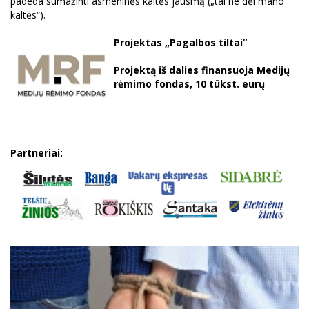
padeda sumažinti asmeninės kaltės jausmą („tai ne dėl mano
kaltės“).
Projektas „Pagalbos ti
ltai“
Projektą iš dalies finansuoja Medijų
rėmimo fondas, 10 tūkst. eurų
Partneriai: