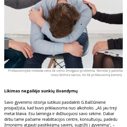
Priklausomybė niekada nėra tik vieno žmogaus problema. Neretai ji paliečia
visus šeimos narius, ne tik priklausomą asmenį.
Likimas negailėjo sunkių išvandymų
Savo gyvenimo istorija sutikusi pasidalinti G.Balčiūnienė
prisipažįsta, kad buvo priklausoma nuo alkoholio. „Aš jau treji
metai blaiva. Esu laiminga ir didžiuojuosi savo sėkme. Dabar
dirbu tame pačiame reabilitacijos centre, konsultuoju, padedu
žmonėms atgauti pasitikėjimą savimi, sugrįžti į gyvenimą“, –