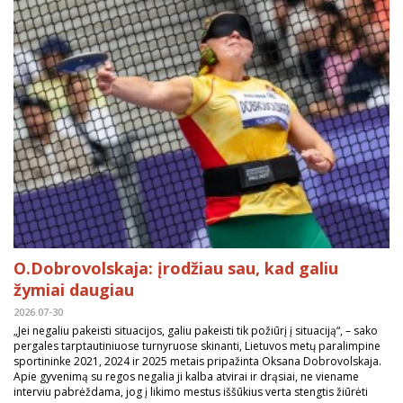
O.Dobrovolskaja: įrodžiau sau, kad galiu
žymiai daugiau
2026.07-30
„Jei negaliu pakeisti situacijos, galiu pakeisti tik požiūrį į situaciją“, – sako
pergales tarptautiniuose turnyruose skinanti, Lietuvos metų paralimpine
sportininke 2021, 2024 ir 2025 metais pripažinta Oksana Dobrovolskaja.
Apie gyvenimą su regos negalia ji kalba atvirai ir drąsiai, ne viename
interviu pabrėždama, jog į likimo mestus iššūkius verta stengtis žiūrėti