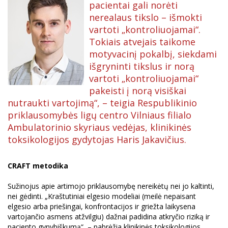
pacientai gali norėti
nerealaus tikslo – išmokti
vartoti „kontroliuojamai“.
Tokiais atvejais taikome
motyvacinį pokalbį, siekdami
išgryninti tikslus ir norą
vartoti „kontroliuojamai“
pakeisti į norą visiškai
nutraukti vartojimą“, – teigia Respublikinio
priklausomybės ligų centro Vilniaus filialo
Ambulatorinio skyriaus vedėjas, klinikinės
toksikologijos gydytojas Haris Jakavičius.
CRAFT metodika
Sužinojus apie artimojo priklausomybę nereikėtų nei jo kaltinti,
nei gėdinti. „Kraštutiniai elgesio modeliai (meilė nepaisant
elgesio arba priešingai, konfrontacijos ir griežta laikysena
vartojančio asmens atžvilgiu) dažnai padidina atkryčio riziką ir
paciento gynybiškumą“, – pabrėžia klinikinės toksikologijos