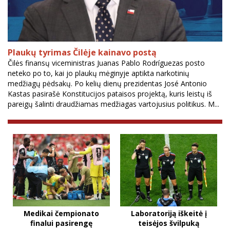
Plaukų tyrimas Čilėje kainavo postą
Čilės finansų viceministras Juanas Pablo Rodríguezas posto
neteko po to, kai jo plaukų mėginyje aptikta narkotinių
medžiagų pėdsakų. Po kelių dienų prezidentas José Antonio
Kastas pasirašė Konstitucijos pataisos projektą, kuris leistų iš
pareigų šalinti draudžiamas medžiagas vartojusius politikus. M...
Medikai čempionato
Laboratoriją iškeitė į
finalui pasirengę
teisėjos švilpuką