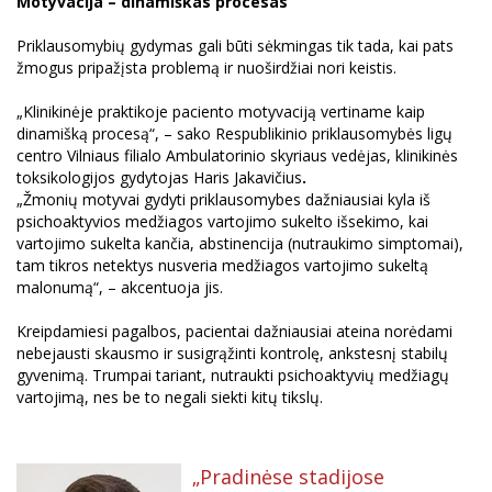
Motyvacija – dinamiškas procesas
Priklausomybių gydymas gali būti sėkmingas tik tada, kai pats
žmogus pripažįsta problemą ir nuoširdžiai nori keistis.
„Klinikinėje praktikoje paciento motyvaciją vertiname kaip
dinamišką procesą“, – sako Respublikinio priklausomybės ligų
centro Vilniaus filialo Ambulatorinio skyriaus vedėjas, klinikinės
toksikologijos gydytojas Haris Jakavičius
.
„Žmonių motyvai gydyti priklausomybes dažniausiai kyla iš
psichoaktyvios medžiagos vartojimo sukelto išsekimo, kai
vartojimo sukelta kančia, abstinencija (nutraukimo simptomai),
tam tikros netektys nusveria medžiagos vartojimo sukeltą
malonumą“, – akcentuoja jis.
Kreipdamiesi pagalbos, pacientai dažniausiai ateina norėdami
nebejausti skausmo ir susigrąžinti kontrolę, ankstesnį stabilų
gyvenimą. Trumpai tariant, nutraukti psichoaktyvių medžiagų
vartojimą, nes be to negali siekti kitų tikslų.
„Pradinėse stadijose