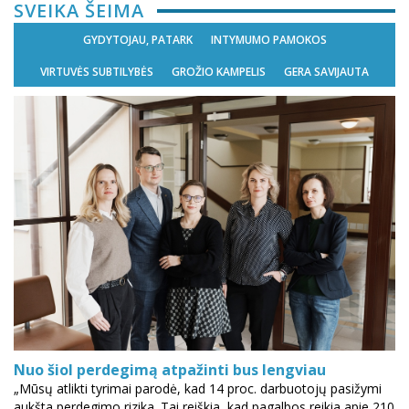
SVEIKA ŠEIMA
GYDYTOJAU, PATARK
INTYMUMO PAMOKOS
VIRTUVĖS SUBTILYBĖS
GROŽIO KAMPELIS
GERA SAVIJAUTA
Nuo šiol perdegimą atpažinti bus lengviau
„Mūsų atlikti tyrimai parodė, kad 14 proc. darbuotojų pasižymi
aukšta perdegimo rizika. Tai reiškia, kad pagalbos reikia apie 210