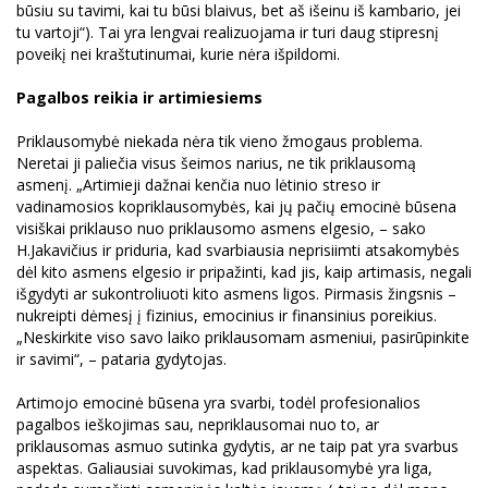
būsiu su tavimi, kai tu būsi blaivus, bet aš išeinu iš kambario, jei
tu vartoji“). Tai yra lengvai realizuojama ir turi daug stipresnį
poveikį nei kraštutinumai, kurie nėra išpildomi.
Pagalbos reikia ir artimiesiems
Priklausomybė niekada nėra tik vieno žmogaus problema.
Neretai ji paliečia visus šeimos narius, ne tik priklausomą
asmenį. „Artimieji dažnai kenčia nuo lėtinio streso ir
vadinamosios kopriklausomybės, kai jų pačių emocinė būsena
visiškai priklauso nuo priklausomo asmens elgesio, – sako
H.Jakavičius ir priduria, kad svarbiausia neprisiimti atsakomybės
dėl kito asmens elgesio ir pripažinti, kad jis, kaip artimasis, negali
išgydyti ar sukontroliuoti kito asmens ligos. Pirmasis žingsnis –
nukreipti dėmesį į fizinius, emocinius ir finansinius poreikius.
„Neskirkite viso savo laiko priklausomam asmeniui, pasirūpinkite
ir savimi“, – pataria gydytojas.
Artimojo emocinė būsena yra svarbi, todėl profesionalios
pagalbos ieškojimas sau, nepriklausomai nuo to, ar
priklausomas asmuo sutinka gydytis, ar ne taip pat yra svarbus
aspektas. Galiausiai suvokimas, kad priklausomybė yra liga,