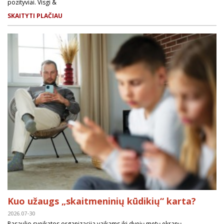
pozityviai. Visgi &
SKAITYTI PLAČIAU
Kuo užaugs „skaitmeninių kūdikių“ karta?
2026.07-30
Pasaulio sveikatos organizacija vaikams iki dvejų metų ekranų