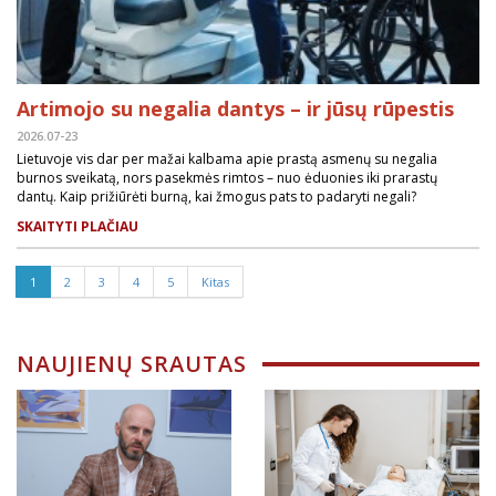
Artimojo su negalia dantys – ir jūsų rūpestis
2026.07-23
Lietuvoje vis dar per mažai kalbama apie prastą asmenų su negalia
burnos sveikatą, nors pasekmės rimtos – nuo ėduonies iki prarastų
dantų. Kaip prižiūrėti burną, kai žmogus pats to padaryti negali?
SKAITYTI PLAČIAU
1
2
3
4
5
Kitas
NAUJIENŲ SRAUTAS