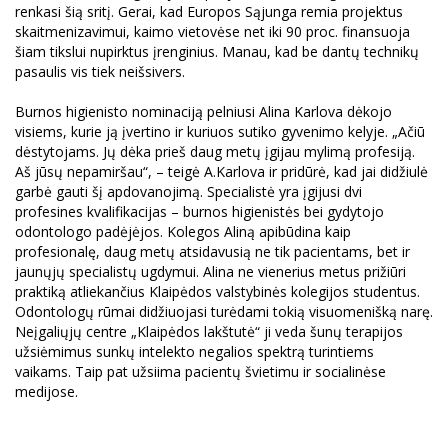
renkasi šią sritį. Gerai, kad Europos Sąjunga remia projektus
skaitmenizavimui, kaimo vietovėse net iki 90 proc. finansuoja
šiam tikslui nupirktus įrenginius. Manau, kad be dantų technikų
pasaulis vis tiek neišsivers.
Burnos higienisto nominaciją pelniusi Alina Karlova dėkojo
visiems, kurie ją įvertino ir kuriuos sutiko gyvenimo kelyje. „Ačiū
dėstytojams. Jų dėka prieš daug metų įgijau mylimą profesiją.
Aš jūsų nepamiršau“, – teigė A.Karlova ir pridūrė, kad jai didžiulė
garbė gauti šį apdovanojimą. Specialistė yra įgijusi dvi
profesines kvalifikacijas – burnos higienistės bei gydytojo
odontologo padėjėjos. Kolegos Aliną apibūdina kaip
profesionalę, daug metų atsidavusią ne tik pacientams, bet ir
jaunųjų specialistų ugdymui. Alina ne vienerius metus prižiūri
praktiką atliekančius Klaipėdos valstybinės kolegijos studentus.
Odontologų rūmai didžiuojasi turėdami tokią visuomenišką narę.
Neįgaliųjų centre „Klaipėdos lakštutė“ ji veda šunų terapijos
užsiėmimus sunkų intelekto negalios spektrą turintiems
vaikams. Taip pat užsiima pacientų švietimu ir socialinėse
medijose.