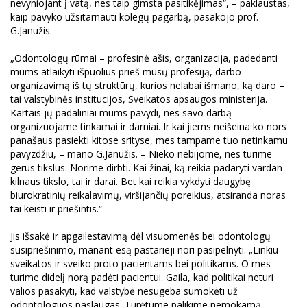
nevyniojant į vatą, nes taip gimsta pasitikėjimas“, – paklaustas,
kaip pavyko užsitarnauti kolegų pagarbą, pasakojo prof.
G.Janužis.
„Odontologų rūmai – profesinė ašis, organizacija, padedanti
mums atlaikyti išpuolius prieš mūsų profesiją, darbo
organizavimą iš tų struktūrų, kurios nelabai išmano, ką daro –
tai valstybinės institucijos, Sveikatos apsaugos ministerija.
Kartais jų padaliniai mums pavydi, nes savo darbą
organizuojame tinkamai ir darniai. Ir kai jiems neišeina ko nors
panašaus pasiekti kitose srityse, mes tampame tuo netinkamu
pavyzdžiu, – mano G.Janužis. – Nieko nebijome, nes turime
gerus tikslus. Norime dirbti. Kai žinai, ką reikia padaryti vardan
kilnaus tikslo, tai ir darai. Bet kai reikia vykdyti daugybę
biurokratinių reikalavimų, viršijančių poreikius, atsiranda noras
tai keisti ir priešintis.“
Jis išsakė ir apgailestavimą dėl visuomenės bei odontologų
susipriešinimo, manant esą pastarieji nori pasipelnyti. „Linkiu
sveikatos ir sveiko proto pacientams bei politikams. O mes
turime didelį norą padėti pacientui. Gaila, kad politikai neturi
valios pasakyti, kad valstybė nesugeba sumokėti už
odontologijos paslaugas. Turėtume palikime nemokamą