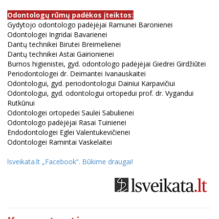
Odontologų rūmų padėkos įteiktos:
Gydytojo odontologo padėjėjai Ramunei Baronienei
Odontologei Ingridai Bavarienei
Dantų technikei Birutei Breimelienei
Dantų technikei Astai Gairionienei
Burnos higienistei, gyd. odontologo padėjėjai Giedrei Girdžiūtei
Periodontologei dr. Deimantei Ivanauskaitei
Odontologui, gyd. periodontologui Dainiui Karpavičiui
Odontologui, gyd. odontologui ortopedui prof. dr. Vygandui
Rutkūnui
Odontologei ortopedei Saulei Sabulienei
Odontologo padėjėjai Rasai Tuinienei
Endodontologei Eglei Valentukevičienei
Odontologei Ramintai Vaskelaitei
lsveikata.lt „Facebook“. Būkime draugai
!