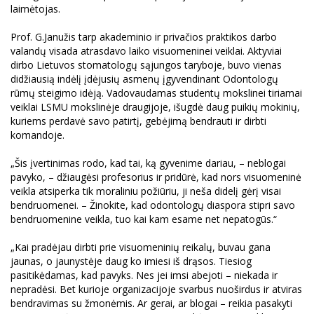
laimėtojas.
Prof. G.Janužis tarp akademinio ir privačios praktikos darbo
valandų visada atrasdavo laiko visuomeninei veiklai. Aktyviai
dirbo Lietuvos stomatologų sąjungos taryboje, buvo vienas
didžiausią indėlį įdėjusių asmenų įgyvendinant Odontologų
rūmų steigimo idėją. Vadovaudamas studentų mokslinei tiriamai
veiklai LSMU mokslinėje draugijoje, išugdė daug puikių mokinių,
kuriems perdavė savo patirtį, gebėjimą bendrauti ir dirbti
komandoje.
„Šis įvertinimas rodo, kad tai, ką gyvenime dariau, – neblogai
pavyko, – džiaugėsi profesorius ir pridūrė, kad nors visuomeninė
veikla atsiperka tik moraliniu požiūriu, ji neša didelį gėrį visai
bendruomenei. – Žinokite, kad odontologų diaspora stipri savo
bendruomenine veikla, tuo kai kam esame net nepatogūs.“
„Kai pradėjau dirbti prie visuomeninių reikalų, buvau gana
jaunas, o jaunystėje daug ko imiesi iš drąsos. Tiesiog
pasitikėdamas, kad pavyks. Nes jei imsi abejoti – niekada ir
nepradėsi. Bet kurioje organizacijoje svarbus nuoširdus ir atviras
bendravimas su žmonėmis. Ar gerai, ar blogai – reikia pasakyti