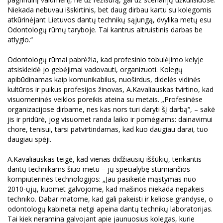
Niekada nebuvau išskirtinis, bet daug dirbau kartu su kolegomis
atkūrinėjant Lietuvos dantų technikų sąjungą, dvylika metų esu
Odontologų rūmų taryboje. Tai kantrus altruistinis darbas be
atlygio.“
Odontologų rūmai pabrėžia, kad profesinio tobulėjimo kelyje
atsiskleidė jo gebėjimai vadovauti, organizuoti. Kolegų
apibūdinamas kaip komunikabilus, nuoširdus, didelės vidinės
kultūros ir puikus profesijos žinovas, A.Kavaliauskas tvirtino, kad
visuomeninės veiklos poreikis ateina su metais. „Profesinėse
organizacijose dirbame, nes kas nors turi daryti šį darbą“, – sakė
jis ir pridūrė, jog visuomet randa laiko ir pomėgiams: dainavimui
chore, tenisui, tarsi patvirtindamas, kad kuo daugiau darai, tuo
daugiau spėji.
A.Kavaliauskas teigė, kad vienas didžiausių iššūkių, tenkantis
dantų technikams šiuo metu – jų specialybę stumiančios
kompiuterinės technologijos: „Jau pasikeitė mąstymas nuo
2010-ųjų, kuomet galvojome, kad mašinos niekada nepakeis
techniko. Dabar matome, kad gali pakeisti ir keliose grandyse, o
odontologų kabinetai netgi apeina dantų technikų laboratorijas.
Tai kiek neramina galvojant apie jaunuosius kolegas, kurie