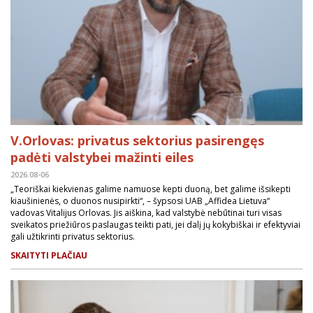
V.Orlovas: privatus sektorius pasirengęs
padėti valstybei mažinti eiles
2026.08-06
„Teoriškai kiekvienas galime namuose kepti duoną, bet galime išsikepti
kiaušinienės, o duonos nusipirkti“, – šypsosi UAB „Affidea Lietuva“
vadovas Vitalijus Orlovas. Jis aiškina, kad valstybė nebūtinai turi visas
sveikatos priežiūros paslaugas teikti pati, jei dalį jų kokybiškai ir efektyviai
gali užtikrinti privatus sektorius.
SKAITYTI PLAČIAU