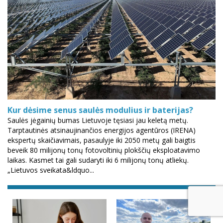
Kur dėsime senus saulės modulius ir baterijas?
Saulės jėgainių bumas Lietuvoje tęsiasi jau keletą metų.
Tarptautinės atsinaujinančios energijos agentūros (IRENA)
ekspertų skaičiavimais, pasaulyje iki 2050 metų gali baigtis
beveik 80 milijonų tonų fotovoltinių plokščių eksploatavimo
laikas. Kasmet tai gali sudaryti iki 6 milijonų tonų atliekų.
„Lietuvos sveikata&ldquo...