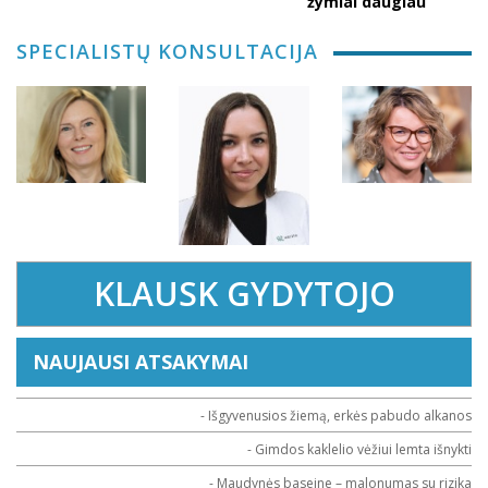
žymiai daugiau
SPECIALISTŲ KONSULTACIJA
KLAUSK GYDYTOJO
NAUJAUSI ATSAKYMAI
- Išgyvenusios žiemą, erkės pabudo alkanos
- Gimdos kaklelio vėžiui lemta išnykti
- Maudynės baseine – malonumas su rizika