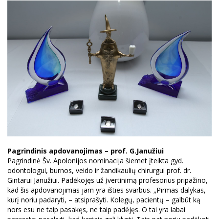
Pagrindinis apdovanojimas – prof. G.Janužiui
Pagrindinė Šv. Apolonijos nominacija šiemet įteikta gyd.
odontologui, burnos, veido ir žandikaulių chirurgui prof. dr.
Gintarui Janužiui. Padėkojęs už įvertinimą profesorius pripažino,
kad šis apdovanojimas jam yra išties svarbus. „Pirmas dalykas,
kurį noriu padaryti, – atsiprašyti. Kolegų, pacientų – galbūt ką
nors esu ne taip pasakęs, ne taip padėjęs. O tai yra labai