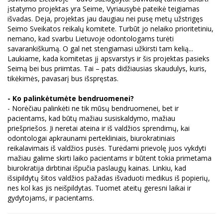
įstatymo projektas yra Seime, Vyriausybė pateikė teigiamas
išvadas. Deja, projektas jau daugiau nei pusę metų užstrigęs
Seimo Sveikatos reikalų komitete. Turbūt jo nelaiko prioritetiniu,
nemano, kad svarbu Lietuvoje odontologams turėti
savarankiškumą. O gal net stengiamasi užkirsti tam kelią...
Laukiame, kada komitetas jį apsvarstys ir šis projektas pasieks
Seimą bei bus priimtas. Tai – pats didžiausias skaudulys, kuris,
tikėkimės, pavasarį bus išspręstas.
- Ko palinkėtumėte bendruomenei?
- Norėčiau palinkėti ne tik mūsų bendruomenei, bet ir
pacientams, kad būtų mažiau susiskaldymo, mažiau
priešpriešos. Ji neretai ateina ir iš valdžios sprendimų, kai
odontologai apkraunami pertekliniais, biurokratiniais
reikalavimais iš valdžios pusės. Turėdami prievolę juos vykdyti
mažiau galime skirti laiko pacientams ir būtent tokia primetama
biurokratija dirbtinai išpučia paslaugų kainas. Linkiu, kad
išsipildytų šitos valdžios pažadas išvaduoti medikus iš popierių,
nes kol kas jis neišpildytas. Tuomet ateitų geresni laikai ir
gydytojams, ir pacientams.