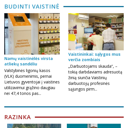
BUDINTI VAISTINĖ
Vaistininkai: sąlygos mus
Namų vaistinėlės virsta
verčia zombiais
atliekų sandėliu
„Darbuotojams skauda“, –
Valstybinės ligonių kasos
tokią darbdaviams adresuotą
(VLK) duomenimis, pernai
žinią siunčia Vaistinių
Lietuvos gyventojai į vaistines
darbuotojų profesinės
utilizavimui grąžino daugiau
sąjungos pirm...
nei 47,4 tonos pas...
RAZINKA