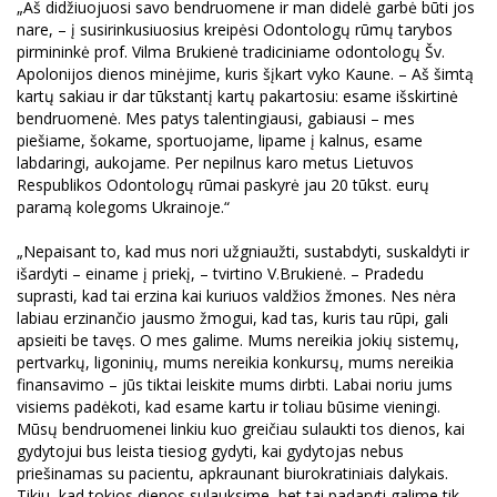
„Aš didžiuojuosi savo bendruomene ir man didelė garbė būti jos
nare, – į susirinkusiuosius kreipėsi Odontologų rūmų tarybos
pirmininkė prof. Vilma Brukienė tradiciniame odontologų Šv.
Apolonijos dienos minėjime, kuris šįkart vyko Kaune. – Aš šimtą
kartų sakiau ir dar tūkstantį kartų pakartosiu: esame išskirtinė
bendruomenė. Mes patys talentingiausi, gabiausi – mes
piešiame, šokame, sportuojame, lipame į kalnus, esame
labdaringi, aukojame. Per nepilnus karo metus Lietuvos
Respublikos Odontologų rūmai paskyrė jau 20 tūkst. eurų
paramą kolegoms Ukrainoje.“
„Nepaisant to, kad mus nori užgniaužti, sustabdyti, suskaldyti ir
išardyti – einame į priekį, – tvirtino V.Brukienė. – Pradedu
suprasti, kad tai erzina kai kuriuos valdžios žmones. Nes nėra
labiau erzinančio jausmo žmogui, kad tas, kuris tau rūpi, gali
apsieiti be tavęs. O mes galime. Mums nereikia jokių sistemų,
pertvarkų, ligoninių, mums nereikia konkursų, mums nereikia
finansavimo – jūs tiktai leiskite mums dirbti. Labai noriu jums
visiems padėkoti, kad esame kartu ir toliau būsime vieningi.
Mūsų bendruomenei linkiu kuo greičiau sulaukti tos dienos, kai
gydytojui bus leista tiesiog gydyti, kai gydytojas nebus
priešinamas su pacientu, apkraunant biurokratiniais dalykais.
Tikiu, kad tokios dienos sulauksime, bet tai padaryti galime tik