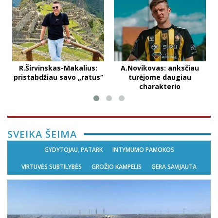
R.Širvinskas-Makalius:
A.Novikovas: anksčiau
pristabdžiau savo „ratus“
turėjome daugiau
charakterio
SVEIKA ŠEIMA
GYDYTOJAU, PATARK
INTYMUMO PAMOKOS
VIRTUVĖS SUBTILYBĖS
GROŽIO KAMPELIS
GERA SAVIJAUTA