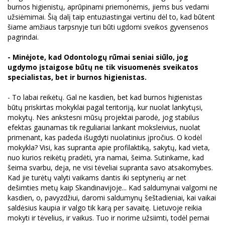
burnos higienistų, aprūpinami priemonėmis, jiems bus vedami
užsiėmimai. Šią dalį taip entuziastingai vertinu dėl to, kad būtent
šiame amžiaus tarpsnyje turi būti ugdomi sveikos gyvensenos
pagrindai.
- Minėjote, kad Odontologų rūmai seniai siūlo, jog
ugdymo įstaigose būtų ne tik visuomenės sveikatos
specialistas, bet ir burnos higienistas.
- To labai reikėtų. Gal ne kasdien, bet kad burnos higienistas
būtų priskirtas mokyklai pagal teritoriją, kur nuolat lankytųsi,
mokytų. Nes ankstesni mūsų projektai parodė, jog stabilus
efektas gaunamas tik reguliariai lankant moksleivius, nuolat
primenant, kas padeda išugdyti nuolatinius įpročius. O kodėl
mokykla? Visi, kas supranta apie profilaktiką, sakytų, kad vieta,
nuo kurios reikėtų pradėti, yra namai, šeima. Sutinkame, kad
šeima svarbu, deja, ne visi tėveliai supranta savo atsakomybes.
Kad jie turėtų valyti vaikams dantis iki septynerių ar net
dešimties metų kaip Skandinavijoje... Kad saldumynai valgomi ne
kasdien, o, pavyzdžiui, daromi saldumynų šeštadieniai, kai vaikai
saldėsius kaupia ir valgo tik karą per savaitę. Lietuvoje reikia
mokyti ir tėvelius, ir vaikus. Tuo ir norime užsiimti, todėl pernai