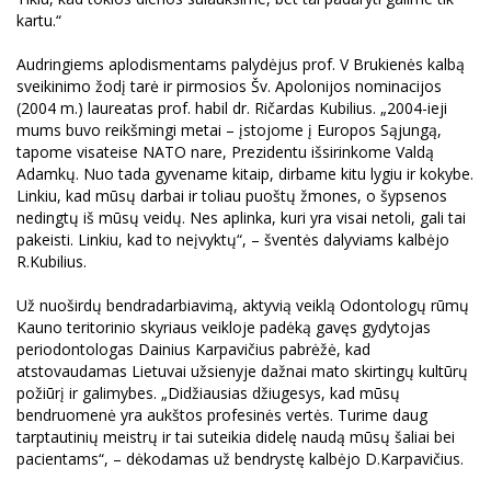
kartu.“
Audringiems aplodismentams palydėjus prof. V Brukienės kalbą
sveikinimo žodį tarė ir pirmosios Šv. Apolonijos nominacijos
(2004 m.) laureatas prof. habil dr. Ričardas Kubilius. „2004-ieji
mums buvo reikšmingi metai – įstojome į Europos Sąjungą,
tapome visateise NATO nare, Prezidentu išsirinkome Valdą
Adamkų. Nuo tada gyvename kitaip, dirbame kitu lygiu ir kokybe.
Linkiu, kad mūsų darbai ir toliau puoštų žmones, o šypsenos
nedingtų iš mūsų veidų. Nes aplinka, kuri yra visai netoli, gali tai
pakeisti. Linkiu, kad to neįvyktų“, – šventės dalyviams kalbėjo
R.Kubilius.
Už nuoširdų bendradarbiavimą, aktyvią veiklą Odontologų rūmų
Kauno teritorinio skyriaus veikloje padėką gavęs gydytojas
periodontologas Dainius Karpavičius pabrėžė, kad
atstovaudamas Lietuvai užsienyje dažnai mato skirtingų kultūrų
požiūrį ir galimybes. „Didžiausias džiugesys, kad mūsų
bendruomenė yra aukštos profesinės vertės. Turime daug
tarptautinių meistrų ir tai suteikia didelę naudą mūsų šaliai bei
pacientams“, – dėkodamas už bendrystę kalbėjo D.Karpavičius.