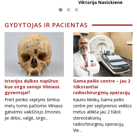
Viktorija Navickiene
GYDYTOJAS IR PACIENTAS
Istorijos dulkes nupūtus:
Gama peilio centre – jau 2
kuo sirgo senojo Vilniaus
tūkstančiai
gyventojai?
radiochirurginių operacijų
Prieš penkis septynis šimtus
Kauno klinikų Gama peilio
metų tomis pačiomis Vilniaus
centre per septynerius veiklos
gatvėmis vaikščiojo žmonės.
metus atlikta jau 2 tūkst.
Jie dirbo, valgė, sirgo...
stereotaksinių
radiochirurginių operacijų.
Vie...