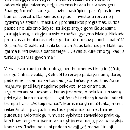
odontologiją vaikams, neįgaliesiems ir tada bus viskas gerai.
Suaugę žmonės, kurie gali savimi pasirūpinti, pasirūpins ir savo
burnos sveikata. Dar vienas dalykas – investuoti reikia ne į
gydymą valstybiniu mastu, o į profilaktikos programas, kurios
pasiteisino užsienio šalyse. Jei šioje srityje gerai išauklėsime
jaunąją kartą, ateityje turėsime mažiau gydymo išlaidų. Niekada
protezas ar implantas nebus geriau už nuosavą dantį, – pabrėžė
G. Janužis. O paklaustas, iki kokio amžiaus laikantis profilaktikos
galima turėti sveikus dantis teigė: „Dievas sukūrė žmogų, kad jis
turėtų juos visą gyvenimą.“
Vienas svarbiausių odontologų bendruomenės tikslų ir iššūkių –
susigrąžinti savivaldą. „Kiek dėl to reikėjo padaryti namų darbų –
padarėme. Ir dar tris kartus daugiau. Tačiau yra politinis
force
majeure
, prieš kurį negalime pakovoti. Mes einame su
argumentais, su tiesomis, kurias įrodome, o politikai turi vieną
privilegiją, kuria naudojasi, – gali šnekėti netiesą ir paskui pridėti
trumpą frazę: „Aš taip manau“. Mums manyti neužtenka, mums
reikia žinoti ir įrodyti. Ir mes tuos įrodymus turime, turime
puikiausią Odontologų rūmuose vykdytos savivaldos praktiką,
kuri buvo teigiamai įvertinta valstybės institucijų, pvz., Valstybės
kontrolės. Tačiau politikai prideda savąjį „aš manau“ ir toji