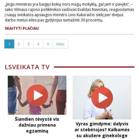
„Jeigu ministras yra baigęs kokią nors magų mokyklą, gal jam ir pavyks“, –
sako Vilniaus rajono poliklinikos vadovas Evaldas Navickas, reaguodamas
į naują sveikatos apsaugos ministro Lino Kukuraičio siekį per dvejus
darbo metus eiles pas gydytojus sumažinti 30 procentų.
SKAITYTI PLAČIAU
1
2
3
4
5
Kitas
LSVEIKATA TV
Šiandien tėvystė vis
Vyras gimdyme: dalyvis
dažniau primena
ar stebėtojas? Kalbamės
egzaminą
su akušere ginekologe