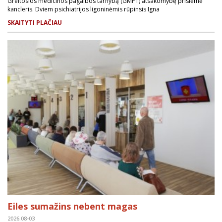
Greitosios medicinos pagalbos tarnybą (GMPT) atsakomybę prisiėmė
kancleris. Dviem psichiatrijos ligoninėmis rūpinsis Igna
SKAITYTI PLAČIAU
Eiles sumažins nebent magas
2026.08-03