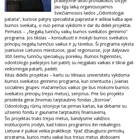
pradėjome dirbti profilaktikos srityje.
Jau ilgą laiką organizuojamos
šviečiamosios laidos „Odontologai
pataria“, kuriose patyrę specialistai paprastai ir aiškiai kalba apie
burnos sveikatą, o nuo pernai vykdomi ir dar du dideli projektai.
Pirmasis – „Negalią turinčių vaikų burnos sveikatos gerinimo“
programa. Jos tikslas – konsultuoti ir mokyti burnos sveikatos
principų negalią turinčius vaikus ir jų tėvelius. Ši programa vyksta
įvairiuose Lietuvos miestuose, ypač regionuose, joje dalyvavo
300 šeimų turinčių specialiųjų poreikių. Burnos higienistės,
odontologo padėjėjos turi patirtį su neįgaliais vaikais ir tikrai gali
veiksmingai patarti, padėti.
Kitas didelis projektas – kartu su Vilniaus universitetu vykdoma
burnos sveikatos gerinimo programa, kuri orientuota į įvairias
socialines grupes: mažamečius vaikus (jie bus mokomi burnos
sveikatos principų trejus metus), senjorus. Prie šio projekto
prisideda gerai žinomas tarptautinis fondas „Borrow“.
Odontologų rūmų istorijoje tai pirmas kartas, kai dirbame su
užsienio fondu ir gauname tarptautinį finansavimą.
Šis projektas truks trejus metus, bandysime valdžios
institucijoms įrodyti, kad tokios programos itin reikalingos
Lietuvai ir puikiai veikia praktikoje. Ypač džiaugiuosi pirmokų
programa, kurios metu vaikai bus trejus metus globojami