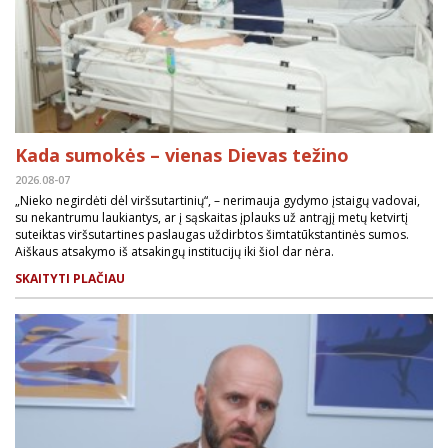
Kada sumokės – vienas Dievas težino
2026.08-07
„Nieko negirdėti dėl viršsutartinių“, – nerimauja gydymo įstaigų vadovai,
su nekantrumu laukiantys, ar į sąskaitas įplauks už antrąjį metų ketvirtį
suteiktas viršsutartines paslaugas uždirbtos šimtatūkstantinės sumos.
Aiškaus atsakymo iš atsakingų institucijų iki šiol dar nėra.
SKAITYTI PLAČIAU