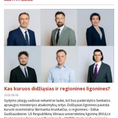
Kas kuruos didžiąsias ir regionines ligonines?
2026.08-06
Gydymo įstaigų vadovai nekantriai laukė, kol bus paskirstytos Sveikatos
apsaugos ministerijos atsakomybių sritys. Didžiąsias ligonines pavesta
kuruoti viceministrui Skirmantui Krunkaičiui, o regionines – Editai
Gudišauskienei. Už Respublikinę Vilniaus universitetinę ligoninę (RVUL) ir