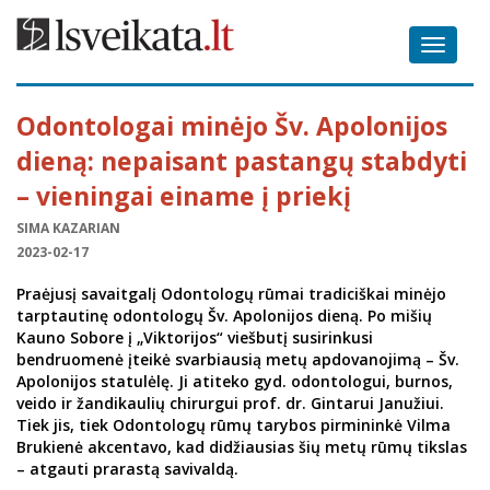
Toggle
navigat
Odontologai minėjo Šv. Apolonijos
dieną: nepaisant pastangų stabdyti
– vieningai einame į priekį
SIMA KAZARIAN
2023-02-17
Praėjusį savaitgalį Odontologų rūmai tradiciškai minėjo
tarptautinę odontologų Šv. Apolonijos dieną. Po mišių
Kauno Sobore į „Viktorijos“ viešbutį susirinkusi
bendruomenė įteikė svarbiausią metų apdovanojimą – Šv.
Apolonijos statulėlę. Ji atiteko gyd. odontologui, burnos,
veido ir žandikaulių chirurgui prof. dr. Gintarui Janužiui.
Tiek jis, tiek Odontologų rūmų tarybos pirmininkė Vilma
Brukienė akcentavo, kad didžiausias šių metų rūmų tikslas
– atgauti prarastą savivaldą.