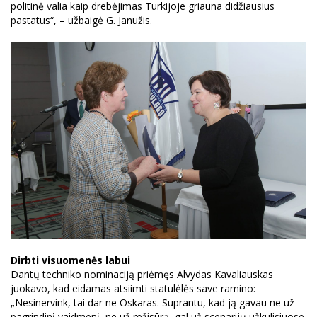
politinė valia kaip drebėjimas Turkijoje griauna didžiausius
pastatus“, – užbaigė G. Janužis.
Dirbti visuomenės labui
Dantų techniko nominaciją priėmęs Alvydas Kavaliauskas
juokavo, kad eidamas atsiimti statulėlės save ramino:
„Nesinervink, tai dar ne Oskaras. Suprantu, kad ją gavau ne už
pagrindinį vaidmenį, ne už režisūrą, gal už scenarijų užkulisiuose.