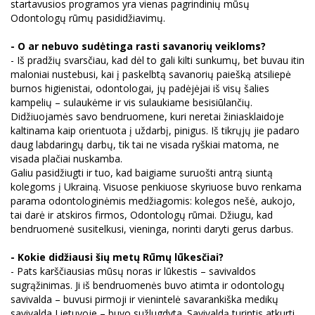
startavusios programos yra vienas pagrindinių mūsų
Odontologų rūmų pasididžiavimų.
- O ar nebuvo sudėtinga rasti savanorių veikloms?
- Iš pradžių svarsčiau, kad dėl to gali kilti sunkumų, bet buvau itin
maloniai nustebusi, kai į paskelbtą savanorių paiešką atsiliepė
burnos higienistai, odontologai, jų padėjėjai iš visų šalies
kampelių – sulaukėme ir vis sulaukiame besisiūlančių.
Didžiuojamės savo bendruomene, kuri neretai žiniasklaidoje
kaltinama kaip orientuota į uždarbį, pinigus. Iš tikrųjų jie padaro
daug labdaringų darbų, tik tai ne visada ryškiai matoma, ne
visada plačiai nuskamba.
Galiu pasidžiugti ir tuo, kad baigiame suruošti antrą siuntą
kolegoms į Ukrainą. Visuose penkiuose skyriuose buvo renkama
parama odontologinėmis medžiagomis: kolegos nešė, aukojo,
tai darė ir atskiros firmos, Odontologų rūmai. Džiugu, kad
bendruomenė susitelkusi, vieninga, norinti daryti gerus darbus.
- Kokie didžiausi šių metų Rūmų lūkesčiai?
- Pats karščiausias mūsų noras ir lūkestis – savivaldos
sugrąžinimas. Ji iš bendruomenės buvo atimta ir odontologų
savivalda – buvusi pirmoji ir vienintelė savarankiška medikų
savivalda Lietuvoje – buvo sužlugdyta. Savivaldą turintis atkurti