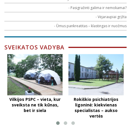
- Pasigražinti galima ir nemokamai?
- Vėjaraupiai grįžta
- Ūmus pankreatitas – klastingas ir nuožmus
SVEIKATOS VADYBA
Vilkijos PSPC – vieta, kur
Rokiškio psichiatrijos
sveiksta ne tik kūnas,
ligoninė: kiekvienas
bet ir siela
specialistas – aukso
vertės