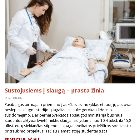
Sustojusiems į slaugą – prasta žinia
2026.08-06
Pasibaigus pirmajam priėmimo į aukštąsias mokyklas etapui, jų atstovai
neslepia: slaugos studijos pagaliau sulaukė gerokai didesnio
susidomėjimo. Dar pernai Sveikatos apsaugos ministerija būsimus
studentus aktyviai kvietė rinktis slaugą, siūlydama nuo 10,4 tūkst. iki 15,8
tūkst. eurų siekiančias stipendijas pagal sveikatos priežiūros specialistų
pritraukimo projektus. Tačiau šiemet įstoję studentai &sca
SKAITYTI PLAČIAU