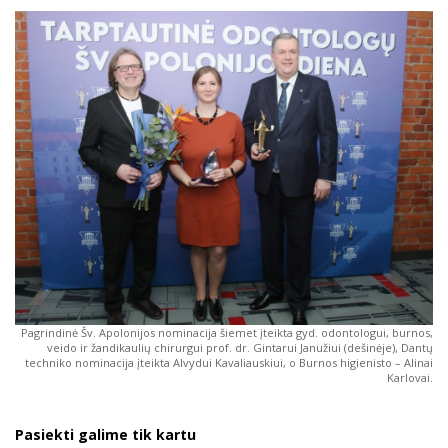
Pagrindinė Šv. Apolonijos nominacija šiemet įteikta gyd. odontologui, burnos,
veido ir žandikaulių chirurgui prof. dr. Gintarui Janužiui (dešinėje), Dantų
techniko nominacija įteikta Alvydui Kavaliauskiui, o Burnos higienisto – Alinai
Karlovai.
Pasiekti galime tik kartu