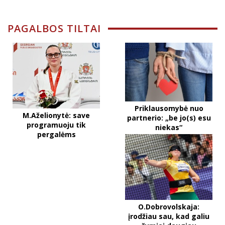
PAGALBOS TILTAI
Priklausomybė nuo
M.Aželionytė: save
partnerio: „be jo(s) esu
programuoju tik
niekas“
pergalėms
O.Dobrovolskaja:
įrodžiau sau, kad galiu