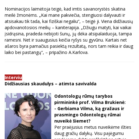
Nominacijos laimėtoja teigė, kad imtis savanorystės skatina
meilė žmonėms. „Kai mane pakviečia, stengiuosi dalyvauti ir
atsisakau tik tada, kai fiziškai negaliu“, – teigė ji. Viena didžiausių
apdovanotosios meilių – kaniterapija. „Džiugu matyti, kai vaikai
įsidrąsina, pradeda nebijoti šunų, jų dėka atsipalaiduoja, tampa
ramesni. Net ir suaugusius keičia ryšys su gyvūnu. Kartais net
ašaros byra pamačius pasiektą rezultatą, nors tam reikia ir daug
laiko bei pastangų“, – pripažino A.Karlova.
Interviu
Didžiausias skaudulys – atimta savivalda
Odontologų rūmų tarybos
pirmininkė prof. Vilma Brukienė:
- Gerbiama Vilma, ką gražaus ir
prasmingo Odontologų rūmai
nuveikė šiemet?
Per praėjusius metus nuveikėme išties
daug gražių dalykų. Visu pajėgumu