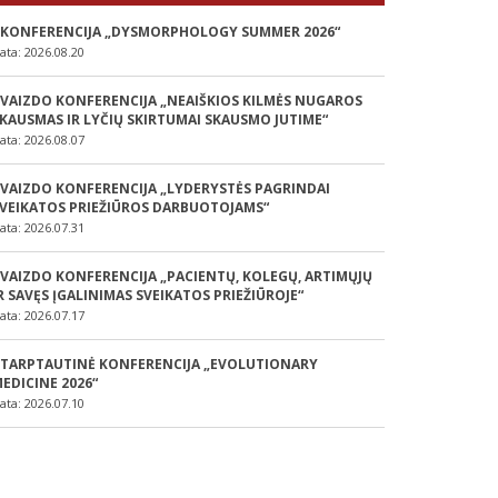
 KONFERENCIJA „DYSMORPHOLOGY SUMMER 2026“
ata: 2026.08.20
 VAIZDO KONFERENCIJA „NEAIŠKIOS KILMĖS NUGAROS
KAUSMAS IR LYČIŲ SKIRTUMAI SKAUSMO JUTIME“
ata: 2026.08.07
 VAIZDO KONFERENCIJA „LYDERYSTĖS PAGRINDAI
VEIKATOS PRIEŽIŪROS DARBUOTOJAMS“
ata: 2026.07.31
 VAIZDO KONFERENCIJA „PACIENTŲ, KOLEGŲ, ARTIMŲJŲ
R SAVĘS ĮGALINIMAS SVEIKATOS PRIEŽIŪROJE“
ata: 2026.07.17
 TARPTAUTINĖ KONFERENCIJA „EVOLUTIONARY
EDICINE 2026“
ata: 2026.07.10