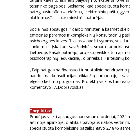
tarpininkavimo, asmens palydėjimo, ekspertinio verti
teisininko pagalbos. Siekiame, kad specializuota komp
patogiausiu būdu – telefonu, elektroniniu paštu, gyv
platformas“, – sakė ministrės patarėjas.
Socialinės apsaugos ir darbo ministerija kasmet skelb
emocinės paramos ir kompleksinių konsultacinių pasl
psichologines krizes. Tikslas – padėti vyrams, susidur
sunkumais, įskaitant savižudybės, smurto ar priklauso
Lietuvoje. Pasak patarėjo, projektų veiklos turi api
psichoterapinių, edukacinių, o prireikus – ir teisinių k
„Taip pat galima finansuoti ir nuotolinio bendravimo p
naudojimą, konsultacijas teikiančių darbuotojų ir s
elgesio keitimo programas. Projektų veiklos turi realia
komentavo I.A.Dobravolskas.
Tarp kitko
Pradėjus veikti apsaugos nuo smurto orderiui, 2024 m
artimoje aplinkoje, o atlikus pavojaus rizikos vertin
specializuotą kompleksinę pagalbą gavo 27 846 asmeny