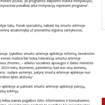
ir moters požiūrį. Jei programos dalyvėms trūksta motyvacijos,
yvaciniai pokalbiai arba motyvaciją stiprinanti programa“.
je šalių. Pasak specialistų, taikant šią smurto artimoje
smeninę atsakomybę už prievartinę elgseną santykiuose,
tuvoje. Įvykdžius smurto artimoje aplinkoje reformą, bendromis
iš esmės mažina bet kokią toleranciją smurtui artimoje
usius žmones, – aiškino socialinės apsaugos ir darbo ministrės
ant 2024 metų duomenis, pastebima, kad nuo visų asmenų,
 proc. sudarė asmenys, patyrę smurtą artimoje aplinkoje nuo
riškos lyties atstovių“.
 aplinkoje ar patiriant smurto artimoje aplinkoje pavojų,
šių kriterijų.
teikia įvairias pagalbos rūšis: informavimo ir konsultavimo,