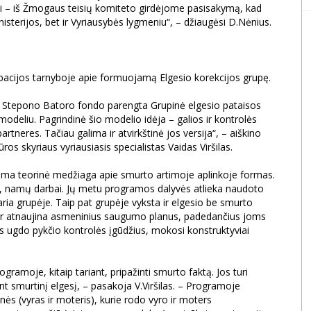
ai – iš Žmogaus teisių komiteto girdėjome pasisakymą, kad
nisterijos, bet ir Vyriausybės lygmeniu“, – džiaugėsi D.Nėnius.
obacijos tarnyboje apie formuojamą Elgesio korekcijos grupę.
 Stepono Batoro fondo parengta Grupinė elgesio pataisos
odeliu. Pagrindinė šio modelio idėja – galios ir kontrolės
tneres. Tačiau galima ir atvirkštinė jos versija“, – aiškino
ros skyriaus vyriausiasis specialistas Vaidas Viršilas.
ma teorinė medžiaga apie smurto artimoje aplinkoje formas.
ės, namų darbai. Jų metu programos dalyvės atlieka naudoto
aria grupėje. Taip pat grupėje vyksta ir elgesio be smurto
 ir atnaujina asmeninius saugumo planus, padedančius joms
yvės ugdo pykčio kontrolės įgūdžius, mokosi konstruktyviai
ramoje, kitaip tariant, pripažinti smurto faktą. Jos turi
nt smurtinį elgesį, – pasakoja V.Viršilas. – Programoje
s (vyras ir moteris), kurie rodo vyro ir moters