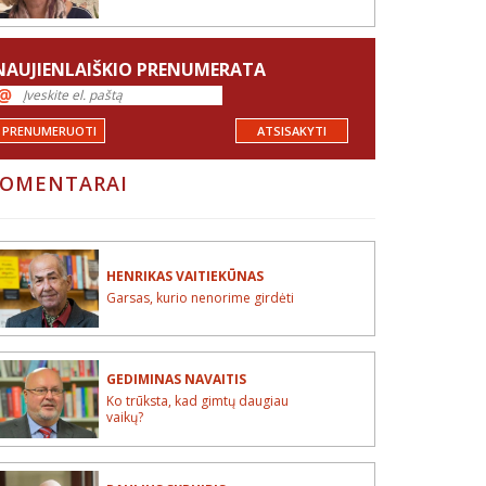
NAUJIENLAIŠKIO PRENUMERATA
PRENUMERUOTI
ATSISAKYTI
OMENTARAI
HENRIKAS VAITIEKŪNAS
Garsas, kurio nenorime girdėti
GEDIMINAS NAVAITIS
Ko trūksta, kad gimtų daugiau
vaikų?