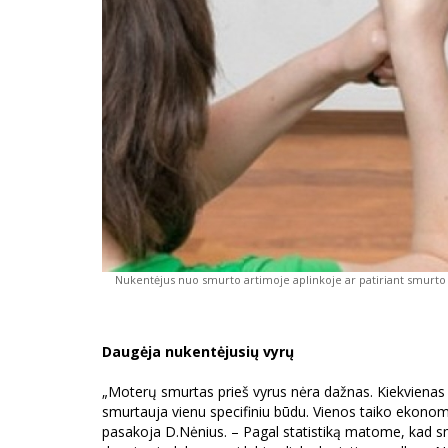
Nukentėjus nuo smurto artimoje aplinkoje ar patiriant smurto a
Daugėja nukentėjusių vyrų
„Moterų smurtas prieš vyrus nėra dažnas. Kiekvienas a
smurtauja vienu specifiniu būdu. Vienos taiko ekonomin
pasakoja D.Nėnius. – Pagal statistiką matome, kad smu