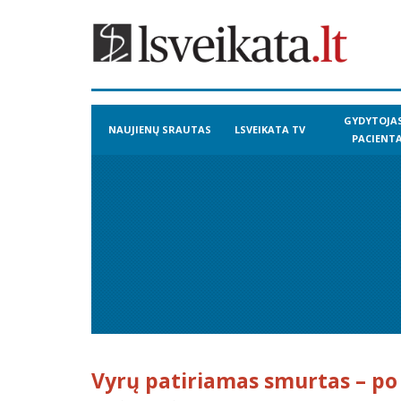
GYDYTOJAS
NAUJIENŲ SRAUTAS
LSVEIKATA TV
PACIENT
Vyrų patiriamas smurtas – po 