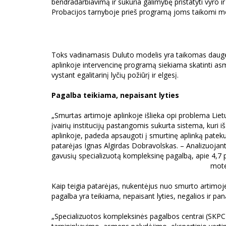
bendradarbiavimą ir sukuria galimybę pristatyti vyro 
Probacijos tarnyboje prieš programą joms taikomi mot
Toks vadinamasis Duluto modelis yra taikomas daugely
aplinkoje intervencinę programą siekiama skatinti a
vystant egalitarinį lyčių požiūrį ir elgesį.
Pagalba teikiama, nepaisant lyties
„Smurtas artimoje aplinkoje išlieka opi problema Lie
įvairių institucijų pastangomis sukurta sistema, kuri 
aplinkoje, padeda apsaugoti į smurtinę aplinką patek
patarėjas Ignas Algirdas Dobravolskas. – Analizuoj
gavusių specializuotą kompleksinę pagalbą, apie 4,7
mote
Kaip teigia patarėjas, nukentėjus nuo smurto artimoje
pagalba yra teikiama, nepaisant lyties, negalios ir pana
„Specializuotos kompleksinės pagalbos centrai (SKPC) 