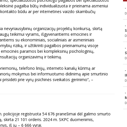
nimo, specializuotos psichologo pagalbos bei specializuotos
leksinė pagalba būtų individualizuota ir prieinama asmeniui
-
o kontakto būdu ar per internetines vaizdo skambučių
D
-
ia nevyriausybinių organizacijų projektų konkursą, skirtą
S
augų teikimui vyrams, išgyvenantiems emocines ir
D
iantiems su ekonominiais, socialiniais ar asmeniniais
mybių riziką, ir užtikrinti pagalbos prieinamumą visoje
-
mti emocinės paramos bei kompleksinių psichologinių,
S
onsultacijų organizavimą ir teikimą.
D
riemonių, telefono linijų, interneto kanalų kūrimą ar
-
avanorių mokymus bei informuotumo didinimą apie smurtinio
I
i prisidėti prie vyrų psichinės sveikatos gerinimo“, –
D
-
M
D
. policijoje registruota 54 676 pranešimai dėl galimo smurto
imą, skirta 21 101 orderis. 2024 m. SKPC duomenimis,
s, iš jų – 6 666 vyrai.