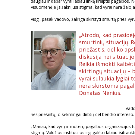
daugiau ir dabar vyrai labiau linkę kreiptis pagalbos. 
Visuomenėje įsišaknijusi stigma, kad vyrai nėra žaloja
Visgi, pasak vadovo, žalinga skirstyti smurtą prieš vyr
„Atrodo, kad prasidėjo
smurtinių situacijų. R
priežastis, dėl ko ap
diskusija nei situacij
Reikia išmokti kalbėti
skirtingų situacijų –
vyrai sulaukia lygiai 
nėra skirstoma pagal 
Donatas Nėnius.
Vado
nesipriešintų, o sėkmingai dirbtų dėl bendro intereso.
„Manau, kad vyrų ir moterų pagalbos organizacijos t
stigmų. Valdžios institucijos irgi galėtų labiau įsitrauk