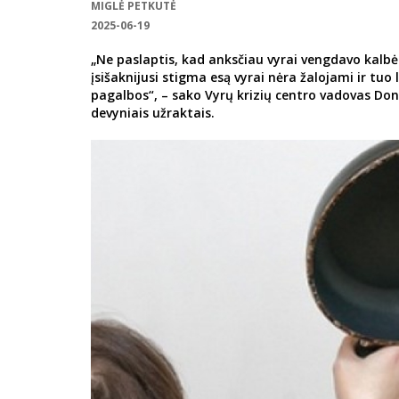
MIGLĖ PETKUTĖ
2025-06-19
„Ne paslaptis, kad anksčiau vyrai vengdavo kal
įsišaknijusi stigma esą vyrai nėra žalojami ir tuo 
pagalbos“, – sako Vyrų krizių centro vadovas Don
devyniais užraktais.