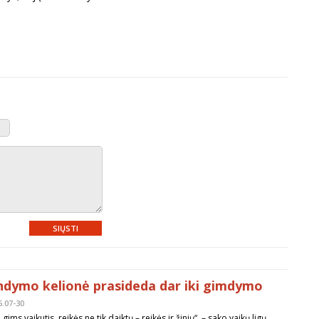
SIŲSTI
ndymo kelionė prasideda dar iki gimdymo
6.07-30
 gims vaikutis, reikės ne tik daiktų – reikės ir žinių“, – sako vaikų ligų