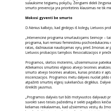
sulauksime teigiamų pokyčių. Žengiami dideli žingsni
smurto prevencija yra prioritetinis klausimas ne tik mi
Mokosi gyventi be smurto
D.Nėnius kalbėjo, kad girdėjęs iš kolegų Lietuvos pr
„Intervencinė programa smurtautojams šeimoje – tai
programa, kuri remiasi feministiniu-psichoedukaciniu m
ratas, dažniausiai naudojamas vyrų prieš žmonas ar par
Lietuvos probacijos tarnybos Resocializacijos ir priežiū
Programos, skirtos moterims, užsiėmimuose pateikia
Atliekamos smurtinio elgesio atvejo teorinės analiz
smurto atvejo teorines analizes, kurias pristato ir apt
inscenizacijos. Programos metu dalyvės nuolat pildo
atpažinti smurtinį elgesį sukeliančius dirgiklius. Dal
išreikšti jausmus.
„Programos dalyvės turi būti motyvuotos dalyvauti prog
suvokti savo teisės pažeidimą ir siekti pagalbos keičia
keliamas reikalavimas, kad užsiėmimus vestų du žmonė