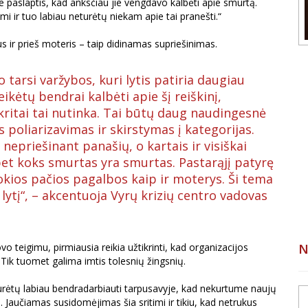
Ne paslaptis, kad anksčiau jie vengdavo kalbėti apie smurtą.
mi ir tuo labiau neturėtų niekam apie tai pranešti.“
us ir prieš moteris – taip didinamas supriešinimas.
 tarsi varžybos, kuri lytis patiria daugiau
eikėtų bendrai kalbėti apie šį reiškinį,
skritai tai nutinka. Tai būtų daug naudingesnė
os poliarizavimas ir skirstymas į kategorijas.
 nepriešinant panašių, o kartais ir visiškai
 bet koks smurtas yra smurtas. Pastarąjį patyrę
tokios pačios pagalbos kaip ir moterys. Ši tema
lytį“, – akcentuoja Vyrų krizių centro vadovas
N
vo teigimu, pirmiausia reikia užtikrinti, kad organizacijos
 Tik tuomet galima imtis tolesnių žingsnių.
urėtų labiau bendradarbiauti tarpusavyje, kad nekurtume naujų
ti. Jaučiamas susidomėjimas šia sritimi ir tikiu, kad netrukus