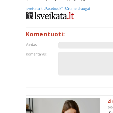
lsveikata.lt „Facebook“. Būkime draugai
!
Komentuoti:
Vardas:
Komentaras:
Ži
202
„Kai