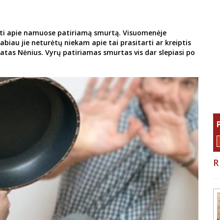
bėti apie namuose patiriamą smurtą. Visuomenėje
labiau jie neturėtų niekam apie tai prasitarti ar kreiptis
atas Nėnius. Vyrų patiriamas smurtas vis dar slepiasi po
R