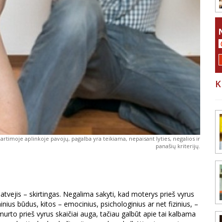
K
rtimoje aplinkoje pavojų, pagalba yra teikiama, nepaisant lyties, negalios ir
panašių kriterijų.
tvejis – skirtingas. Negalima sakyti, kad moterys prieš vyrus
ius būdus, kitos – emocinius, psichologinius ar net fizinius, –
rto prieš vyrus skaičiai auga, tačiau galbūt apie tai kalbama