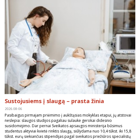
Sustojusiems į slaugą – prasta žinia
2026.08-06
Pasibaigus pirmajam priėmimo į aukštąsias mokyklas etapui, jų atstovai
neslepia: slaugos studijos pagaliau sulaukė gerokai didesnio
susidomėjimo. Dar pernai Sveikatos apsaugos ministerija būsimus
studentus aktyviai kvietė rinktis slaugą, siūlydama nuo 10,4 tūkst. iki 15,8
tūkst. eurų siekiančias stipendijas pagal sveikatos priežiūros specialistų