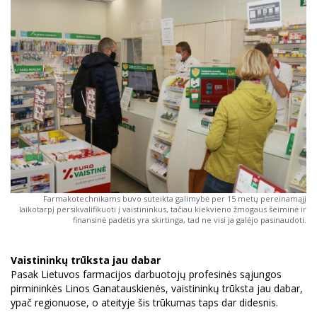
Farmakotechnikams buvo suteikta galimybė per 15 metų pereinamąjį
laikotarpį persikvalifikuoti į vaistininkus, tačiau kiekvieno žmogaus šeiminė ir
finansinė padėtis yra skirtinga, tad ne visi ja galėjo pasinaudoti.
Vaistininkų trūksta jau dabar
Pasak Lietuvos farmacijos darbuotojų profesinės sąjungos
pirmininkės Linos Ganatauskienės, vaistininkų trūksta jau dabar,
ypač regionuose, o ateityje šis trūkumas taps dar didesnis.