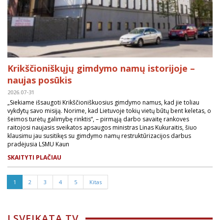
Krikščioniškųjų gimdymo namų istorijoje –
naujas posūkis
2026.07-31
„Siekiame išsaugoti Krikščioniškuosius gimdymo namus, kad jie toliau
vykdytų savo misiją. Norime, kad Lietuvoje tokių vietų būtų bent keletas, o
šeimos turėtų galimybę rinktis“, – pirmąją darbo savaitę rankoves
raitojosi naujasis sveikatos apsaugos ministras Linas Kukuraitis, šiuo
klausimu jau susitikęs su gimdymo namų restruktūrizacijos darbus
pradėjusia LSMU Kaun
SKAITYTI PLAČIAU
1
2
3
4
5
Kitas
LSVEIKATA TV