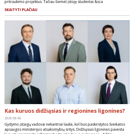
pritraukimo projektus. Tačiau šiemet įstoję studentai &sca
SKAITYTI PLAČIAU
Kas kuruos didžiąsias ir regionines ligonines?
2026.08-06
Gydymo įstaigų vadovai nekantriai laukė, kol bus paskirstytos Sveikatos
apsaugos ministerijos atsakomybių sritys. Didžiąsias ligonines pavesta