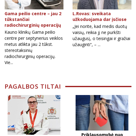
Gama peilio centre – jau 2
L.Rovas: sveikata
tūkstančiai
užkoduojama dar įsčiose
radiochirurginių operacijų
„Jei norite, kad medis duotų
Kauno klinikų Gama peilio
vaisių, reikia jį ne purkšti
centre per septynerius veiklos
užaugusį, o teisingai ir gražiai
metus atlikta jau 2 tūkst.
užauginti“, – ...
stereotaksinių
radiochirurginių operacijų.
Vie...
PAGALBOS TILTAI
Priklausomybė nuo