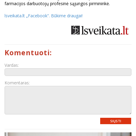
farmacijos darbuotojų profesinė sąjungos pirmininkė.
lsveikata.lt „Facebook“. Būkime draugai
!
Komentuoti:
Vardas:
Komentaras:
SIŲSTI