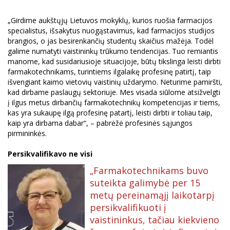
„Girdime aukštųjų Lietuvos mokyklų, kurios ruošia farmacijos
specialistus, išsakytus nuogąstavimus, kad farmacijos studijos
brangios, o jas besirenkančių studentų skaičius mažėja. Todėl
galime numatyti vaistininkų trūkumo tendencijas. Tuo remiantis
manome, kad susidariusioje situacijoje, būtų tikslinga leisti dirbti
farmakotechnikams, turintiems ilgalaikę profesinę patirtį, taip
išvengiant kaimo vietovių vaistinių uždarymo. Neturime pamiršti,
kad dirbame paslaugų sektoriuje. Mes visada siūlome atsižvelgti
į ilgus metus dirbančių farmakotechnikų kompetencijas ir tiems,
kas yra sukaupę ilgą profesinę patartį, leisti dirbti ir toliau taip,
kaip yra dirbama dabar“, – pabrėžė profesinės sąjungos
pirmininkės.
Persikvalifikavo ne visi
„Farmakotechnikams buvo
suteikta galimybė per 15
metų pereinamąjį laikotarpį
persikvalifikuoti į
vaistininkus, tačiau kiekvieno