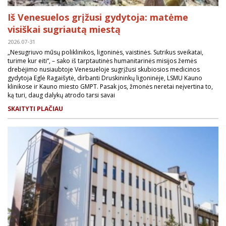
Iš Venesuelos grįžusi gydytoja: matėme
visiškai sugriautą miestą
2026.07-31
„Nesugriuvo mūsų poliklinikos, ligoninės, vaistinės. Sutrikus sveikatai,
turime kur eiti“, – sako iš tarptautinės humanitarinės misijos žemės
drebėjimo nusiaubtoje Venesueloje sugrįžusi skubiosios medicinos
gydytoja Eglė Ragaišytė, dirbanti Druskininkų ligoninėje, LSMU Kauno
klinikose ir Kauno miesto GMPT. Pasak jos, žmonės neretai neįvertina to,
ką turi, daug dalykų atrodo tarsi savai
SKAITYTI PLAČIAU