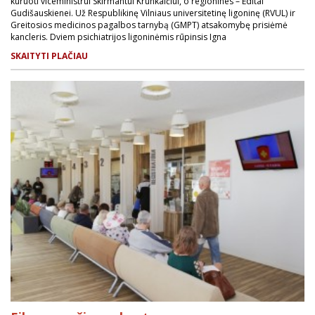
kuruoti viceministrui Skirmantui Krunkaičiui, o regionines – Editai
Gudišauskienei. Už Respublikinę Vilniaus universitetinę ligoninę (RVUL) ir
Greitosios medicinos pagalbos tarnybą (GMPT) atsakomybę prisiėmė
kancleris. Dviem psichiatrijos ligoninėmis rūpinsis Igna
SKAITYTI PLAČIAU