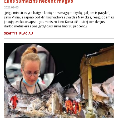
Eiles sumažins nebent magas
2026.08-03
„Jeigu ministras yra baigęs kokią nors magų mokyklą, gal jam ir pavyks“, –
sako Vilniaus rajono poliklinikos vadovas Evaldas Navickas, reaguodamas
į naują sveikatos apsaugos ministro Lino Kukuraičio siekį per dvejus
darbo metus eiles pas gydytojus sumažinti 30 procentų.
SKAITYTI PLAČIAU