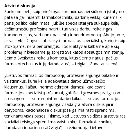
Atviri diskusijai
Sunku nuspėti, kaip priešingas sprendimas nei siūloma įstatymo
pataisa gali nulemti farmakotechnikų darbinę veiklą, kuriems iki
pensijos liko keleri metai. Juk šie specialistai yra sukaupę kelių
dešimtmečių profesinę patirtį, turi visas darbui reikalingas
kompetencijas, vertinami pacientų ir bendruomenių. Abejojame,
ar valstybei žingsnis atsisakyti farmacijos specialistų, kurių ir taip
stokojame, nėra per brangus. Todėl aktyviai kalbame apie šią
problemą ir kviečiame ją spręsti Sveikatos apsaugos ministeriją,
Seimo Sveikatos reikalų komitetą, kitus Seimo narius, pačius
farmakotechnikus ir jų darbdavius
“
, – teigia L.Ganatauskienė.
„Lietuvos farmacijos darbuotojų profesinė sąjunga palaiko ir
vaistininkus, kurie kelia adekvataus darbo užmokesčio
klausimus. Tačiau, norime atkreipti dėmesį, kad esant
farmacijos specialistų trūkumui, gali iškilti grėsmės prailgintoms
atostogoms ir sutrumpintam darbo laikui. Lietuvos farmacijos
darbuotojų profesinė sąjunga visada yra atvira diskusijai ir
deryboms. Racionaliose diskusijose galima rasti sprendimą,
tenkinantį visas puses. Tikime, kad Lietuvos valdžios atstovai ras
socialiai teisingą sprendimą vaistininkų, farmakotechnikų,
darbdavių ir pacientų atžvilgiu“, – reziumuoja Lietuvos