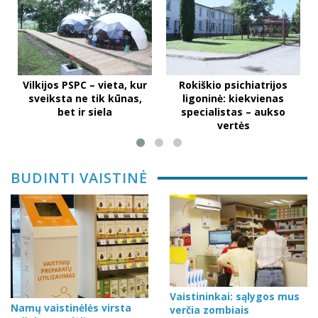
Vilkijos PSPC – vieta, kur
Rokiškio psichiatrijos
sveiksta ne tik kūnas,
ligoninė: kiekvienas
bet ir siela
specialistas – aukso
vertės
BUDINTI VAISTINĖ
Vaistininkai: sąlygos mus
Namų vaistinėlės virsta
verčia zombiais