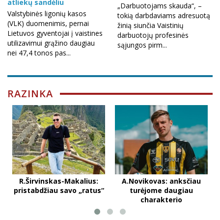
atliekų sandėliu
„Darbuotojams skauda“, –
Valstybinės ligonių kasos
tokią darbdaviams adresuotą
(VLK) duomenimis, pernai
žinią siunčia Vaistinių
Lietuvos gyventojai į vaistines
darbuotojų profesinės
utilizavimui grąžino daugiau
sąjungos pirm...
nei 47,4 tonos pas...
RAZINKA
R.Širvinskas-Makalius:
A.Novikovas: anksčiau
pristabdžiau savo „ratus“
turėjome daugiau
charakterio