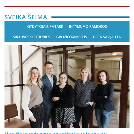
SVEIKA ŠEIMA
GYDYTOJAU, PATARK
INTYMUMO PAMOKOS
VIRTUVĖS SUBTILYBĖS
GROŽIO KAMPELIS
GERA SAVIJAUTA