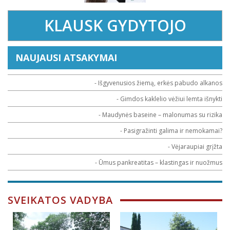
KLAUSK GYDYTOJO
NAUJAUSI ATSAKYMAI
- Išgyvenusios žiemą, erkės pabudo alkanos
- Gimdos kaklelio vėžiui lemta išnykti
- Maudynės baseine – malonumas su rizika
- Pasigražinti galima ir nemokamai?
- Vėjaraupiai grįžta
- Ūmus pankreatitas – klastingas ir nuožmus
SVEIKATOS VADYBA