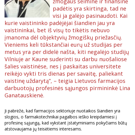
žmogaus šeiminė ir finansinė
padėtis yra skirtinga, tad ne
visi ja galėjo pasinaudoti. Kai
kurie vaistininko padėjėjai šiandien jau yra
vaistininkai, bet iš visų to tikėtis nebuvo
įmanoma dėl objektyvių žmogiškų priežasčių.
Vieniems keli tūkstančiai eurų už studijas per
metus yra per didelė našta, kiti negalėjo studijų
Vilniuje ar Kaune suderinti su darbu nuošaliose
šalies vaistinėse, nes į paskaitas universitete
reikėjo vykti tris dienas per savaitę, paliekant
vaistinę uždarytą“, – teigia Lietuvos farmacijos
darbuotojų profesinės sąjungos pirmininkė Lina
Ganatauskienė.
Ji pabrėžė, kad farmacijos sektoriuje nuotaikos šiandien yra
slogios, o farmakotechnikai pagalbos ieško kreipdamiesi į
profesinę sąjungą, kad vykstant įstatyminiams pokyčiams būtų
atstovaujama jų teisėtiems interesams.