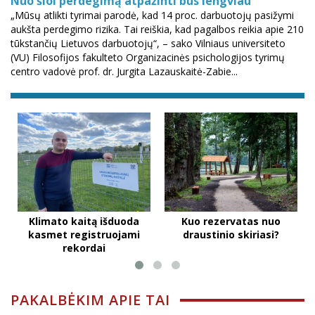
Nuo šiol perdegimą atpažinti bus lengviau
„Mūsų atlikti tyrimai parodė, kad 14 proc. darbuotojų pasižymi
aukšta perdegimo rizika. Tai reiškia, kad pagalbos reikia apie 210
tūkstančių Lietuvos darbuotojų“, – sako Vilniaus universiteto
(VU) Filosofijos fakulteto Organizacinės psichologijos tyrimų
centro vadovė prof. dr. Jurgita Lazauskaitė-Zabie...
Klimato kaitą išduoda
Kuo rezervatas nuo
kasmet registruojami
draustinio skiriasi?
rekordai
PAKALBĖKIM APIE TAI