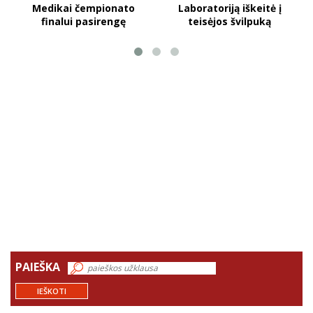
Medikai čempionato
Laboratoriją iškeitė į
finalui pasirengę
teisėjos švilpuką
PAIEŠKA
IEŠKOTI