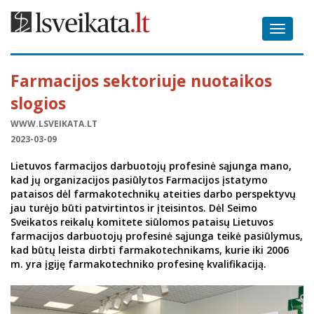
Toggle
navigat
Farmacijos sektoriuje nuotaikos
slogios
WWW.LSVEIKATA.LT
2023-03-09
Lietuvos farmacijos darbuotojų profesinė sąjunga mano,
kad jų organizacijos pasiūlytos Farmacijos įstatymo
pataisos dėl farmakotechnikų ateities darbo perspektyvų
jau turėjo būti patvirtintos ir įteisintos. Dėl Seimo
Sveikatos reikalų komitete siūlomos pataisų Lietuvos
farmacijos darbuotojų profesinė sąjunga teikė pasiūlymus,
kad būtų leista dirbti farmakotechnikams, kurie iki 2006
m. yra įgiję farmakotechniko profesinę kvalifikaciją.