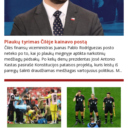
Plaukų tyrimas Čilėje kainavo postą
Čilės finansų viceministras Juanas Pablo Rodríguezas posto
neteko po to, kai jo plaukų mėginyje aptikta narkotinių
medžiagų pėdsakų. Po kelių dienų prezidentas José Antonio
Kastas pasirašė Konstitucijos pataisos projektą, kuris leistų iš
pareigų šalinti draudžiamas medžiagas vartojusius politikus. M...