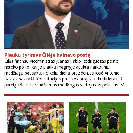
Plaukų tyrimas Čilėje kainavo postą
Čilės finansų viceministras Juanas Pablo Rodríguezas posto
neteko po to, kai jo plaukų mėginyje aptikta narkotinių
medžiagų pėdsakų. Po kelių dienų prezidentas José Antonio
Kastas pasirašė Konstitucijos pataisos projektą, kuris leistų iš
pareigų šalinti draudžiamas medžiagas vartojusius politikus. M...