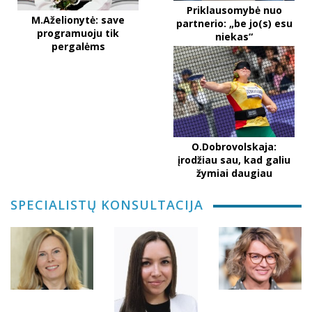
Priklausomybė nuo
M.Aželionytė: save
partnerio: „be jo(s) esu
programuoju tik
niekas“
pergalėms
O.Dobrovolskaja:
įrodžiau sau, kad galiu
žymiai daugiau
SPECIALISTŲ KONSULTACIJA