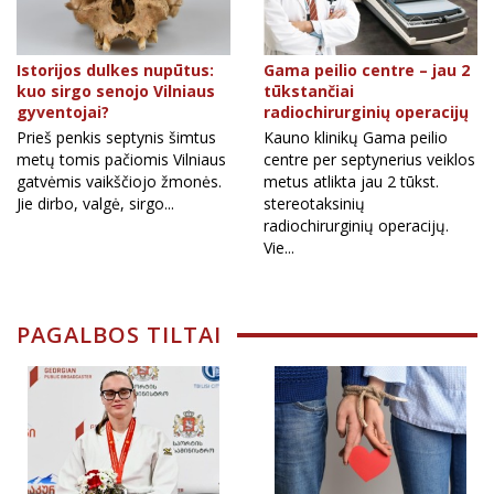
Istorijos dulkes nupūtus:
Gama peilio centre – jau 2
kuo sirgo senojo Vilniaus
tūkstančiai
gyventojai?
radiochirurginių operacijų
Prieš penkis septynis šimtus
Kauno klinikų Gama peilio
metų tomis pačiomis Vilniaus
centre per septynerius veiklos
gatvėmis vaikščiojo žmonės.
metus atlikta jau 2 tūkst.
Jie dirbo, valgė, sirgo...
stereotaksinių
radiochirurginių operacijų.
Vie...
PAGALBOS TILTAI