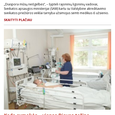
„Diaspora mūsų neišgelbės“, – šypteli rajoninių ligoninių vadovai,
Sveikatos apsaugos ministerijai (SAM) kartu su Valstybine akreditavimo
sveikatos priežiūros veiklai tarnyba užsimojus semti medikus iš užsienio.
SKAITYTI PLAČIAU