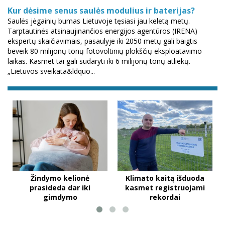
Kur dėsime senus saulės modulius ir baterijas?
Saulės jėgainių bumas Lietuvoje tęsiasi jau keletą metų.
Tarptautinės atsinaujinančios energijos agentūros (IRENA)
ekspertų skaičiavimais, pasaulyje iki 2050 metų gali baigtis
beveik 80 milijonų tonų fotovoltinių plokščių eksploatavimo
laikas. Kasmet tai gali sudaryti iki 6 milijonų tonų atliekų.
„Lietuvos sveikata&ldquo...
Žindymo kelionė
Klimato kaitą išduoda
prasideda dar iki
kasmet registruojami
gimdymo
rekordai