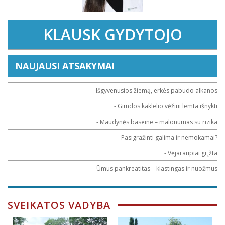
KLAUSK GYDYTOJO
NAUJAUSI ATSAKYMAI
- Išgyvenusios žiemą, erkės pabudo alkanos
- Gimdos kaklelio vėžiui lemta išnykti
- Maudynės baseine – malonumas su rizika
- Pasigražinti galima ir nemokamai?
- Vėjaraupiai grįžta
- Ūmus pankreatitas – klastingas ir nuožmus
SVEIKATOS VADYBA