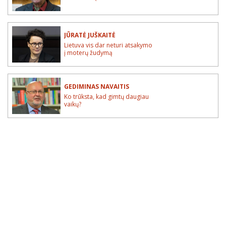
JŪRATĖ JUŠKAITĖ
Lietuva vis dar neturi atsakymo
į moterų žudymą
GEDIMINAS NAVAITIS
Ko trūksta, kad gimtų daugiau
vaikų?