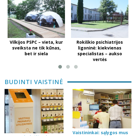
Vilkijos PSPC – vieta, kur
Rokiškio psichiatrijos
sveiksta ne tik kūnas,
ligoninė: kiekvienas
bet ir siela
specialistas – aukso
vertės
BUDINTI VAISTINĖ
Vaistininkai: sąlygos mus