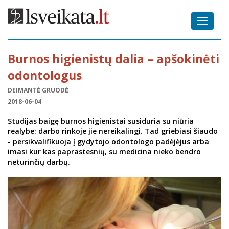
Toggle
navigat
Burnos higienistų dalia – apšokinėti
odontologus
DEIMANTĖ GRUODĖ
2018-06-04
Studijas baigę burnos higienistai susiduria su niūria
realybe: darbo rinkoje jie nereikalingi. Tad griebiasi šiaudo
- persikvalifikuoja į gydytojo odontologo padėjėjus arba
imasi kur kas paprastesnių, su medicina nieko bendro
neturinčių darbų.