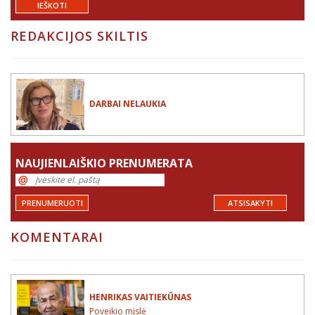
IEŠKOTI
REDAKCIJOS SKILTIS
DARBAI NELAUKIA
NAUJIENLAIŠKIO PRENUMERATA
PRENUMERUOTI
ATSISAKYTI
KOMENTARAI
HENRIKAS VAITIEKŪNAS
Poveikio mįslė