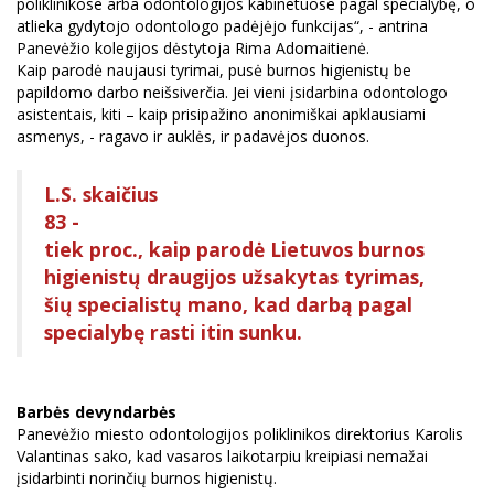
poliklinikose arba odontologijos kabinetuose pagal specialybę, o
atlieka gydytojo odontologo padėjėjo funkcijas“, - antrina
Panevėžio kolegijos dėstytoja Rima Adomaitienė.
Kaip parodė naujausi tyrimai, pusė burnos higienistų be
papildomo darbo neišsiverčia. Jei vieni įsidarbina odontologo
asistentais, kiti – kaip prisipažino anonimiškai apklausiami
asmenys, - ragavo ir auklės, ir padavėjos duonos.
L.S. skaičius
83 -
tiek proc., kaip parodė Lietuvos burnos
higienistų draugijos užsakytas tyrimas,
šių specialistų mano, kad darbą pagal
specialybę rasti itin sunku.
Barbės devyndarbės
Panevėžio miesto odontologijos poliklinikos direktorius Karolis
Valantinas sako, kad vasaros laikotarpiu kreipiasi nemažai
įsidarbinti norinčių burnos higienistų.