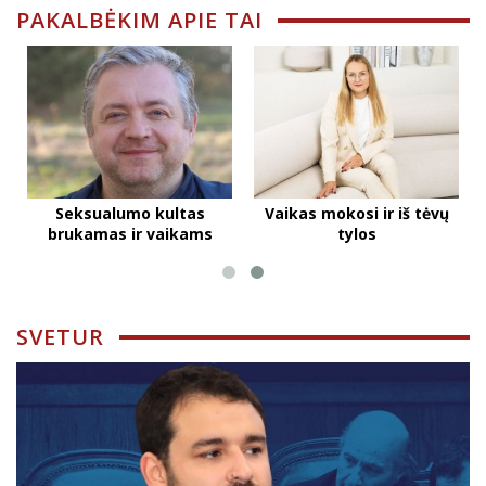
PAKALBĖKIM APIE TAI
Seksualumo kultas
Vaikas mokosi ir iš tėvų
brukamas ir vaikams
tylos
SVETUR