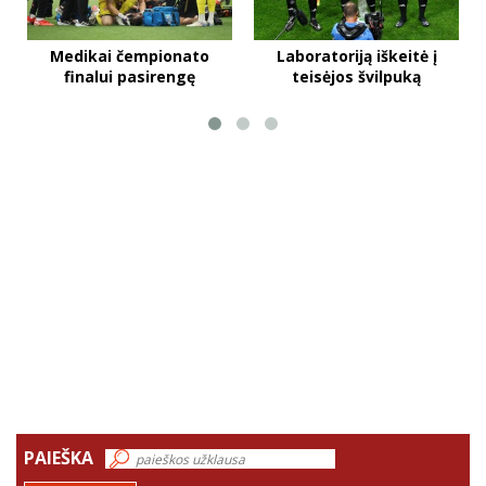
Medikai čempionato
Laboratoriją iškeitė į
finalui pasirengę
teisėjos švilpuką
PAIEŠKA