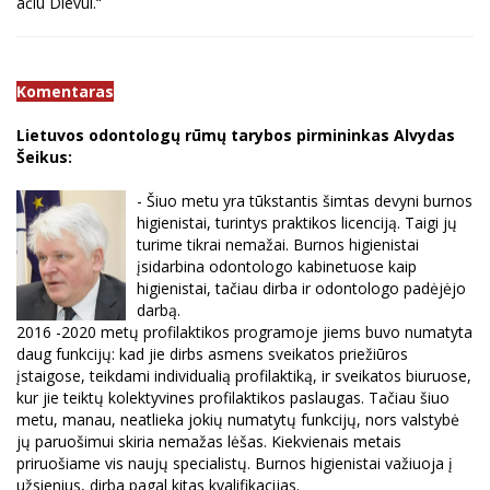
ačiū Dievui.“
Komentaras
Lietuvos odontologų rūmų tarybos pirmininkas Alvydas
Šeikus:
- Šiuo metu yra tūkstantis šimtas devyni burnos
higienistai, turintys praktikos licenciją. Taigi jų
turime tikrai nemažai. Burnos higienistai
įsidarbina odontologo kabinetuose kaip
higienistai, tačiau dirba ir odontologo padėjėjo
darbą.
2016 -2020 metų profilaktikos programoje jiems buvo numatyta
daug funkcijų: kad jie dirbs asmens sveikatos priežiūros
įstaigose, teikdami individualią profilaktiką, ir sveikatos biuruose,
kur jie teiktų kolektyvines profilaktikos paslaugas. Tačiau šiuo
metu, manau, neatlieka jokių numatytų funkcijų, nors valstybė
jų paruošimui skiria nemažas lėšas. Kiekvienais metais
priruošiame vis naujų specialistų. Burnos higienistai važiuoja į
užsienius, dirba pagal kitas kvalifikacijas.