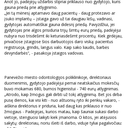
Anot jo, padėjėjų uždarbis stipriai priklauso nuo gydytojo, kuris
gauna priedą prie atlyginimo.
„Jei tą mėnesį aptarnavo daug pacientų - daug protezavo ar
įsuko implantų – įstaiga gavo už tai daugiau lėšų, vadinasi,
gydytojas automatiškai gauna didesnį priedą. Pavyzdžiui, jei
gydytojas prie algos prisiduria trijų šimtų eurų priedą, padėjėjui
nubyra nuo trisdešimt iki keturiasdešimt procentų. Kiek girdėjau,
privačiose įstaigose šios darbuotojos daro viską: pacientus
registruoja, grindis, langus valo. Kaip sako liaudis, barbės
devyndarbės“, - pasakoja įstaigos vadovas.
Panevėžio miesto odontologijos poliklinikoje, direktoriaus
duomenimis, gydytojo padėjėjui pernai neatskaičius mokesčių
buvo mokamas 680, burnos higienistui - 740 eurų atlyginimas.
„Atrodo, kaip žmogus gali dirbti už tokį atlyginimą. Bet jos dirba
pusę dienos, kai visi kiti - nuo aštuonių ryto iki penkių vakaro, -
aiškina direktorius ir priduria, kad daug kas priklauso ir nuo
žmogaus - Padėjėjas, kurios matau, kaip šauniai sukasi darbo
vietoje, stengiuosi laikyti kiek įmanoma. O kitos, jei atėjusios
sakytų: direktoriau, noriu išeiti iš darbo, viduje tyliai pagalvočiau: