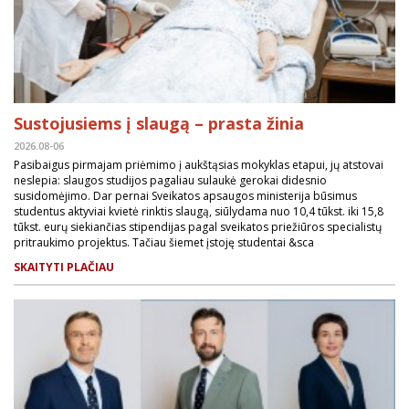
Sustojusiems į slaugą – prasta žinia
2026.08-06
Pasibaigus pirmajam priėmimo į aukštąsias mokyklas etapui, jų atstovai
neslepia: slaugos studijos pagaliau sulaukė gerokai didesnio
susidomėjimo. Dar pernai Sveikatos apsaugos ministerija būsimus
studentus aktyviai kvietė rinktis slaugą, siūlydama nuo 10,4 tūkst. iki 15,8
tūkst. eurų siekiančias stipendijas pagal sveikatos priežiūros specialistų
pritraukimo projektus. Tačiau šiemet įstoję studentai &sca
SKAITYTI PLAČIAU