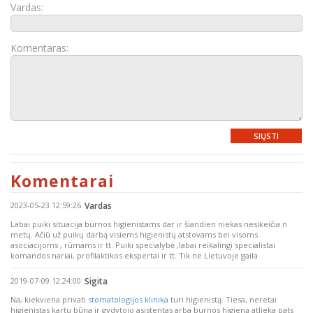
Vardas:
Komentaras:
SIŲSTI
Komentarai
2023-05-23 12:59:26
Vardas
Labai puiki situacija burnos higienistams dar ir šiandien niekas nesikeičia n
metų. Ačiū už puikų darbą visiems higienistų atstovams bei visoms
asociacijoms , rūmams ir tt. Puiki specialybė ,labai reikalingi specialistai
komandos nariai, profilaktikos ekspertai ir tt. Tik ne Lietuvoje gaila
2019-07-09 12:24:00
Sigita
Na, kiekviena privati
stomatologijos klinika
turi higienistą. Tiesa, neretai
higienistas kartu būna ir gydytojo asistentas arba burnos higieną atlieka pats