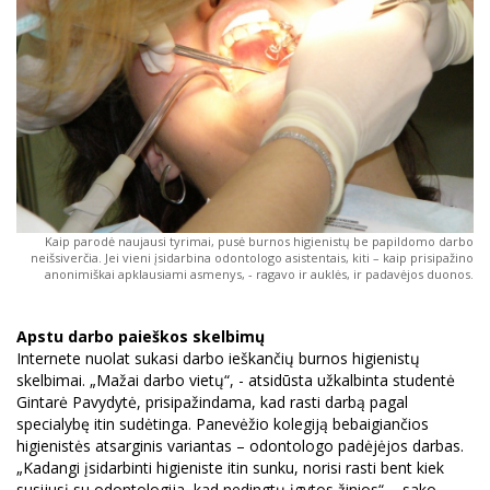
Kaip parodė naujausi tyrimai, pusė burnos higienistų be papildomo darbo
neišsiverčia. Jei vieni įsidarbina odontologo asistentais, kiti – kaip prisipažino
anonimiškai apklausiami asmenys, - ragavo ir auklės, ir padavėjos duonos.
Apstu darbo paieškos skelbimų
Internete nuolat sukasi darbo ieškančių burnos higienistų
skelbimai. „Mažai darbo vietų“, - atsidūsta užkalbinta studentė
Gintarė Pavydytė, prisipažindama, kad rasti darbą pagal
specialybę itin sudėtinga. Panevėžio kolegiją bebaigiančios
higienistės atsarginis variantas – odontologo padėjėjos darbas.
„Kadangi įsidarbinti higieniste itin sunku, norisi rasti bent kiek
susijusį su odontologija, kad nedingtų įgytos žinios“, - sako