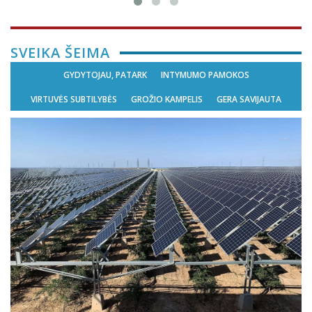
SVEIKA ŠEIMA
GYDYTOJAU, PATARK
INTYMUMO PAMOKOS
VIRTUVĖS SUBTILYBĖS
GROŽIO KAMPELIS
GERA SAVIJAUTA