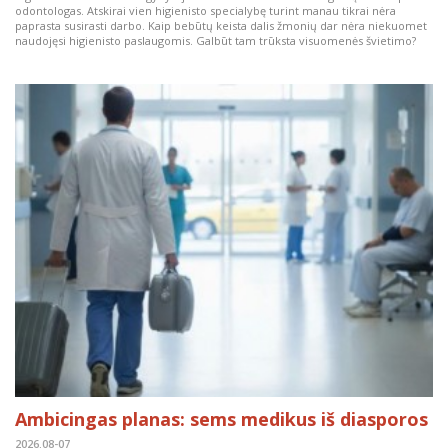
odontologas. Atskirai vien higienisto specialybę turint manau tikrai nėra
paprasta susirasti darbo. Kaip bebūtų keista dalis žmonių dar nėra niekuomet
naudojęsi higienisto paslaugomis. Galbūt tam trūksta visuomenės švietimo?
Ambicingas planas: sems medikus iš diasporos
2026.08-07