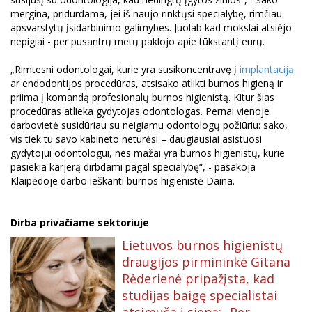
mergina, pridurdama, jei iš naujo rinktųsi specialybę, rimčiau
apsvarstytų įsidarbinimo galimybes. Juolab kad mokslai atsiėjo
nepigiai - per pusantrų metų paklojo apie tūkstantį eurų.
„Rimtesni odontologai, kurie yra susikoncentravę į
implantaciją
ar endodontijos procedūras, atsisako atlikti burnos higieną ir
priima į komandą profesionalų burnos higienistą. Kitur šias
procedūras atlieka gydytojas odontologas. Pernai vienoje
darbovietė susidūriau su neigiamu odontologų požiūriu: sako,
vis tiek tu savo kabineto neturėsi – daugiausiai asistuosi
gydytojui odontologui, nes mažai yra burnos higienistų, kurie
pasiekia karjerą dirbdami pagal specialybę“, - pasakoja
Klaipėdoje darbo ieškanti burnos higienistė Daina.
Dirba privačiame sektoriuje
Lietuvos burnos higienistų
draugijos pirmininkė Gitana
Rėderienė pripažįsta, kad
studijas baigę specialistai
atsimuša į sieną: „Per