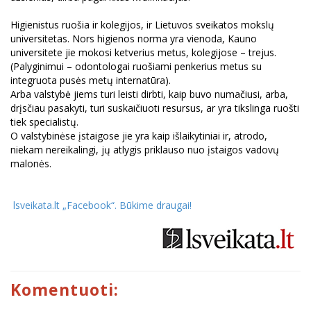
Higienistus ruošia ir kolegijos, ir Lietuvos sveikatos mokslų
universitetas. Nors higienos norma yra vienoda, Kauno
universitete jie mokosi ketverius metus, kolegijose – trejus.
(Palyginimui – odontologai ruošiami penkerius metus su
integruota pusės metų internatūra).
Arba valstybė jiems turi leisti dirbti, kaip buvo numačiusi, arba,
drįsčiau pasakyti, turi suskaičiuoti resursus, ar yra tikslinga ruošti
tiek specialistų.
O valstybinėse įstaigose jie yra kaip išlaikytiniai ir, atrodo,
niekam nereikalingi, jų atlygis priklauso nuo įstaigos vadovų
malonės.
lsveikata.lt „Facebook“. Būkime draugai
!
Komentuoti: