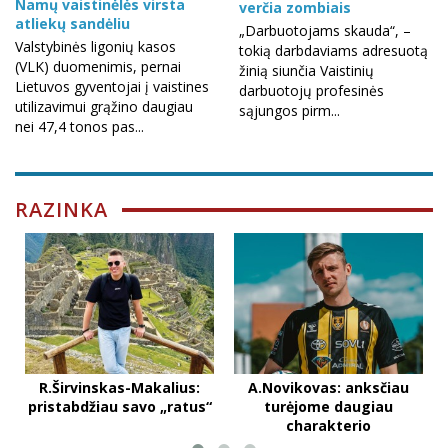
Namų vaistinėlės virsta
verčia zombiais
atliekų sandėliu
„Darbuotojams skauda“, –
Valstybinės ligonių kasos
tokią darbdaviams adresuotą
(VLK) duomenimis, pernai
žinią siunčia Vaistinių
Lietuvos gyventojai į vaistines
darbuotojų profesinės
utilizavimui grąžino daugiau
sąjungos pirm...
nei 47,4 tonos pas...
RAZINKA
R.Širvinskas-Makalius:
A.Novikovas: anksčiau
pristabdžiau savo „ratus“
turėjome daugiau
charakterio