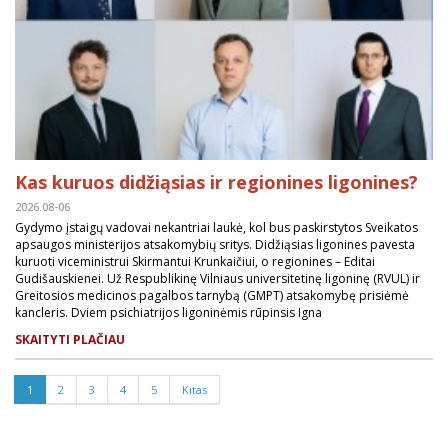
Kas kuruos didžiąsias ir regionines ligonines?
2026.08-06
Gydymo įstaigų vadovai nekantriai laukė, kol bus paskirstytos Sveikatos
apsaugos ministerijos atsakomybių sritys. Didžiąsias ligonines pavesta
kuruoti viceministrui Skirmantui Krunkaičiui, o regionines – Editai
Gudišauskienei. Už Respublikinę Vilniaus universitetinę ligoninę (RVUL) ir
Greitosios medicinos pagalbos tarnybą (GMPT) atsakomybę prisiėmė
kancleris. Dviem psichiatrijos ligoninėmis rūpinsis Igna
SKAITYTI PLAČIAU
1
2
3
4
5
Kitas