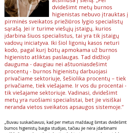
dvidešimt metų burnos
higienistas nebuvo įtrauktas į
pirminės sveikatos priežiūros lygio specialistų
sąrašą. Jei ir turime viešųjų įstaigų, kurios
įdarbina šiuos specialistus, tai yra tik įstaigų
vadovų iniciatyva. Iki šiol ligonių kasos neturi
kodo, pagal kurį būtų apmokama už burnos
higienisto atliktas paslaugas. Tad didžioji
dauguma - daugiau nei aštuoniasdešimt
procentų - burnos higienistų darbuojasi
privačiame sektoriuje, šešiolika procentų – tiek
privačiame, tiek viešajame. Ir vos du procentai -
tik viešajame sektoriuje. Vadinasi, dvidešimt
metų yra ruošiami specialistai, bet jie visiškai
neranda vietos sveikatos apsaugos sistemoje.“
„Buvau suskaičiavusi, kad per metus maždaug šimtas dvidešimt
burnos higienistų baigia studijas, tačiau jie nėra įdarbinami