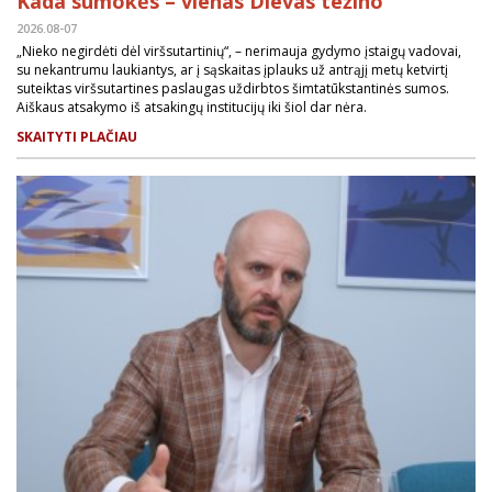
Kada sumokės – vienas Dievas težino
2026.08-07
„Nieko negirdėti dėl viršsutartinių“, – nerimauja gydymo įstaigų vadovai,
su nekantrumu laukiantys, ar į sąskaitas įplauks už antrąjį metų ketvirtį
suteiktas viršsutartines paslaugas uždirbtos šimtatūkstantinės sumos.
Aiškaus atsakymo iš atsakingų institucijų iki šiol dar nėra.
SKAITYTI PLAČIAU