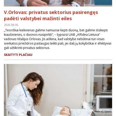
V.Orlovas: privatus sektorius pasirengęs
padėti valstybei mažinti eiles
2026.08-06
„Teoriškai kiekvienas galime namuose kepti duoną, bet galime išsikepti
kiaušinienės, o duonos nusipirkti“, – šypsosi UAB „Affidea Lietuva“
vadovas Vitalijus Orlovas. Jis aiškina, kad valstybė nebūtinai turi visas
sveikatos priežiūros paslaugas teikti pati, jei dalį jų kokybiškai ir efektyviai
gali užtikrinti privatus sektorius.
SKAITYTI PLAČIAU