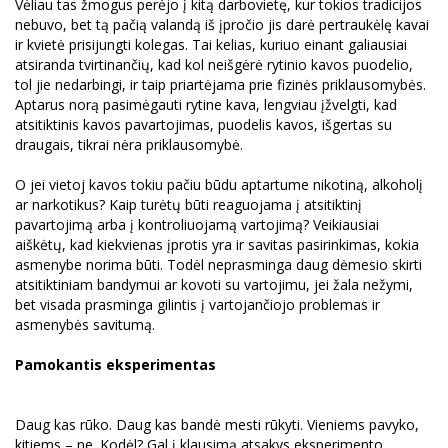
Vėliau tas žmogus perėjo į kitą darbovietę, kur tokios tradicijos
nebuvo, bet tą pačią valandą iš įpročio jis darė pertraukėlę kavai
ir kvietė prisijungti kolegas. Tai kelias, kuriuo einant galiausiai
atsiranda tvirtinančių, kad kol neišgėrė rytinio kavos puodelio,
tol jie nedarbingi, ir taip priartėjama prie fizinės priklausomybės.
Aptarus norą pasimėgauti rytine kava, lengviau įžvelgti, kad
atsitiktinis kavos pavartojimas, puodelis kavos, išgertas su
draugais, tikrai nėra priklausomybė.
O jei vietoj kavos tokiu pačiu būdu aptartume nikotiną, alkoholį
ar narkotikus? Kaip turėtų būti reaguojama į atsitiktinį
pavartojimą arba į kontroliuojamą vartojimą? Veikiausiai
aiškėtų, kad kiekvienas įprotis yra ir savitas pasirinkimas, kokia
asmenybe norima būti. Todėl neprasminga daug dėmesio skirti
atsitiktiniam bandymui ar kovoti su vartojimu, jei žala nežymi,
bet visada prasminga gilintis į vartojančiojo problemas ir
asmenybės savitumą.
Pamokantis eksperimentas
Daug kas rūko. Daug kas bandė mesti rūkyti. Vieniems pavyko,
kitiems – ne. Kodėl? Gal į klausimą atsakys eksperimento