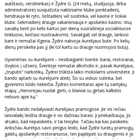
aukštasis, verslininkas) ir Žydrė G. (24 metų, studijuoja, dirba
administratore) susipažįsta naktiniame klube penktadienį,
bendrauja iki ryto, šeštadienį vėl susitinka, vėl kavinė ir šokiai
klube. Sekmadienį drauge vakarieniauja ir apsilanko kazino. Visą
savaitę bent po kelis kartus per dieną susirašinėja socialiniuose
tinkluose, keičiasi nuotraukomis. Savaitgalį vėl drauge, lankosi
bare ir nemažai išgeria. Žydrė nakvoja Aurelijaus bute. Po kelių
dienų persikelia pas jį (iki tol kartu su drauge nuomojosi butą).
Gyvenimas su Aurelijumi – nesibaigianti šventė: barai, restoranai,
išvykos į užsienį. Šventėje nemažai alkoholio ir, pasak Aurelijaus,
„truputis“ narkotikų. Žydrei trūksta laiko mokslams universitete. Ji
bando aptarti su Aurelijumi ateitį. Šis su viskuo sutinka, bet
gyvenimo būdo nekeičia. Žydrės komentaras apie tą santykių
etapą: „Nenorėjau nuolat gerti, o blaiviai su girtais kalbėtis
nebuvo apie ką.“
Žydrė bando nedalyvauti Aurelijaus pramogose. Jie vis rečiau
laisvalaikį leidžia drauge ir vis dažniau barasi. Ji priekaištauja, jis
atsako, kad nepasikeitė, ir tai teisybė. Tačiau kai kas pasikeitė.
Anksčiau Aurelijus savo pinigus leido, kad Žydrė turėtų pramogų,
galėtų apsilankyti restoranuose, ten paplepėti su draugėmis ir jo