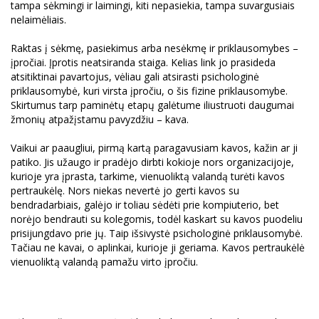
tampa sėkmingi ir laimingi, kiti nepasiekia, tampa suvargusiais
nelaimėliais.
Raktas į sėkmę, pasiekimus arba nesėkmę ir priklausomybes –
įpročiai. Įprotis neatsiranda staiga. Kelias link jo prasideda
atsitiktinai pavartojus, vėliau gali atsirasti psichologinė
priklausomybė, kuri virsta įpročiu, o šis fizine priklausomybe.
Skirtumus tarp paminėtų etapų galėtume iliustruoti daugumai
žmonių atpažįstamu pavyzdžiu – kava.
Vaikui ar paaugliui, pirmą kartą paragavusiam kavos, kažin ar ji
patiko. Jis užaugo ir pradėjo dirbti kokioje nors organizacijoje,
kurioje yra įprasta, tarkime, vienuoliktą valandą turėti kavos
pertraukėlę. Nors niekas nevertė jo gerti kavos su
bendradarbiais, galėjo ir toliau sėdėti prie kompiuterio, bet
norėjo bendrauti su kolegomis, todėl kaskart su kavos puodeliu
prisijungdavo prie jų. Taip išsivystė psichologinė priklausomybė.
Tačiau ne kavai, o aplinkai, kurioje ji geriama. Kavos pertraukėlė
vienuoliktą valandą pamažu virto įpročiu.