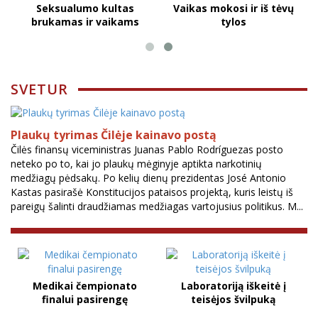
Seksualumo kultas
Vaikas mokosi ir iš tėvų
brukamas ir vaikams
tylos
SVETUR
Plaukų tyrimas Čilėje kainavo postą
Čilės finansų viceministras Juanas Pablo Rodríguezas posto
neteko po to, kai jo plaukų mėginyje aptikta narkotinių
medžiagų pėdsakų. Po kelių dienų prezidentas José Antonio
Kastas pasirašė Konstitucijos pataisos projektą, kuris leistų iš
pareigų šalinti draudžiamas medžiagas vartojusius politikus. M...
Medikai čempionato
Laboratoriją iškeitė į
finalui pasirengę
teisėjos švilpuką