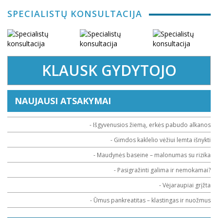
SPECIALISTŲ KONSULTACIJA
KLAUSK GYDYTOJO
NAUJAUSI ATSAKYMAI
- Išgyvenusios žiemą, erkės pabudo alkanos
- Gimdos kaklelio vėžiui lemta išnykti
- Maudynės baseine – malonumas su rizika
- Pasigražinti galima ir nemokamai?
- Vėjaraupiai grįžta
- Ūmus pankreatitas – klastingas ir nuožmus