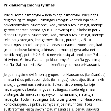
Priklausomų žmonių tyrimas
Priklausoma asmenybė – nelaiminga asmenybė. Priešingas
teiginys irgi teisingas. Laimingas žmogus kontroliuoja savo
priklausomybes. Nuomonei, kad „metai buvo laimingi, ateityje
gerovė stiprės“, pritarė 3,9 iš 10 nevartojusių alkoholio per 7
dienas iki tyrimo. Nuomonei, kad „metai buvo laimingi, ateityje
teks daug stengtis, kad gerovė išliktų“, pritarė 3,2 iš 10
nevartojusių alkoholio per 7 dienas iki tyrimo. Nuomonei, kad
„metai nebuvo laimingi (tikimasi permainų į gera arba net jų
nesitikima)“, pritarė 2,6 iš 10 nevartojusių alkoholio per 7 dienas
iki tyrimo. Galima išvada – priklausomybė paverčia gyvenimą
kančia. Galima ir kita išvada – kenčiantys tampa priklausomi.
Jeigu matysime dvi žmonių grupes – priklausomus (kenčiančius)
ir neturinčius priklausomybės (laimingus), diskusijos tikrai nekils,
antrųjų gyvenimas sveikesnis. Sukurti visuomenę, kurioje
nevartojamos kenksmingos medžiagos, visada elgiamasi
protingai, dar niekada nepavyko ir numanomoje ateityje
nepavyks. Todėl naudingiau išskirti tris grupes – priklausomus,
kontroliuojančius priklausomybę ir jos neturinčius. Toks
suskirstymas leistų sėkmingiau mažinti žalą, geriau suprasti