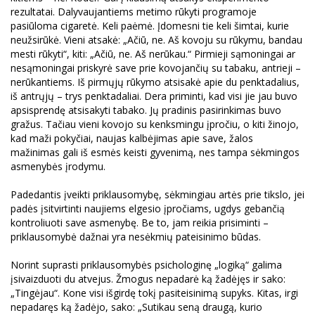
rezultatai. Dalyvaujantiems metimo rūkyti programoje
pasiūloma cigaretė. Keli paėmė. Įdomesni tie keli šimtai, kurie
neužsirūkė. Vieni atsakė: „Ačiū, ne. Aš kovoju su rūkymu, bandau
mesti rūkyti“, kiti: „Ačiū, ne. Aš nerūkau.“ Pirmieji sąmoningai ar
nesąmoningai priskyrė save prie kovojančių su tabaku, antrieji –
nerūkantiems. Iš pirmųjų rūkymo atsisakė apie du penktadalius,
iš antrųjų – trys penktadaliai. Dera priminti, kad visi jie jau buvo
apsisprendę atsisakyti tabako. Jų pradinis pasirinkimas buvo
gražus. Tačiau vieni kovojo su kenksmingu įpročiu, o kiti žinojo,
kad maži pokyčiai, naujas kalbėjimas apie save, žalos
mažinimas gali iš esmės keisti gyvenimą, nes tampa sėkmingos
asmenybės įrodymu.
Padedantis įveikti priklausomybę, sėkmingiau artės prie tikslo, jei
padės įsitvirtinti naujiems elgesio įpročiams, ugdys gebančią
kontroliuoti save asmenybę. Be to, jam reikia prisiminti –
priklausomybė dažnai yra nesėkmių pateisinimo būdas.
Norint suprasti priklausomybės psichologinę „logiką“ galima
įsivaizduoti du atvejus. Žmogus nepadarė ką žadėjęs ir sako:
„Tingėjau“. Kone visi išgirdę tokį pasiteisinimą supyks. Kitas, irgi
nepadaręs ką žadėjo, sako: „Sutikau seną draugą, kurio