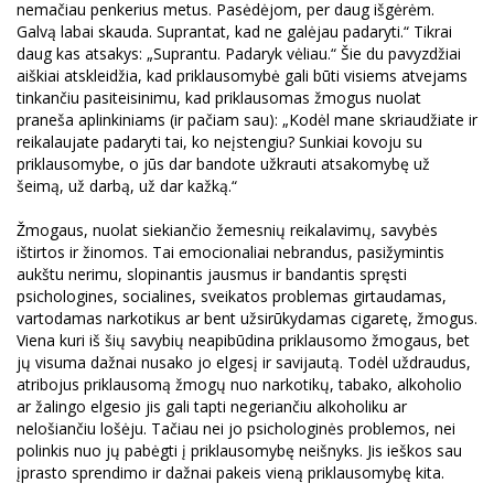
nemačiau penkerius metus. Pasėdėjom, per daug išgėrėm.
Galvą labai skauda. Suprantat, kad ne galėjau padaryti.“ Tikrai
daug kas atsakys: „Suprantu. Padaryk vėliau.“ Šie du pavyzdžiai
aiškiai atskleidžia, kad priklausomybė gali būti visiems atvejams
tinkančiu pasiteisinimu, kad priklausomas žmogus nuolat
praneša aplinkiniams (ir pačiam sau): „Kodėl mane skriaudžiate ir
reikalaujate padaryti tai, ko neįstengiu? Sunkiai kovoju su
priklausomybe, o jūs dar bandote užkrauti atsakomybę už
šeimą, už darbą, už dar kažką.“
Žmogaus, nuolat siekiančio žemesnių reikalavimų, savybės
ištirtos ir žinomos. Tai emocionaliai nebrandus, pasižymintis
aukštu nerimu, slopinantis jausmus ir bandantis spręsti
psichologines, socialines, sveikatos problemas girtaudamas,
vartodamas narkotikus ar bent užsirūkydamas cigaretę, žmogus.
Viena kuri iš šių savybių neapibūdina priklausomo žmogaus, bet
jų visuma dažnai nusako jo elgesį ir savijautą. Todėl uždraudus,
atribojus priklausomą žmogų nuo narkotikų, tabako, alkoholio
ar žalingo elgesio jis gali tapti negeriančiu alkoholiku ar
nelošiančiu lošėju. Tačiau nei jo psichologinės problemos, nei
polinkis nuo jų pabėgti į priklausomybę neišnyks. Jis ieškos sau
įprasto sprendimo ir dažnai pakeis vieną priklausomybę kita.