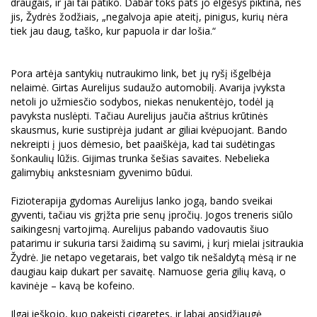
draugais, ir jai tai patiko. Dabar toks pats jo elgesys piktina, nes
jis, Žydrės žodžiais, „negalvoja apie ateitį, pinigus, kurių nėra
tiek jau daug, taško, kur papuola ir dar lošia.“
Pora artėja santykių nutraukimo link, bet jų ryšį išgelbėja
nelaimė. Girtas Aurelijus sudaužo automobilį. Avarija įvyksta
netoli jo užmiesčio sodybos, niekas nenukentėjo, todėl ją
pavyksta nuslėpti. Tačiau Aurelijus jaučia aštrius krūtinės
skausmus, kurie sustiprėja judant ar giliai kvėpuojant. Bando
nekreipti į juos dėmesio, bet paaiškėja, kad tai sudėtingas
šonkaulių lūžis. Gijimas trunka šešias savaites. Nebelieka
galimybių ankstesniam gyvenimo būdui.
Fizioterapija gydomas Aurelijus lanko jogą, bando sveikai
gyventi, tačiau vis grįžta prie senų įpročių. Jogos treneris siūlo
saikingesnį vartojimą. Aurelijus pabando vadovautis šiuo
patarimu ir sukuria tarsi žaidimą su savimi, į kurį mielai įsitraukia
Žydrė. Jie netapo vegetarais, bet valgo tik nešaldytą mėsą ir ne
daugiau kaip dukart per savaitę. Namuose geria gilių kavą, o
kavinėje – kavą be kofeino.
Ilgai ieškojo, kuo pakeisti cigaretes, ir labai apsidžiaugė