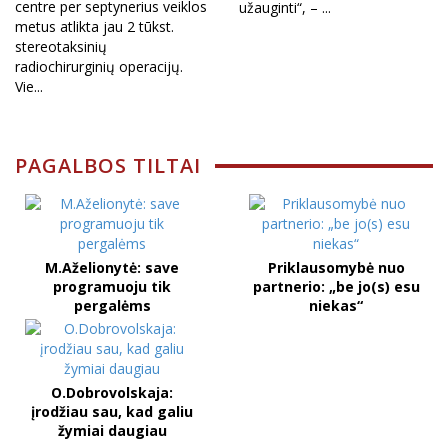
centre per septynerius veiklos
užauginti“, – ...
metus atlikta jau 2 tūkst.
stereotaksinių
radiochirurginių operacijų.
Vie...
PAGALBOS TILTAI
M.Aželionytė: save
Priklausomybė nuo
programuoju tik
partnerio: „be jo(s) esu
pergalėms
niekas“
O.Dobrovolskaja:
įrodžiau sau, kad galiu
žymiai daugiau