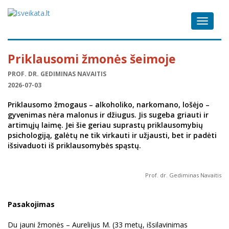
Toggle
navigat
Priklausomi žmonės šeimoje
PROF. DR. GEDIMINAS NAVAITIS
2026-07-03
Priklausomo žmogaus – alkoholiko, narkomano, lošėjo –
gyvenimas nėra malonus ir džiugus. Jis sugeba griauti ir
artimųjų laimę. Jei šie geriau suprastų priklausomybių
psichologiją, galėtų ne tik virkauti ir užjausti, bet ir padėti
išsivaduoti iš priklausomybės spąstų.
Prof. dr. Gediminas Navaitis
Pasakojimas
Du jauni žmonės – Aurelijus M. (33 metų, išsilavinimas