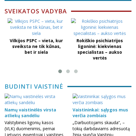
SVEIKATOS VADYBA
Vilkijos PSPC – vieta, kur
Rokiškio psichiatrijos
sveiksta ne tik kūnas,
ligoninė: kiekvienas
bet ir siela
specialistas – aukso
vertės
BUDINTI VAISTINĖ
Namų vaistinėlės virsta
Vaistininkai: sąlygos mus
atliekų sandėliu
verčia zombiais
Valstybinės ligonių kasos
„Darbuotojams skauda“, –
(VLK) duomenimis, pernai
tokią darbdaviams adresuotą
Lietuvos gyventojai į vaistines
žinią siunčia Vaistinių