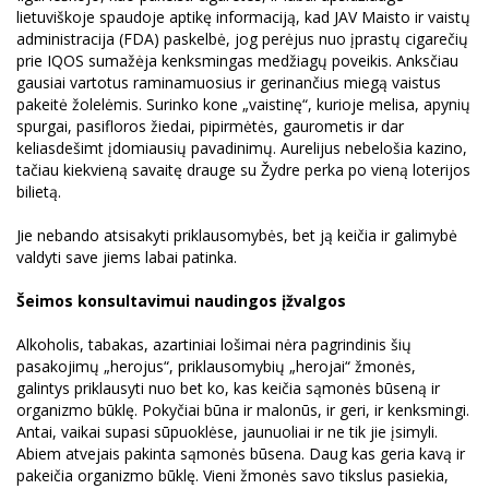
lietuviškoje spaudoje aptikę informaciją, kad JAV Maisto ir vaistų
administracija (FDA) paskelbė, jog perėjus nuo įprastų cigarečių
prie IQOS sumažėja kenksmingas medžiagų poveikis. Anksčiau
gausiai vartotus raminamuosius ir gerinančius miegą vaistus
pakeitė žolelėmis. Surinko kone „vaistinę“, kurioje melisa, apynių
spurgai, pasifloros žiedai, pipirmėtės, gaurometis ir dar
keliasdešimt įdomiausių pavadinimų. Aurelijus nebelošia kazino,
tačiau kiekvieną savaitę drauge su Žydre perka po vieną loterijos
bilietą.
Jie nebando atsisakyti priklausomybės, bet ją keičia ir galimybė
valdyti save jiems labai patinka.
Šeimos konsultavimui naudingos įžvalgos
Alkoholis, tabakas, azartiniai lošimai nėra pagrindinis šių
pasakojimų „herojus“, priklausomybių „herojai“ žmonės,
galintys priklausyti nuo bet ko, kas keičia sąmonės būseną ir
organizmo būklę. Pokyčiai būna ir malonūs, ir geri, ir kenksmingi.
Antai, vaikai supasi sūpuoklėse, jaunuoliai ir ne tik jie įsimyli.
Abiem atvejais pakinta sąmonės būsena. Daug kas geria kavą ir
pakeičia organizmo būklę. Vieni žmonės savo tikslus pasiekia,