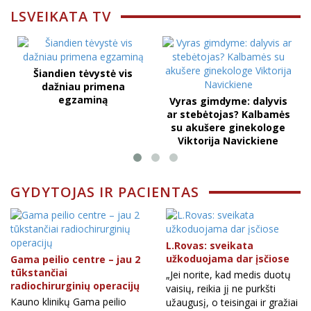
LSVEIKATA TV
Šiandien tėvystė vis
dažniau primena
egzaminą
Vyras gimdyme: dalyvis
ar stebėtojas? Kalbamės
su akušere ginekologe
Viktorija Navickiene
GYDYTOJAS IR PACIENTAS
L.Rovas: sveikata
užkoduojama dar įsčiose
Gama peilio centre – jau 2
tūkstančiai
„Jei norite, kad medis duotų
radiochirurginių operacijų
vaisių, reikia jį ne purkšti
Kauno klinikų Gama peilio
užaugusį, o teisingai ir gražiai