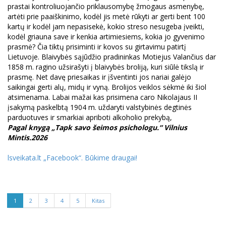
prastai kontroliuojančio priklausomybę žmogaus asmenybę,
artėti prie paaiškinimo, kodėl jis metė rūkyti ar gerti bent 100
kartų ir kodėl jam nepasisekė, kokio streso nesugeba įveikti,
kodėl griauna save ir kenkia artimiesiems, kokia jo gyvenimo
prasmė? Čia tiktų prisiminti ir kovos su girtavimu patirtį
Lietuvoje. Blaivybės sąjūdžio pradininkas Motiejus Valančius dar
1858 m. ragino užsirašyti į blaivybės broliją, kuri siūlė tikslą ir
prasmę. Net davę priesaikas ir įšventinti jos nariai galėjo
saikingai gerti alų, midų ir vyną. Brolijos veiklos sėkmė iki šiol
atsimenama. Labai mažai kas prisimena caro Nikolajaus II
įsakymą paskelbtą 1904 m. uždaryti valstybinės degtinės
parduotuves ir smarkiai apriboti alkoholio prekybą,
Pagal knygą „Tapk savo šeimos psichologu.“ Vilnius
Mintis.2026
lsveikata.lt
„Facebook“. Būkime draugai
!
1
2
3
4
5
Kitas