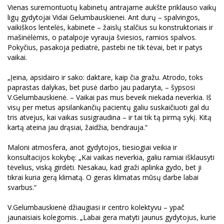
Vienas suremontuotų kabinetų antrajame aukšte priklauso vaikų
ligų gydytojai Vidai Gelumbauskienei. Ant durų – spalvingos,
vaikiškos lentelės, kabinete – žaislų stalčius su konstruktoriais ir
mašinėlėmis, o patalpoje vyrauja šviesios, ramios spalvos.
Pokyčius, pasakoja pediatrė, pastebi ne tik tėvai, bet ir patys
vaikai.
„Įeina, apsidairo ir sako: daktare, kaip čia gražu. Atrodo, toks
paprastas dalykas, bet pusė darbo jau padaryta, – šypsosi
V.Gelumbauskienė. – Vaikai pas mus beveik niekada neverkia. Iš
visų per metus apsilankančių pacientų galiu suskaičiuoti gal du
tris atvejus, kai vaikas susigraudina – ir tai tik tą pirmą sykį. Kitą
kartą ateina jau drąsiai, žaidžia, bendrauja.“
Maloni atmosfera, anot gydytojos, tiesiogiai veikia ir
konsultacijos kokybę: „Kai vaikas neverkia, galiu ramiai išklausyti
tėvelius, viską girdėti. Nesakau, kad graži aplinka gydo, bet ji
tikrai kuria gerą klimatą. O geras klimatas mūsų darbe labai
svarbus.“
V.Gelumbauskienė džiaugiasi ir centro kolektyvu – ypač
jaunaisiais kolegomis. „Labai gera matyti jaunus gydytojus, kurie