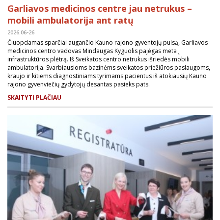
Garliavos medicinos centre jau netrukus –
mobili ambulatorija ant ratų
2026.06-26
Čiuopdamas sparčiai augančio Kauno rajono gyventojų pulsą, Garliavos
medicinos centro vadovas Mindaugas Kyguolis pajėgas meta į
infrastruktūros plėtrą. Iš Sveikatos centro netrukus išriedės mobili
ambulatorija. Svarbiausioms bazinėms sveikatos priežiūros paslaugoms,
kraujo ir kitiems diagnostiniams tyrimams pacientus iš atokiausių Kauno
rajono gyvenviečių gydytojų desantas pasieks pats.
SKAITYTI PLAČIAU