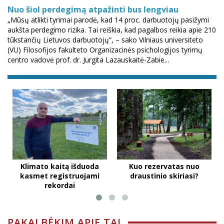
Nuo šiol perdegimą atpažinti bus lengviau
„Mūsų atlikti tyrimai parodė, kad 14 proc. darbuotojų pasižymi
aukšta perdegimo rizika. Tai reiškia, kad pagalbos reikia apie 210
tūkstančių Lietuvos darbuotojų“, – sako Vilniaus universiteto
(VU) Filosofijos fakulteto Organizacinės psichologijos tyrimų
centro vadovė prof. dr. Jurgita Lazauskaitė-Zabie...
Klimato kaitą išduoda
Kuo rezervatas nuo
kasmet registruojami
draustinio skiriasi?
rekordai
PAKALBĖKIM APIE TAI