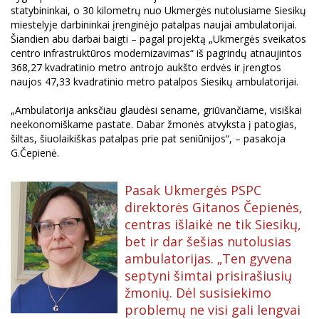
statybininkai, o 30 kilometrų nuo Ukmergės nutolusiame Siesikų
miestelyje darbininkai įrenginėjo patalpas naujai ambulatorijai.
Šiandien abu darbai baigti – pagal projektą „Ukmergės sveikatos
centro infrastruktūros modernizavimas“ iš pagrindų atnaujintos
368,27 kvadratinio metro antrojo aukšto erdvės ir įrengtos
naujos 47,33 kvadratinio metro patalpos Siesikų ambulatorijai.
„Ambulatorija anksčiau glaudėsi sename, griūvančiame, visiškai
neekonomiškame pastate. Dabar žmonės atvyksta į patogias,
šiltas, šiuolaikiškas patalpas prie pat seniūnijos“, – pasakoja
G.Čepienė.
Pasak Ukmergės PSPC
direktorės Gitanos Čepienės,
centras išlaikė ne tik Siesikų,
bet ir dar šešias nutolusias
ambulatorijas. „Ten gyvena
septyni šimtai prisirašiusių
žmonių. Dėl susisiekimo
problemų ne visi gali lengvai