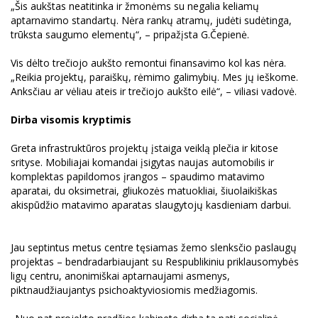
„Šis aukštas neatitinka ir žmonėms su negalia keliamų
aptarnavimo standartų. Nėra rankų atramų, judėti sudėtinga,
trūksta saugumo elementų“, – pripažįsta G.Čepienė.
Vis dėlto trečiojo aukšto remontui finansavimo kol kas nėra.
„Reikia projektų, paraiškų, rėmimo galimybių. Mes jų ieškome.
Anksčiau ar vėliau ateis ir trečiojo aukšto eilė“, – viliasi vadovė.
Dirba visomis kryptimis
Greta infrastruktūros projektų įstaiga veiklą plečia ir kitose
srityse. Mobiliajai komandai įsigytas naujas automobilis ir
komplektas papildomos įrangos – spaudimo matavimo
aparatai, du oksimetrai, gliukozės matuokliai, šiuolaikiškas
akispūdžio matavimo aparatas slaugytojų kasdieniam darbui.
Jau septintus metus centre tęsiamas žemo slenksčio paslaugų
projektas – bendradarbiaujant su Respublikiniu priklausomybės
ligų centru, anonimiškai aptarnaujami asmenys,
piktnaudžiaujantys psichoaktyviosiomis medžiagomis.