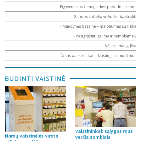
- Išgyvenusios žiemą, erkės pabudo alkanos
- Gimdos kaklelio vėžiui lemta išnykti
- Maudynės baseine – malonumas su rizika
- Pasigražinti galima ir nemokamai?
- Vėjaraupiai grįžta
- Ūmus pankreatitas – klastingas ir nuožmus
BUDINTI VAISTINĖ
Vaistininkai: sąlygos mus
Namų vaistinėlės virsta
verčia zombiais