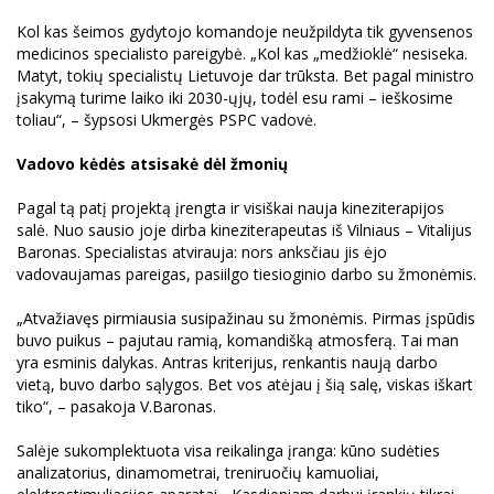
Kol kas šeimos gydytojo komandoje neužpildyta tik gyvensenos
medicinos specialisto pareigybė. „Kol kas „medžioklė“ nesiseka.
Matyt, tokių specialistų Lietuvoje dar trūksta. Bet pagal ministro
įsakymą turime laiko iki 2030-ųjų, todėl esu rami – ieškosime
toliau“, – šypsosi Ukmergės PSPC vadovė.
Vadovo kėdės atsisakė dėl žmonių
Pagal tą patį projektą įrengta ir visiškai nauja kineziterapijos
salė. Nuo sausio joje dirba kineziterapeutas iš Vilniaus – Vitalijus
Baronas. Specialistas atvirauja: nors anksčiau jis ėjo
vadovaujamas pareigas, pasiilgo tiesioginio darbo su žmonėmis.
„Atvažiavęs pirmiausia susipažinau su žmonėmis. Pirmas įspūdis
buvo puikus – pajutau ramią, komandišką atmosferą. Tai man
yra esminis dalykas. Antras kriterijus, renkantis naują darbo
vietą, buvo darbo sąlygos. Bet vos atėjau į šią salę, viskas iškart
tiko“, – pasakoja V.Baronas.
Salėje sukomplektuota visa reikalinga įranga: kūno sudėties
analizatorius, dinamometrai, treniruočių kamuoliai,