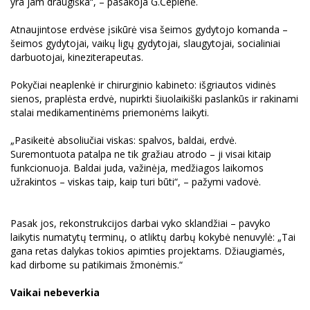
yra jam draugiška“, – pasakoja G.Čepienė.
Atnaujintose erdvėse įsikūrė visa šeimos gydytojo komanda –
šeimos gydytojai, vaikų ligų gydytojai, slaugytojai, socialiniai
darbuotojai, kineziterapeutas.
Pokyčiai neaplenkė ir chirurginio kabineto: išgriautos vidinės
sienos, praplėsta erdvė, nupirkti šiuolaikiški paslankūs ir rakinami
stalai medikamentinėms priemonėms laikyti.
„Pasikeitė absoliučiai viskas: spalvos, baldai, erdvė.
Suremontuota patalpa ne tik gražiau atrodo – ji visai kitaip
funkcionuoja. Baldai juda, važinėja, medžiagos laikomos
užrakintos – viskas taip, kaip turi būti“, – pažymi vadovė.
Pasak jos, rekonstrukcijos darbai vyko sklandžiai – pavyko
laikytis numatytų terminų, o atliktų darbų kokybė nenuvylė: „Tai
gana retas dalykas tokios apimties projektams. Džiaugiamės,
kad dirbome su patikimais žmonėmis.“
Vaikai nebeverkia