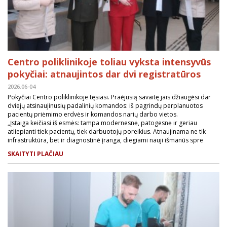
Centro poliklinikoje toliau vyksta intensyvūs
pokyčiai: atnaujintos dar dvi registratūros
2026.06-04
Pokyčiai Centro poliklinikoje tęsiasi. Praėjusią savaitę jais džiaugėsi dar
dviejų atsinaujinusių padalinių komandos: iš pagrindų perplanuotos
pacientų priėmimo erdvės ir komandos narių darbo vietos.
„Įstaiga keičiasi iš esmės: tampa modernesnė, patogesnė ir geriau
atliepianti tiek pacientų, tiek darbuotojų poreikius. Atnaujinama ne tik
infrastruktūra, bet ir diagnostinė įranga, diegiami nauji išmanūs spre
SKAITYTI PLAČIAU