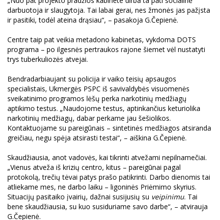
„Nuo pat projekto pradžios kabinete dirba ta pati socialinė
darbuotoja ir slaugytoja. Tai labai gerai, nes žmonės jas pažįsta
ir pasitiki, todėl ateina drąsiau“, – pasakoja G.Čepienė.
Centre taip pat veikia metadono kabinetas, vykdoma DOTS
programa – po ilgesnės pertraukos rajone šiemet vėl nustatyti
trys tuberkuliozės atvejai.
Bendradarbiaujant su policija ir vaiko teisių apsaugos
specialistais, Ukmergės PSPC iš savivaldybės visuomenės
sveikatinimo programos lėšų perka narkotinių medžiagų
aptikimo testus. „Naudojome testus, aptinkančius keturiolika
narkotinių medžiagų, dabar perkame jau šešiolikos.
Kontaktuojame su pareigūnais – sintetinės medžiagos atsiranda
greičiau, negu spėja atsirasti testai“, – aiškina G.Čepienė.
Skaudžiausia, anot vadovės, kai tikrinti atvežami nepilnamečiai.
„Vienus atveža iš krizių centro, kitus – pareigūnai pagal
protokolą, trečių tėvai patys prašo patikrinti. Darbo dienomis tai
atliekame mes, ne darbo laiku – ligoninės Priėmimo skyrius.
Situacijų pasitaiko įvairių, dažnai susijusių su
veipinimu
. Tai
bene skaudžiausia, su kuo susiduriame savo darbe“, – atvirauja
G.Čepienė.