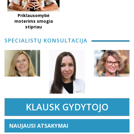
Priklausomybė
moterims smogia
stipriau
SPECIALISTŲ KONSULTACIJA
KLAUSK GYDYTOJO
NAUJAUSI ATSAKYMAI