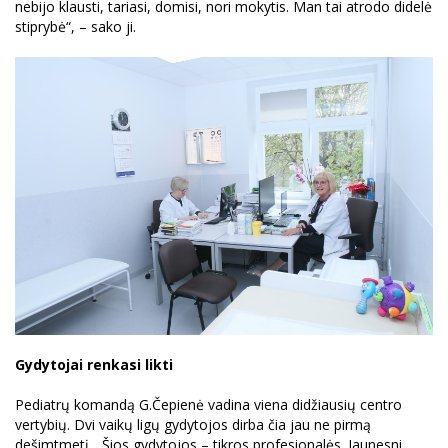
nebijo klausti, tariasi, domisi, nori mokytis. Man tai atrodo didelė
stiprybė“, – sako ji.
Gydytojai renkasi likti
Pediatrų komandą G.Čepienė vadina viena didžiausių centro
vertybių. Dvi vaikų ligų gydytojos dirba čia jau ne pirmą
dešimtmetį. „Šios gydytojos – tikros profesionalės. Jaunesni