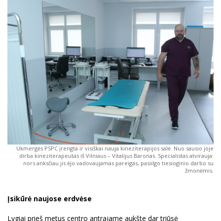
Ukmergės PSPC įrengta ir visiškai nauja kineziterapijos salė. Nuo sausio joje
dirba kineziterapeutas iš Vilniaus – Vitalijus Baronas. Specialistas atvirauja:
nors anksčiau jis ėjo vadovaujamas pareigas, pasiilgo tiesioginio darbo su
žmonėmis.
Įsikūrė naujose erdvėse
Lygiai prieš metus centro antrajame aukšte dar triūsė