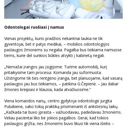
Odontologai ruošiasi į namus
Vienas projektų, kurio pradžios nekantriai laukia ne tik
gyventojai, bet ir patys medikai, – mobilios odontologijos
paslaugos žmonėms su negalia. Pagalba bus teikiama namuose
tiems, kurie dėl sunkios būklės atvykti į kabinetą negali.
„Nemažai įrangos jau įsigijome. Turime automobilį, kurį
pritaikysime tam procesui. Komanda jau suformuota.
Užstrigome tik ties rentgeno įranga, bet planuojame, kad vasarą
paslaugos jau bus teikiamos, – patikina G.Čepienė. – Jau dabar
žmonės kreipiasi ir klausia, kada atvažiuosime.“
Viena komandos narių, centro gydytoja odontologė Jurgita
Puluikienė, sako tokią praktiką prisimenanti iš ankstesnių laikų.
„Kažkada tai buvo įprasta – važiuodavau, padėdavau žmonėms.
Vėliau pacientai liko be jokios pagalbos. Gerai, kad tokios
paslaugos grįžta, nes žmonėms buvo likusi tik viena išeitis –