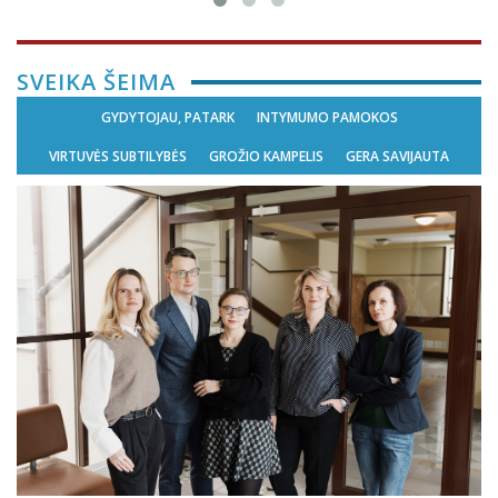
SVEIKA ŠEIMA
GYDYTOJAU, PATARK
INTYMUMO PAMOKOS
VIRTUVĖS SUBTILYBĖS
GROŽIO KAMPELIS
GERA SAVIJAUTA