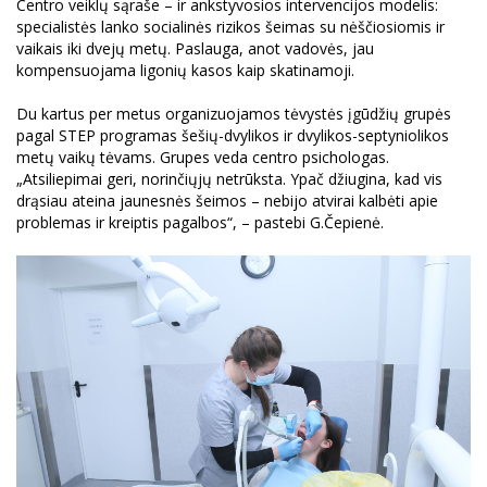
Centro veiklų sąraše – ir ankstyvosios intervencijos modelis:
specialistės lanko socialinės rizikos šeimas su nėščiosiomis ir
vaikais iki dvejų metų. Paslauga, anot vadovės, jau
kompensuojama ligonių kasos kaip skatinamoji.
Du kartus per metus organizuojamos tėvystės įgūdžių grupės
pagal STEP programas šešių-dvylikos ir dvylikos-septyniolikos
metų vaikų tėvams. Grupes veda centro psichologas.
„Atsiliepimai geri, norinčiųjų netrūksta. Ypač džiugina, kad vis
drąsiau ateina jaunesnės šeimos – nebijo atvirai kalbėti apie
problemas ir kreiptis pagalbos“, – pastebi G.Čepienė.