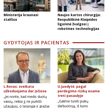
Ministerija kraunasi
Naujos kartos chirurgija:
stalčius
Respublikinė Klaipėdos
ligoninė žvalgosi į
robotines technologijas
GYDYTOJAS IR PACIENTAS
L.Rovas: sveikata
U.Juodytė: pagal
užkoduojama dar įsčiose
perdegimo riziką esame
treti pasaulyje
„Jei norite, kad medis duotų
„Galime turėti puikų
vaisių, reikia jį ne purkšti
darbuotoją, iš kurio
užaugusį, o teisingai ir gražiai