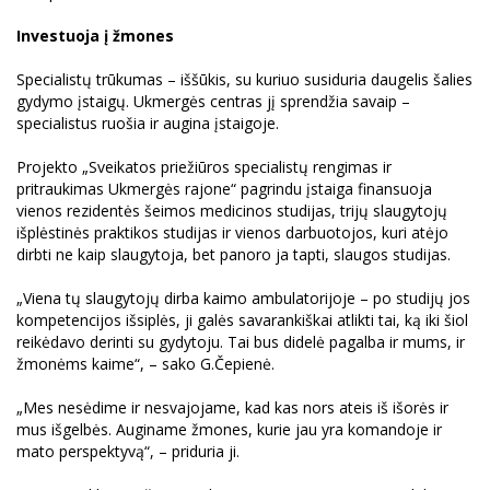
Investuoja į žmones
Specialistų trūkumas – iššūkis, su kuriuo susiduria daugelis šalies
gydymo įstaigų. Ukmergės centras jį sprendžia savaip –
specialistus ruošia ir augina įstaigoje.
Projekto „Sveikatos priežiūros specialistų rengimas ir
pritraukimas Ukmergės rajone“ pagrindu įstaiga finansuoja
vienos rezidentės šeimos medicinos studijas, trijų slaugytojų
išplėstinės praktikos studijas ir vienos darbuotojos, kuri atėjo
dirbti ne kaip slaugytoja, bet panoro ja tapti, slaugos studijas.
„Viena tų slaugytojų dirba kaimo ambulatorijoje – po studijų jos
kompetencijos išsiplės, ji galės savarankiškai atlikti tai, ką iki šiol
reikėdavo derinti su gydytoju. Tai bus didelė pagalba ir mums, ir
žmonėms kaime“, – sako G.Čepienė.
„Mes nesėdime ir nesvajojame, kad kas nors ateis iš išorės ir
mus išgelbės. Auginame žmones, kurie jau yra komandoje ir
mato perspektyvą“, – priduria ji.