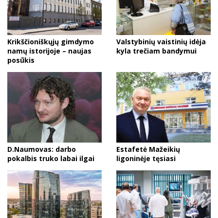
Krikščioniškųjų gimdymo
Valstybinių vaistinių idėja
namų istorijoje – naujas
kyla trečiam bandymui
posūkis
D.Naumovas: darbo
Estafetė Mažeikių
pokalbis truko labai ilgai
ligoninėje tęsiasi