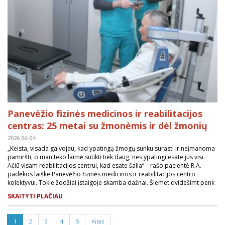
Panevėžio fizinės medicinos ir reabilitacijos
centras: 25 metai su žmonėmis ir dėl žmonių
2026.06-04
„Keista, visada galvojau, kad ypatingą žmogų sunku surasti ir neįmanoma
pamiršti, o man teko laimė sutikti tiek daug, nes ypatingi esate jūs visi.
Ačiū visam reabilitacijos centrui, kad esate šalia“ – rašo pacientė R.A.
padėkos laiške Panevėžio fizinės medicinos ir reabilitacijos centro
kolektyvui. Tokie žodžiai įstaigoje skamba dažnai. Šiemet dvidešimt penk
SKAITYTI PLAČIAU
1
2
3
4
5
Kitas