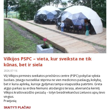
Vilkijos PSPC – vieta, kur sveiksta ne tik
kūnas, bet ir siela
2026.07-16
VšĮ Vilkijos pirminės sveikatos priežiūros centre (PSPC) pokyčiai vyksta
šuoliais. Įstaiga nuosekliai stiprina ne vien medicinos paslaugų kokybę,
bet ir kuria aplinką, kurioje gydymas tampa visapusiška patirtimi. Greta
atgijo parkas su erdvia Nemuno atodangos terasa, atveriančia kerintį
Vilkijos kraštovaizdžio peizažą – tolyn besidriekiančius Lietuvos upių tėvo
vingius.
Praėjusią
SKAITYTI PLAČIAU