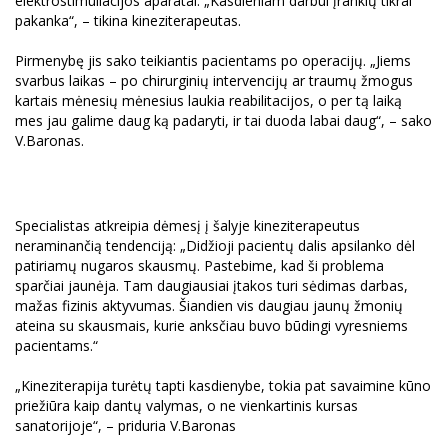
elektrostimuliacijos aparatai. „Kasdieniam darbui įrankių tikrai
pakanka“, – tikina kineziterapeutas.
Pirmenybę jis sako teikiantis pacientams po operacijų. „Jiems
svarbus laikas – po chirurginių intervencijų ar traumų žmogus
kartais mėnesių mėnesius laukia reabilitacijos, o per tą laiką
mes jau galime daug ką padaryti, ir tai duoda labai daug“, – sako
V.Baronas.
Specialistas atkreipia dėmesį į šalyje kineziterapeutus
neraminančią tendenciją: „Didžioji pacientų dalis apsilanko dėl
patiriamų nugaros skausmų. Pastebime, kad ši problema
sparčiai jaunėja. Tam daugiausiai įtakos turi sėdimas darbas,
mažas fizinis aktyvumas. Šiandien vis daugiau jaunų žmonių
ateina su skausmais, kurie anksčiau buvo būdingi vyresniems
pacientams.“
„Kineziterapija turėtų tapti kasdienybe, tokia pat savaimine kūno
priežiūra kaip dantų valymas, o ne vienkartinis kursas
sanatorijoje“, – priduria V.Baronas