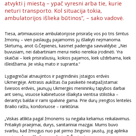
atvykti į miestą – ypač vyresni arba tie, kurie
neturi transporto. Kol situacija tokia,
ambulatorijos išlieka būtinos“, – sako vadovė.
Tiesa, artimiausiose ambulatorijose prisirašę vos po tris šimtus
žmonių – vien paslaugų pajamomis jų išlaikyti neįmanoma.
Skirtumą, anot G.Čepienės, kasmet padengia savivaldybė: „Nei
buvusiam, nei dabartiniam merui nieko nereikia įrodinėti. Yra
skaičiai – kiek prisirašiusių, kokios pajamos, kiek uždirbama, kiek
išleidžiama. Jie viską mato ir supranta.“
Lygiagrečiai atnaujintos ir pagrindinės įstaigos erdvės
Ukmergėje. Antrasis aukštas čia pasikeitė neatpažįstamai:
šviesios erdvės, jaunųjų Ukmergės menininkų tapybos darbai
ant sienų, visuose kabinetuose išlaikyta vientisa stilistika –
derantys baldai ir rami spalvinė gama. Prie durų įrengtos lentelės
Brailio raštu, koridoriuose – ranktūriai.
„Viskas atlikta pagal žmonėms su negalia keliamus reikalavimus.
Pritaikyti praėjimai, durys, sanitariniai mazgai. Mums buvo
svarbu, kad žmogus nuo pat pirmo žingsnio jaustų, jog aplinka