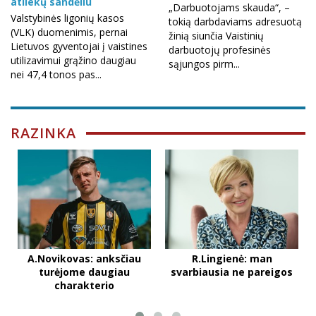
atliekų sandėliu
„Darbuotojams skauda“, –
Valstybinės ligonių kasos
tokią darbdaviams adresuotą
(VLK) duomenimis, pernai
žinią siunčia Vaistinių
Lietuvos gyventojai į vaistines
darbuotojų profesinės
utilizavimui grąžino daugiau
sąjungos pirm...
nei 47,4 tonos pas...
RAZINKA
A.Novikovas: anksčiau
R.Lingienė: man
“
turėjome daugiau
svarbiausia ne pareigos
charakterio