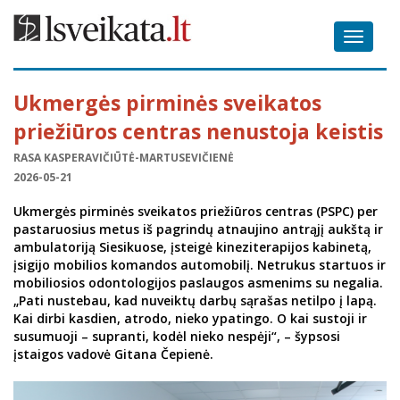
Toggle
navigat
Ukmergės pirminės sveikatos
priežiūros centras nenustoja keistis
RASA KASPERAVIČIŪTĖ-MARTUSEVIČIENĖ
2026-05-21
Ukmergės pirminės sveikatos priežiūros centras (PSPC) per
pastaruosius metus iš pagrindų atnaujino antrąjį aukštą ir
ambulatoriją Siesikuose, įsteigė kineziterapijos kabinetą,
įsigijo mobilios komandos automobilį. Netrukus startuos ir
mobiliosios odontologijos paslaugos asmenims su negalia.
„Pati nustebau, kad nuveiktų darbų sąrašas netilpo į lapą.
Kai dirbi kasdien, atrodo, nieko ypatingo. O kai sustoji ir
susumuoji – supranti, kodėl nieko nespėji“, – šypsosi
įstaigos vadovė Gitana Čepienė.