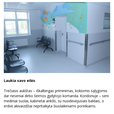
Laukia savo eilės
Trečiasis aukštas – iškalbingas priminimas, kokiomis sąlygomis
dar neseniai dirbo šeimos gydytojo komanda. Koridoriuje – seni
mediniai suolai, kabinetai ankšti, su nusidėvėjusiais baldais, o
erdvė akivaizdžiai nepritaikyta šiuolaikiniams poreikiams.