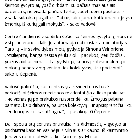
šeimos gydytojai, ypač dirbdami su pačiais mažiausiais
pacientais, ne visada jaučiasi tvirtai, todėl ateina pasitarti. Ir
visada sulaukia pagalbos. Tai neįkainojama, kai komandoje yra
žmonių, iš kurių gali mokytis“, – sako vadovė.
Centre šiandien iš viso dirba šešiolika šeimos gydytojų, nors ne
visi pilnu etatu – dalis jų aptarnauja nutolusias ambulatorijas.
Tarp jų – ir savivaldybės metų gydytoja Simona Vainorienė.
„Atsiliepimų banga nesibaigė iki šiol – padėkos, geri žodžiai,
gražūs apibūdinimai… Tai gydytoja, kurios profesionalumą ir
malonų bendravimą vertina tiek kolektyvas, tiek pacientai“, –
sako G.Čepienė.
Vadovė pabrėžia, kad centras yra rezidentūros bazė –
periodiškai šeimos medicinos rezidentai čia atlieka praktikas.
„Ne vienas jų po praktikos nusprendė likti. Žmogus pabūna,
pamato, kaip dirbame, pajunta kolektyvą – ir apsisprendžia likti.
Tendencijos kol kas džiugina“, – pasakoja G.Čepienė.
Dalį specialistų centras pritraukia ir iš didmiesčių – gydytojai
psichiatrai kasdien važinėja iš Vilniaus ar Kauno. Iš kaimyninio
Jonavos rajono atvyksta keli šeimos gydytojai.