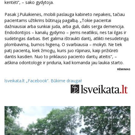
kentėti“, – sako gydytoja.
Pasak J.Puluikienės, mobili paslauga kabineto nepakeis, tačiau
pacientams užtikrins būtinąją pagalbą. „Tokie pacientai
dažniausiai arba sunkiai juda, arba guli, dalis serga demencija.
Endodontijos – kanalų gydymo – jiems neatliksi, nes tai ilgas ir
sudėtingas darbas. Bet galima ištraukti dantį, atlikti nesudėtingą
plombavimą, burnos higieną. O svarbiausia – mokyti. Ne tiek
patį pacientą, kiek žmogų, kuris juo rūpinasi, kaip prižiūrėti
dantis kasdien. Nuo to priklauso paciento dantų ateitis“, –
aiškina odontologė ir priduria, kad komanda jau laukia starto.
RĖMIMAS
lsveikata.lt
„Facebook“. Būkime draugai
!