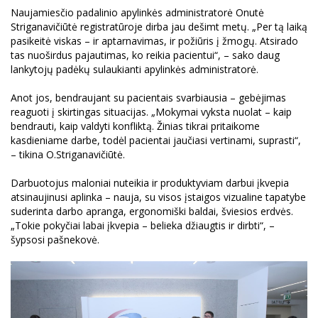
Naujamiesčio padalinio apylinkės administratorė Onutė
Striganavičiūtė registratūroje dirba jau dešimt metų. „Per tą laiką
pasikeitė viskas – ir aptarnavimas, ir požiūris į žmogų. Atsirado
tas nuoširdus pajautimas, ko reikia pacientui“, – sako daug
lankytojų padėkų sulaukianti apylinkės administratorė.
Anot jos, bendraujant su pacientais svarbiausia – gebėjimas
reaguoti į skirtingas situacijas. „Mokymai vyksta nuolat – kaip
bendrauti, kaip valdyti konfliktą. Žinias tikrai pritaikome
kasdieniame darbe, todėl pacientai jaučiasi vertinami, suprasti“,
– tikina O.Striganavičiūtė.
Darbuotojus maloniai nuteikia ir produktyviam darbui įkvepia
atsinaujinusi aplinka – nauja, su visos įstaigos vizualine tapatybe
suderinta darbo apranga, ergonomiški baldai, šviesios erdvės.
„Tokie pokyčiai labai įkvepia – belieka džiaugtis ir dirbti“, –
šypsosi pašnekovė.