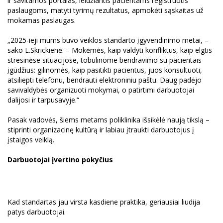
ir savitarnos portalas, leidžiantis pacientams registruotis
paslaugoms, matyti tyrimų rezultatus, apmokėti sąskaitas už
mokamas paslaugas.
„2025-ieji mums buvo veiklos standarto įgyvendinimo metai, –
sako L.Skrickienė. – Mokėmės, kaip valdyti konfliktus, kaip elgtis
stresinėse situacijose, tobulinome bendravimo su pacientais
įgūdžius: gilinomės, kaip pasitikti pacientus, juos konsultuoti,
atsiliepti telefonu, bendrauti elektroniniu paštu. Daug padėjo
savivaldybės organizuoti mokymai, o patirtimi darbuotojai
dalijosi ir tarpusavyje.“
Pasak vadovės, šiems metams poliklinika išsikėlė naują tikslą –
stiprinti organizacinę kultūrą ir labiau įtraukti darbuotojus į
įstaigos veiklą.
Darbuotojai įvertino pokyčius
Kad standartas jau virsta kasdiene praktika, geriausiai liudija
patys darbuotojai.