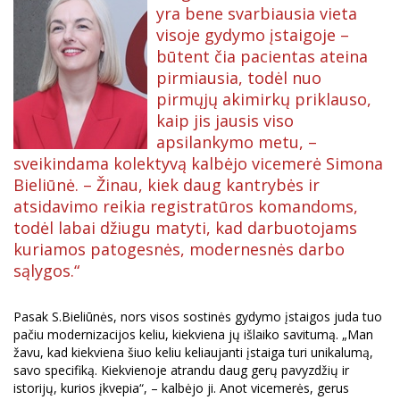
yra bene svarbiausia vieta
visoje gydymo įstaigoje –
būtent čia pacientas ateina
pirmiausia, todėl nuo
pirmųjų akimirkų priklauso,
kaip jis jausis viso
apsilankymo metu, –
sveikindama kolektyvą kalbėjo vicemerė Simona
Bieliūnė. – Žinau, kiek daug kantrybės ir
atsidavimo reikia registratūros komandoms,
todėl labai džiugu matyti, kad darbuotojams
kuriamos patogesnės, modernesnės darbo
sąlygos.“
Pasak S.Bieliūnės, nors visos sostinės gydymo įstaigos juda tuo
pačiu modernizacijos keliu, kiekviena jų išlaiko savitumą. „Man
žavu, kad kiekviena šiuo keliu keliaujanti įstaiga turi unikalumą,
savo specifiką. Kiekvienoje atrandu daug gerų pavyzdžių ir
istorijų, kurios įkvepia“, – kalbėjo ji. Anot vicemerės, gerus