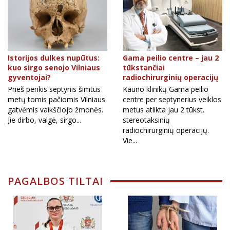
Istorijos dulkes nupūtus:
Gama peilio centre – jau 2
kuo sirgo senojo Vilniaus
tūkstančiai
gyventojai?
radiochirurginių operacijų
Prieš penkis septynis šimtus
Kauno klinikų Gama peilio
metų tomis pačiomis Vilniaus
centre per septynerius veiklos
gatvėmis vaikščiojo žmonės.
metus atlikta jau 2 tūkst.
Jie dirbo, valgė, sirgo...
stereotaksinių
radiochirurginių operacijų.
Vie...
PAGALBOS TILTAI