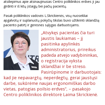
atsiliepimus apie atsinaujinusias Centro poliklinikos erdves ji jau
girdinti ir iš kitų įstaigų bei pačių pacientų.
Pasak poliklinikos vadovės L.Skrickienės, visų nuosekliai
apgalvotų ir suplanuotų pokyčių tikslas buvo užtikrinti sklandžią
paciento patirtį ir geresnes sąlygas darbuotojams.
„Atvykęs pacientas čia turi
jaustis laukiamas – jį
pasitinka apylinkės
administratorius, prireikus
padeda atvejo vadybininkas,
o registracija vyksta
sklandžiai ir be streso.
Pasirūpinome ir darbuotojais:
kad jie nepavargtų, neperdegtų, gerai jaustųsi
darbe, sukūrėme naujas ergonomiškas darbo
vietas, patogias poilsio erdves“, – pasakojo
Centro poliklinikos direktorė Laima Skrickienė.