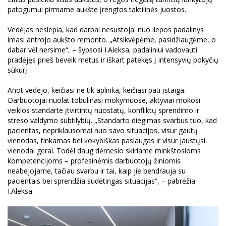
patogumui pirmame aukšte įrengtos taktilinės juostos.
Vedėjas neslepia, kad darbai nesustoja: nuo liepos padalinys
imasi antrojo aukšto remonto. „Atsikvėpėme, pasidžiaugėme, o
dabar vėl nersime“, – šypsosi I.Aleksa, padaliniui vadovauti
pradėjęs prieš beveik metus ir iškart patekęs į intensyvių pokyčių
sūkurį.
Anot vedėjo, keičiasi ne tik aplinka, keičiasi pati įstaiga.
Darbuotojai nuolat tobulinasi mokymuose, aktyviai mokosi
veiklos standarte įtvirtintų nuostatų, konfliktų sprendimo ir
streso valdymo subtilybių. „Standarto diegimas svarbus tuo, kad
pacientas, nepriklausomai nuo savo situacijos, visur gautų
vienodas, tinkamas bei kokybiškas paslaugas ir visur jaustųsi
vienodai gerai. Todėl daug dėmesio skiriame minkštosioms
kompetencijoms – profesinėmis darbuotojų žiniomis
neabejojame, tačiau svarbu ir tai, kaip jie bendrauja su
pacientais bei sprendžia sudėtingas situacijas“, – pabrėžia
I.Aleksa.