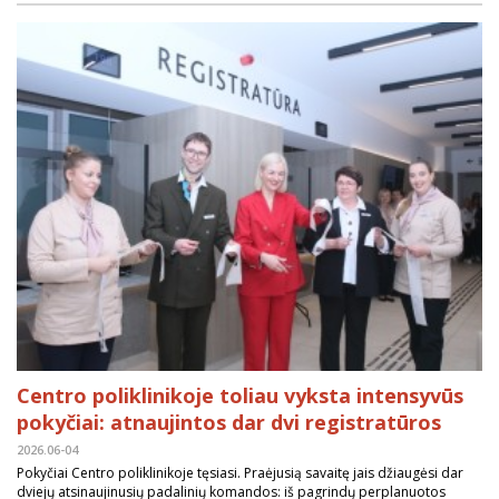
Centro poliklinikoje toliau vyksta intensyvūs
pokyčiai: atnaujintos dar dvi registratūros
2026.06-04
Pokyčiai Centro poliklinikoje tęsiasi. Praėjusią savaitę jais džiaugėsi dar
dviejų atsinaujinusių padalinių komandos: iš pagrindų perplanuotos