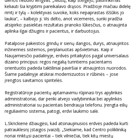
dienos nebuvo lengvas. „Mūsų, kaip steigėjo, pasirinkimas
keliauti šia kryptimi pareikalavo drąsos. Pradžioje mačiau didelę
rimtį ir tylą – kolektyvas suvokė, koks nepaprastas iššūkis jo
laukia“, – kalbėjo ji. Vis dėlto, anot vicemerės, sunki pradžia
atsipirko: pasiektas rezultatas pranoko lūkesčius, o atnaujinta
aplinka ilgai džiugins ir pacientus, ir darbuotojus.
Patalpose pakeistos grindų ir sienų dangos, durys, atnaujintos
inžinerinės sistemos, perplanuotas apšvietimas. Kaip ir
Naujamiesčio padalinyje, erdvės pritaikytos pagal universalaus
dizaino principus: regos negalią turintiems pacientams
orientuotis padeda taktiliniai paviršiai ir atnaujintos nuorodos.
Šiame padalinyje atskirai modernizuotos ir rūbinės – jose
įrengtos savitarnos spintelės.
Registratūroje pacientų aptarnavimu rūpinasi trys apylinkės
administratoriai, dar penki atvejo vadybininkai bei apylinkės
administratoriai su pacientais bendrauja telefonu. Įrengta eilių
reguliavimo sistema, patogi, erdvi laukimo salė.
L.Skrickienė džiaugėsi, kad atsinaujinusios erdvės padeda kurti
patrauklesnį įstaigos įvaizdį. „Siekiame, kad Centro polikliniką
noriai rinktųsi pacientai – tiek vilniečiai, tiek kitų miestų