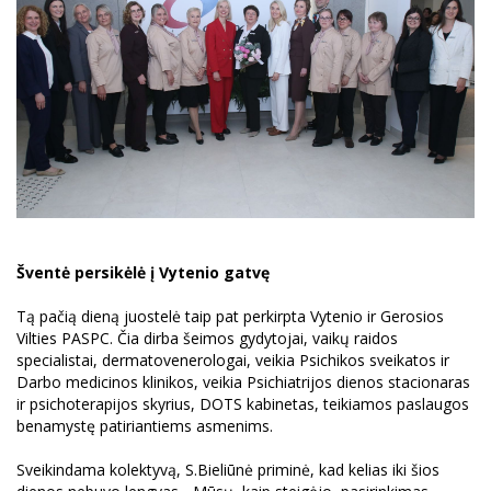
Šventė persikėlė į Vytenio gatvę
Tą pačią dieną juostelė taip pat perkirpta Vytenio ir Gerosios
Vilties PASPC. Čia dirba šeimos gydytojai, vaikų raidos
specialistai, dermatovenerologai, veikia Psichikos sveikatos ir
Darbo medicinos klinikos, veikia Psichiatrijos dienos stacionaras
ir psichoterapijos skyrius, DOTS kabinetas, teikiamos paslaugos
benamystę patiriantiems asmenims.
Sveikindama kolektyvą, S.Bieliūnė priminė, kad kelias iki šios