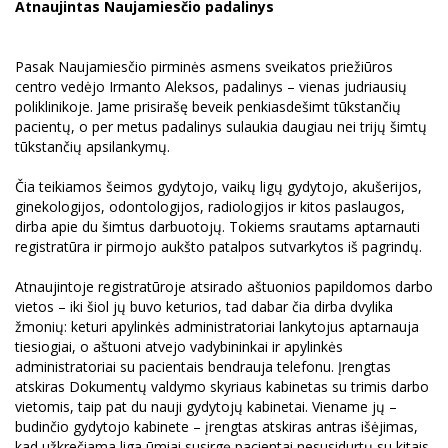
Atnaujintas Naujamiesčio padalinys
Pasak Naujamiesčio pirminės asmens sveikatos priežiūros
centro vedėjo Irmanto Aleksos, padalinys – vienas judriausių
poliklinikoje. Jame prisirašę beveik penkiasdešimt tūkstančių
pacientų, o per metus padalinys sulaukia daugiau nei trijų šimtų
tūkstančių apsilankymų.
Čia teikiamos šeimos gydytojo, vaikų ligų gydytojo, akušerijos,
ginekologijos, odontologijos, radiologijos ir kitos paslaugos,
dirba apie du šimtus darbuotojų. Tokiems srautams aptarnauti
registratūra ir pirmojo aukšto patalpos sutvarkytos iš pagrindų.
Atnaujintoje registratūroje atsirado aštuonios papildomos darbo
vietos – iki šiol jų buvo keturios, tad dabar čia dirba dvylika
žmonių: keturi apylinkės administratoriai lankytojus aptarnauja
tiesiogiai, o aštuoni atvejo vadybininkai ir apylinkės
administratoriai su pacientais bendrauja telefonu. Įrengtas
atskiras Dokumentų valdymo skyriaus kabinetas su trimis darbo
vietomis, taip pat du nauji gydytojų kabinetai. Viename jų –
budinčio gydytojo kabinete – įrengtas atskiras antras išėjimas,
kad užkrečiama liga ūmiai susirgę pacientai nesusidurtų su kitais