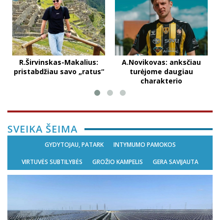
R.Širvinskas-Makalius:
A.Novikovas: anksčiau
pristabdžiau savo „ratus“
turėjome daugiau
charakterio
SVEIKA ŠEIMA
GYDYTOJAU, PATARK
INTYMUMO PAMOKOS
VIRTUVĖS SUBTILYBĖS
GROŽIO KAMPELIS
GERA SAVIJAUTA