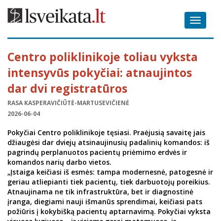
Toggle
navigat
Centro poliklinikoje toliau vyksta
intensyvūs pokyčiai: atnaujintos
dar dvi registratūros
RASA KASPERAVIČIŪTĖ-MARTUSEVIČIENĖ
2026-06-04
Pokyčiai Centro poliklinikoje tęsiasi. Praėjusią savaitę jais
džiaugėsi dar dviejų atsinaujinusių padalinių komandos: iš
pagrindų perplanuotos pacientų priėmimo erdvės ir
komandos narių darbo vietos.
„Įstaiga keičiasi iš esmės: tampa modernesnė, patogesnė ir
geriau atliepianti tiek pacientų, tiek darbuotojų poreikius.
Atnaujinama ne tik infrastruktūra, bet ir diagnostinė
įranga, diegiami nauji išmanūs sprendimai, keičiasi pats
požiūris į kokybišką pacientų aptarnavimą. Pokyčiai vyksta