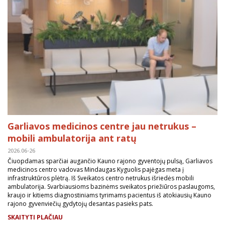
Garliavos medicinos centre jau netrukus –
mobili ambulatorija ant ratų
2026.06-26
Čiuopdamas sparčiai augančio Kauno rajono gyventojų pulsą, Garliavos
medicinos centro vadovas Mindaugas Kyguolis pajėgas meta į
infrastruktūros plėtrą. Iš Sveikatos centro netrukus išriedės mobili
ambulatorija. Svarbiausioms bazinėms sveikatos priežiūros paslaugoms,
kraujo ir kitiems diagnostiniams tyrimams pacientus iš atokiausių Kauno
rajono gyvenviečių gydytojų desantas pasieks pats.
SKAITYTI PLAČIAU