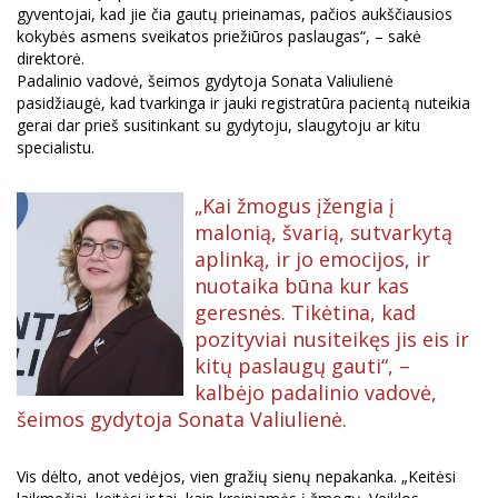
gyventojai, kad jie čia gautų prieinamas, pačios aukščiausios
kokybės asmens sveikatos priežiūros paslaugas“, – sakė
direktorė.
Padalinio vadovė, šeimos gydytoja Sonata Valiulienė
pasidžiaugė, kad tvarkinga ir jauki registratūra pacientą nuteikia
gerai dar prieš susitinkant su gydytoju, slaugytoju ar kitu
specialistu.
„Kai žmogus įžengia į
malonią, švarią, sutvarkytą
aplinką, ir jo emocijos, ir
nuotaika būna kur kas
geresnės. Tikėtina, kad
pozityviai nusiteikęs jis eis ir
kitų paslaugų gauti“, –
kalbėjo padalinio vadovė,
šeimos gydytoja Sonata Valiulienė.
Vis dėlto, anot vedėjos, vien gražių sienų nepakanka. „Keitėsi