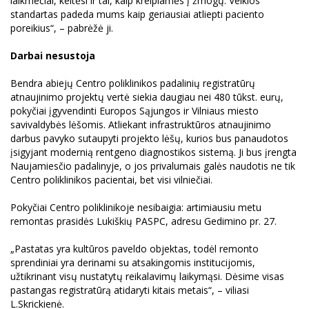
laikmečiai, keitėsi ir tai, kaip kreipiamės į žmogų. Veiklos
standartas padeda mums kaip geriausiai atliepti paciento
poreikius“, – pabrėžė ji.
Darbai nesustoja
Bendra abiejų Centro poliklinikos padalinių registratūrų
atnaujinimo projektų vertė siekia daugiau nei 480 tūkst. eurų,
pokyčiai įgyvendinti Europos Sąjungos ir Vilniaus miesto
savivaldybės lėšomis. Atliekant infrastruktūros atnaujinimo
darbus pavyko sutaupyti projekto lėšų, kurios bus panaudotos
įsigyjant modernią rentgeno diagnostikos sistemą. Ji bus įrengta
Naujamiesčio padalinyje, o jos privalumais galės naudotis ne tik
Centro poliklinikos pacientai, bet visi vilniečiai.
Pokyčiai Centro poliklinikoje nesibaigia: artimiausiu metu
remontas prasidės Lukiškių PASPC, adresu Gedimino pr. 27.
„Pastatas yra kultūros paveldo objektas, todėl remonto
sprendiniai yra derinami su atsakingomis institucijomis,
užtikrinant visų nustatytų reikalavimų laikymąsi. Dėsime visas
pastangas registratūrą atidaryti kitais metais“, – viliasi
L.Skrickienė.