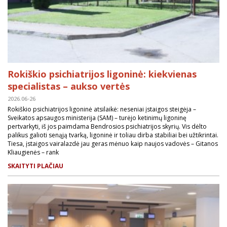
Rokiškio psichiatrijos ligoninė: kiekvienas
specialistas – aukso vertės
2026.06-26
Rokiškio psichiatrijos ligoninė atsilaikė: neseniai įstaigos steigėja –
Sveikatos apsaugos ministerija (SAM) – turėjo ketinimų ligoninę
pertvarkyti, iš jos paimdama Bendrosios psichiatrijos skyrių. Vis dėlto
palikus galioti senąją tvarką, ligoninė ir toliau dirba stabiliai bei užtikrintai.
Tiesa, įstaigos vairalazdė jau geras mėnuo kaip naujos vadovės – Gitanos
Kliaugienės – rank
SKAITYTI PLAČIAU