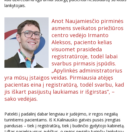
lankytojais.
Anot Naujamiesčio pirminės
asmens sveikatos priežiūros
centro vedėjo Irmanto
Aleksos, paciento kelias
visuomet prasideda
registratūroje, todėl labai
svarbus pirmasis įspūdis.
„Apylinkės administratorius
yra mūsų įstaigos veidas. Pirmiausia atėjęs
pacientas eina į registratūrą, todėl svarbu, kad
jis iškart pasijustų laukiamas ir išgirstas“, –
sako vedėjas.
Patekti į padalinį dabar lengviau ir judėjimo, ir regos negalią
turintiems pacientams. Iš K.Kalinausko gatvės pusės įrengtas
pandusas – tiek į registratūrą, tiek į budinčio gydytojo kabinetą.
Liftas pasiekia visus aukštus, o regos negalią turinčių lankytojų