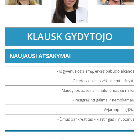
KLAUSK GYDYTOJO
NAUJAUSI ATSAKYMAI
- Išgyvenusios žiemą, erkės pabudo alkanos
- Gimdos kaklelio vėžiui lemta išnykti
- Maudynės baseine – malonumas su rizika
- Pasigražinti galima ir nemokamai?
- Vėjaraupiai grįžta
- Ūmus pankreatitas – klastingas ir nuožmus