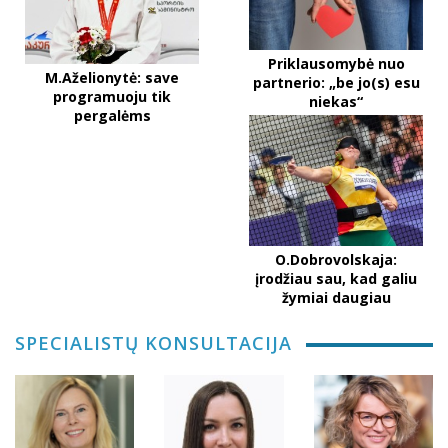
Priklausomybė nuo
M.Aželionytė: save
partnerio: „be jo(s) esu
programuoju tik
niekas“
pergalėms
O.Dobrovolskaja:
įrodžiau sau, kad galiu
žymiai daugiau
SPECIALISTŲ KONSULTACIJA