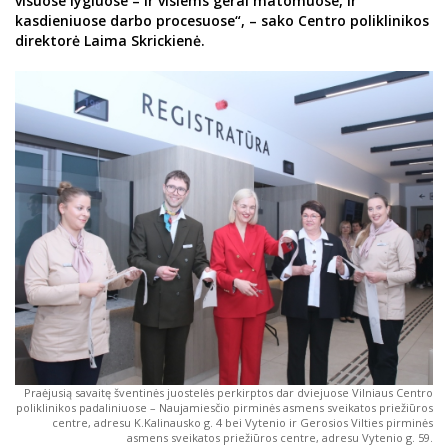
visuose lygiuose – ir visiems gerai matomuose, ir
kasdieniuose darbo procesuose“, – sako Centro poliklinikos
direktorė Laima Skrickienė.
Praėjusią savaitę šventinės juostelės perkirptos dar dviejuose Vilniaus Centro
poliklinikos padaliniuose – Naujamiesčio pirminės asmens sveikatos priežiūros
centre, adresu K.Kalinausko g. 4 bei Vytenio ir Gerosios Vilties pirminės
asmens sveikatos priežiūros centre, adresu Vytenio g. 59.