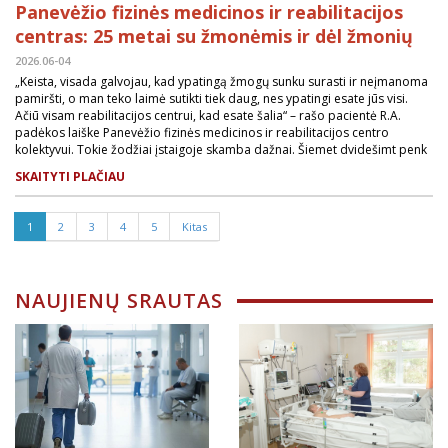
Panevėžio fizinės medicinos ir reabilitacijos
centras: 25 metai su žmonėmis ir dėl žmonių
2026.06-04
„Keista, visada galvojau, kad ypatingą žmogų sunku surasti ir neįmanoma
pamiršti, o man teko laimė sutikti tiek daug, nes ypatingi esate jūs visi.
Ačiū visam reabilitacijos centrui, kad esate šalia“ – rašo pacientė R.A.
padėkos laiške Panevėžio fizinės medicinos ir reabilitacijos centro
kolektyvui. Tokie žodžiai įstaigoje skamba dažnai. Šiemet dvidešimt penk
SKAITYTI PLAČIAU
1
2
3
4
5
Kitas
NAUJIENŲ SRAUTAS