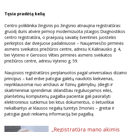
Tęsia pradėtą kelią
Centro poliklinika žingsnis po žingsnio atnaujina registratūras:
gruodį duris atvėrė pirmoji modernizuota įstaigos Diagnostikos
centro registratūra, o praėjusią savaitę šventinės juostelės
perkirptos dar dviejuose padaliniuose – Naujamiesčio pirminės
asmens sveikatos priežiūros centre, adresu K.Kalinausko g. 4,
bei Vytenio ir Gerosios Vilties pirminės asmens sveikatos
priežiūros centre, adresu Vytenio g. 59.
Naujosios registratūros perplanuotos pagal universalaus dizaino
principus – kad erdve patogiai galėtų naudotis kiekvienas,
nepriklausomai nuo amžiaus ar fizinių galimybių. Įdiegti ir
skaitmeniniai sprendimai: sklandžiau reguliuojamos eilės,
planšetinių kompiuterių pagalba pacientai gali pasirašyti
elektroninius sutikimus bei kitus dokumentus, o lietuviškai
nekalbantys ar klausos negalią turintys žmonės – greitai ir
patogiai gauti reikiamą informaciją bei pagalbą.
„Registratūra mano akimis