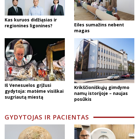
Kas kuruos didžiąsias ir
Eiles sumažins nebent
regionines ligonines?
magas
Iš Venesuelos grįžusi
Krikščioniškųjų gimdymo
gydytoja: matėme visiškai
namų istorijoje – naujas
sugriautą miestą
posūkis
GYDYTOJAS IR PACIENTAS