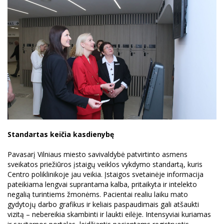
Standartas keičia kasdienybę
Pavasarį Vilniaus miesto savivaldybė patvirtinto asmens
sveikatos priežiūros įstaigų veiklos vykdymo standartą, kuris
Centro poliklinikoje jau veikia. Įstaigos svetainėje informacija
pateikiama lengvai suprantama kalba, pritaikyta ir intelekto
negalią turintiems žmonėms. Pacientai realiu laiku mato
gydytojų darbo grafikus ir keliais paspaudimais gali atšaukti
vizitą – nebereikia skambinti ir laukti eilėje. Intensyviai kuriamas