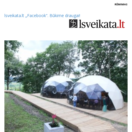
RĖMIMAS
lsveikata.lt
„Facebook“. Būkime draugai
!