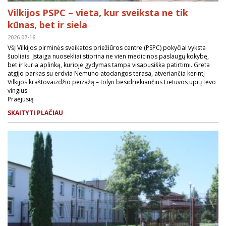
Vilkijos PSPC – vieta, kur sveiksta ne tik
kūnas, bet ir siela
2026.07-16
VšĮ Vilkijos pirminės sveikatos priežiūros centre (PSPC) pokyčiai vyksta
šuoliais. Įstaiga nuosekliai stiprina ne vien medicinos paslaugų kokybę,
bet ir kuria aplinką, kurioje gydymas tampa visapusiška patirtimi. Greta
atgijo parkas su erdvia Nemuno atodangos terasa, atveriančia kerintį
Vilkijos kraštovaizdžio peizažą – tolyn besidriekiančius Lietuvos upių tėvo
vingius.
Praėjusią
SKAITYTI PLAČIAU