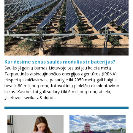
Kur dėsime senus saulės modulius ir baterijas?
Saulės jėgainių bumas Lietuvoje tęsiasi jau keletą metų.
Tarptautinės atsinaujinančios energijos agentūros (IRENA)
ekspertų skaičiavimais, pasaulyje iki 2050 metų gali baigtis
beveik 80 milijonų tonų fotovoltinių plokščių eksploatavimo
laikas. Kasmet tai gali sudaryti iki 6 milijonų tonų atliekų.
„Lietuvos sveikata&ldquo...