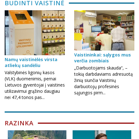
BUDINTI VAISTINĖ
Vaistininkai: sąlygos mus
Namų vaistinėlės virsta
verčia zombiais
atliekų sandėliu
„Darbuotojams skauda“, –
Valstybinės ligonių kasos
tokią darbdaviams adresuotą
(VLK) duomenimis, pernai
žinią siunčia Vaistinių
Lietuvos gyventojai į vaistines
darbuotojų profesinės
utilizavimui grąžino daugiau
sąjungos pirm...
nei 47,4 tonos pas...
RAZINKA