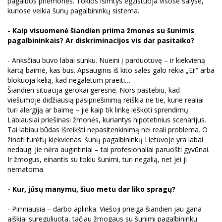
pagalbos priemonės. Tokios išimtys egzistuoja visose šalyse,
kuriose veikia šunų pagalbininkų sistema.
- Kaip visuomenė šiandien priima žmones su šunimis
pagalbininkais? Ar diskriminacijos vis dar pasitaiko?
- Anksčiau buvo labai sunku. Nueini į parduotuvę – ir kiekvieną
kartą baimė, kas bus. Apsauginis iš kito salės galo rėkia „Ei!“ arba
blokuoja kelią, kad negalėtum praeiti…
Šiandien situacija gerokai geresnė. Nors pastebiu, kad
viešumoje didžiausią pasipriešinimą reiškia ne tie, kurie realiai
turi alergiją ar baimę – jie kaip tik linkę ieškoti sprendimų.
Labiausiai priešinasi žmonės, kuriantys hipotetinius scenarijus.
Tai labiau būdas išreikšti nepasitenkinimą nei reali problema. O
žinoti turėtų kiekvienas: šunų pagalbininkų Lietuvoje yra labai
nedaug. Jie nėra augintiniai – tai profesionaliai paruošti gyvūnai.
Ir žmogus, einantis su tokiu šunimi, turi negalią, net jei ji
nematoma.
- Kur, jūsų manymu, šiuo metu dar liko spragų?
- Pirmiausia – darbo aplinka. Viešoji prieiga šiandien jau gana
aiškiai sureguliuota, tačiau žmogaus su šunimi pagalbininku