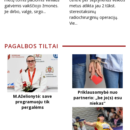
gatvėmis vaikščiojo žmonės.
metus atlikta jau 2 tūkst.
Jie dirbo, valgė, sirgo...
stereotaksinių
radiochirurginių operacijų.
Vie...
PAGALBOS TILTAI
Priklausomybė nuo
M.Aželionytė: save
partnerio: „be jo(s) esu
programuoju tik
niekas“
pergalėms