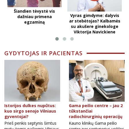
Šiandien tėvystė vis
Vyras gimdyme: dalyvis
dažniau primena
ar stebėtojas? Kalbamės
egzaminą
su akušere ginekologe
Viktorija Navickiene
GYDYTOJAS IR PACIENTAS
Istorijos dulkes nupūtus:
Gama peilio centre – jau 2
kuo sirgo senojo Vilniaus
tūkstančiai
gyventojai?
radiochirurginių operacijų
Prieš penkis septynis šimtus
Kauno klinikų Gama peilio
metų tomis pačiomis Vilniaus
centre per septynerius veiklos