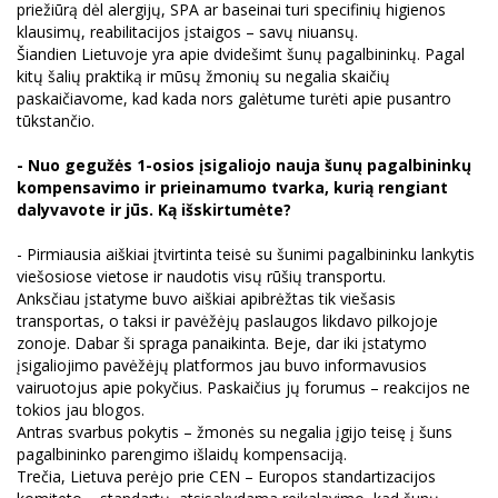
priežiūrą dėl alergijų, SPA ar baseinai turi specifinių higienos
klausimų, reabilitacijos įstaigos – savų niuansų.
Šiandien Lietuvoje yra apie dvidešimt šunų pagalbininkų. Pagal
kitų šalių praktiką ir mūsų žmonių su negalia skaičių
paskaičiavome, kad kada nors galėtume turėti apie pusantro
tūkstančio.
- Nuo gegužės 1-osios įsigaliojo nauja šunų pagalbininkų
kompensavimo ir prieinamumo tvarka, kurią rengiant
dalyvavote ir jūs. Ką išskirtumėte?
- Pirmiausia aiškiai įtvirtinta teisė su šunimi pagalbininku lankytis
viešosiose vietose ir naudotis visų rūšių transportu.
Anksčiau įstatyme buvo aiškiai apibrėžtas tik viešasis
transportas, o taksi ir pavėžėjų paslaugos likdavo pilkojoje
zonoje. Dabar ši spraga panaikinta. Beje, dar iki įstatymo
įsigaliojimo pavėžėjų platformos jau buvo informavusios
vairuotojus apie pokyčius. Paskaičius jų forumus – reakcijos ne
tokios jau blogos.
Antras svarbus pokytis – žmonės su negalia įgijo teisę į šuns
pagalbininko parengimo išlaidų kompensaciją.
Trečia, Lietuva perėjo prie CEN – Europos standartizacijos