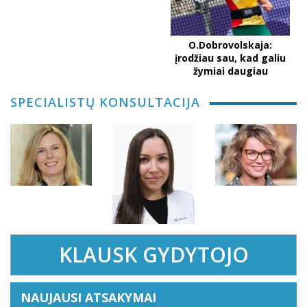
O.Dobrovolskaja:
įrodžiau sau, kad galiu
žymiai daugiau
SPECIALISTŲ KONSULTACIJA
KLAUSK GYDYTOJO
NAUJAUSI ATSAKYMAI