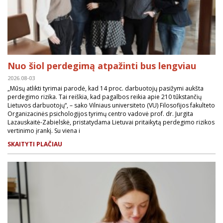
Nuo šiol perdegimą atpažinti bus lengviau
2026.08-03
„Mūsų atlikti tyrimai parodė, kad 14 proc. darbuotojų pasižymi aukšta
perdegimo rizika. Tai reiškia, kad pagalbos reikia apie 210 tūkstančių
Lietuvos darbuotojų“, – sako Vilniaus universiteto (VU) Filosofijos fakulteto
Organizacinės psichologijos tyrimų centro vadovė prof. dr. Jurgita
Lazauskaitė-Zabielskė, pristatydama Lietuvai pritaikytą perdegimo rizikos
vertinimo įrankį. Su viena i
SKAITYTI PLAČIAU