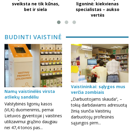
sveiksta ne tik kūnas,
ligoninė: kiekvienas
bet ir siela
specialistas – aukso
vertės
BUDINTI VAISTINĖ
Vaistininkai: sąlygos mus
Namų vaistinėlės virsta
verčia zombiais
atliekų sandėliu
„Darbuotojams skauda“, –
Valstybinės ligonių kasos
tokią darbdaviams adresuotą
(VLK) duomenimis, pernai
žinią siunčia Vaistinių
Lietuvos gyventojai į vaistines
darbuotojų profesinės
utilizavimui grąžino daugiau
sąjungos pirm...
nei 47,4 tonos pas...