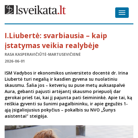
Toggle
navigat
I.Liubertė: svarbiausia – kaip
įstatymas veikia realybėje
RASA KASPERAVIČIŪTĖ-MARTUSEVIČIENĖ
2026-06-01
ISM Vadybos ir ekonomikos universiteto docentė dr. Irina
Liubertė turi negalią ir kasdien gyvena su nuolatiniu
skausmu. Šalia jos – ketverių su puse metų auksaspalvė
Aura, gebanti pajusti artėjantį skausmo priepuolį dar
gerokai prieš tai, kai jį pajunta pati šeimininkė. Apie tai, ką
reiškia gyventi su šunimi pagalbininku, ir apie gegužės 1-
ąją įsigaliojusius pokyčius – pokalbis su NVO „Šunys
asistentai“ steigėja.