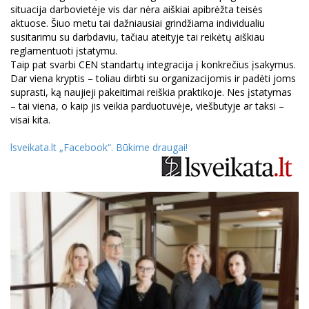
situacija darbovietėje vis dar nėra aiškiai apibrėžta teisės
aktuose. Šiuo metu tai dažniausiai grindžiama individualiu
susitarimu su darbdaviu, tačiau ateityje tai reikėtų aiškiau
reglamentuoti įstatymu.
Taip pat svarbi CEN standartų integracija į konkrečius įsakymus.
Dar viena kryptis – toliau dirbti su organizacijomis ir padėti joms
suprasti, ką naujieji pakeitimai reiškia praktikoje. Nes įstatymas
– tai viena, o kaip jis veikia parduotuvėje, viešbutyje ar taksi –
visai kita.
lsveikata.lt
„Facebook“. Būkime draugai
!