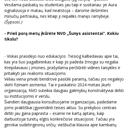
Vesdama paskaitą su studentais jau taip ir susitariau: jei Aura
signalizuoja ir matau, kad neatstoja – darome dešimties
minučių pertrauką, nes kitaip ji nepaliks manęs ramybėje.
(Šypsosi.)
- Prieš porą metų įkūrėte NVO „Šunys asistentai“. Kokiu
tikslu?
- Viskas prasidėjo nuo edukacijos. Tiesiog kalbėdavau apie tai,
kas yra šuo pagalbininkas ir kaip jis padeda žmogui su negalia.
Kreipdavausi į įmones, prašydama peržiūrėti vidines taisykles ir
pritaikyti jas realioms situacijoms.
Vėliau viena privati bendrovė pasiūlė paramą, tačiau jos negalėjo
skirti fiziniam asmeniui. Tai ir paskatino 2024 metais įkurti
organizaciją. NVO suteikia daugiau galimybių konstruktyviai dirbti
su institucijomis ir verslu.
Šiandien daugiausia konsultuojame organizacijas, padedame
joms praktiškai įgyvendinti teisės aktus. Su prekybos centrais
dirbti jau gana paprasta – esame ne kartą aptarę, kaip
darbuotojai turėtų elgtis konkrečiose situacijose. Tačiau yra
gerokai sudėtingesnių sričių: viešbučiai klausia apie kambarių