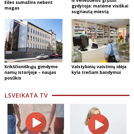
Iš Venesuelos grįžusi
Eiles sumažins nebent
gydytoja: matėme visiškai
magas
sugriautą miestą
Krikščioniškųjų gimdymo
Valstybinių vaistinių idėja
namų istorijoje – naujas
kyla trečiam bandymui
posūkis
LSVEIKATA TV