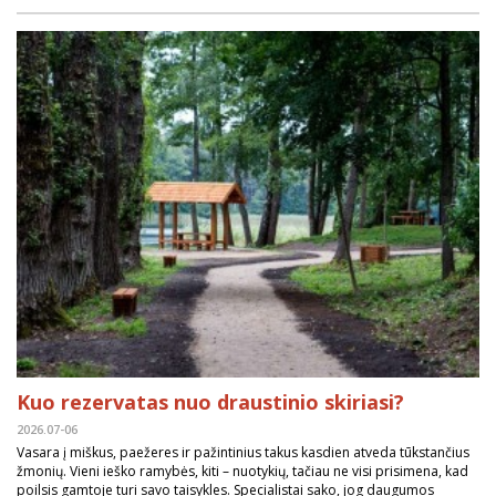
Kuo rezervatas nuo draustinio skiriasi?
2026.07-06
Vasara į miškus, paežeres ir pažintinius takus kasdien atveda tūkstančius
žmonių. Vieni ieško ramybės, kiti – nuotykių, tačiau ne visi prisimena, kad
poilsis gamtoje turi savo taisykles. Specialistai sako, jog daugumos