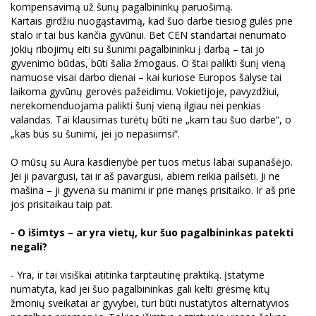
kompensavimą už šunų pagalbininkų paruošimą.
Kartais girdžiu nuogąstavimą, kad šuo darbe tiesiog gulės prie
stalo ir tai bus kančia gyvūnui. Bet CEN standartai nenumato
jokių ribojimų eiti su šunimi pagalbininku į darbą – tai jo
gyvenimo būdas, būti šalia žmogaus. O štai palikti šunį vieną
namuose visai darbo dienai – kai kuriose Europos šalyse tai
laikoma gyvūnų gerovės pažeidimu. Vokietijoje, pavyzdžiui,
nerekomenduojama palikti šunį vieną ilgiau nei penkias
valandas. Tai klausimas turėtų būti ne „kam tau šuo darbe“, o
„kas bus su šunimi, jei jo nepasiimsi“.
O mūsų su Aura kasdienybė per tuos metus labai supanašėjo.
Jei ji pavargusi, tai ir aš pavargusi, abiem reikia pailsėti. Ji ne
mašina – ji gyvena su manimi ir prie manęs prisitaiko. Ir aš prie
jos prisitaikau taip pat.
- O išimtys – ar yra vietų, kur šuo pagalbininkas patekti
negali?
- Yra, ir tai visiškai atitinka tarptautinę praktiką. Įstatyme
numatyta, kad jei šuo pagalbininkas gali kelti grėsmę kitų
žmonių sveikatai ar gyvybei, turi būti nustatytos alternatyvios