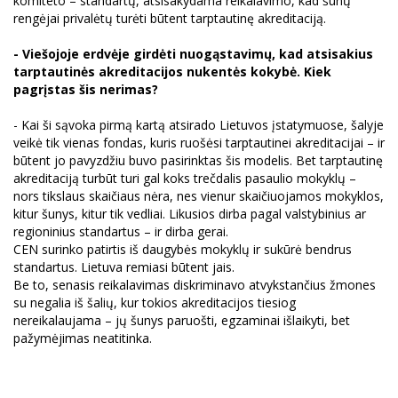
komiteto – standartų, atsisakydama reikalavimo, kad šunų
rengėjai privalėtų turėti būtent tarptautinę akreditaciją.
- Viešojoje erdvėje girdėti nuogąstavimų, kad atsisakius
tarptautinės akreditacijos nukentės kokybė. Kiek
pagrįstas šis nerimas?
- Kai ši sąvoka pirmą kartą atsirado Lietuvos įstatymuose, šalyje
veikė tik vienas fondas, kuris ruošėsi tarptautinei akreditacijai – ir
būtent jo pavyzdžiu buvo pasirinktas šis modelis. Bet tarptautinę
akreditaciją turbūt turi gal koks trečdalis pasaulio mokyklų –
nors tikslaus skaičiaus nėra, nes vienur skaičiuojamos mokyklos,
kitur šunys, kitur tik vedliai. Likusios dirba pagal valstybinius ar
regioninius standartus – ir dirba gerai.
CEN surinko patirtis iš daugybės mokyklų ir sukūrė bendrus
standartus. Lietuva remiasi būtent jais.
Be to, senasis reikalavimas diskriminavo atvykstančius žmones
su negalia iš šalių, kur tokios akreditacijos tiesiog
nereikalaujama – jų šunys paruošti, egzaminai išlaikyti, bet
pažymėjimas neatitinka.