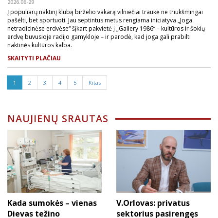
2026.06-29
Į populiarų naktinį klubą birželio vakarą vilniečiai traukė ne triukšmingai
pašėlti, bet sportuoti. Jau septintus metus rengiama iniciatyva „Joga
netradicinėse erdvėse“ šįkart pakvietė į „Gallery 1986“ – kultūros ir šokių
erdvę buvusioje radijo gamykloje – ir parodė, kad joga gali prabilti
naktinės kultūros kalba.
SKAITYTI PLAČIAU
1
2
3
4
5
Kitas
NAUJIENŲ SRAUTAS
Kada sumokės – vienas
V.Orlovas: privatus
Dievas težino
sektorius pasirengęs