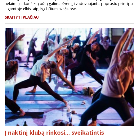
nelaimių ir konfliktų būtų galima išvengti vadovaujantis paprastu principu
– gamtoje elkis taip, lyg būtum svečiuose.
SKAITYTI PLAČIAU
Į naktinį klubą rinkosi… sveikatintis