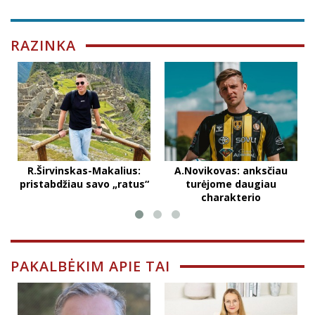
RAZINKA
R.Širvinskas-Makalius:
A.Novikovas: anksčiau
pristabdžiau savo „ratus“
turėjome daugiau
charakterio
PAKALBĖKIM APIE TAI