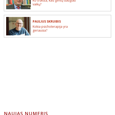
Ko trūksta, kad gimtų daugiau
vaikų?
PAULIUS SKRUIBIS
Kokia psichoterapija yra
geriausia?
NAUJAS NUMERIS