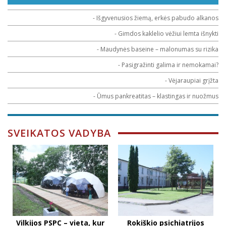
- Išgyvenusios žiemą, erkės pabudo alkanos
- Gimdos kaklelio vėžiui lemta išnykti
- Maudynės baseine – malonumas su rizika
- Pasigražinti galima ir nemokamai?
- Vėjaraupiai grįžta
- Ūmus pankreatitas – klastingas ir nuožmus
SVEIKATOS VADYBA
Vilkijos PSPC – vieta, kur
Rokiškio psichiatrijos