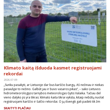
Klimato kaitą išduoda kasmet registruojami
rekordai
2026.07-09
„Sunku pasakyti, ar Lietuvoje dar bus karščio bangų. Aš nežinau ir niekas
pasaulyje to nežino. Galbūt jau ir buvo vasaros pikas“, – sako Lietuvos
hidrometeorologijos tarnybos meteorologas Gytis Valaika. Tačiau dėl
vieno dalyko jis yra tikras: klimato kaita tikrai vyksta, kitaip nebūtų nuolat
registruojami karščio ir šalčio rekordai. O jų išvengti gali padėti tik žm
SKAITYTI PLAČIAU