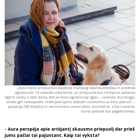
„Aura mano priepuolius atpažįsta maždaug valandą anksčiau ir pradeda
signalizuoti. Ta valanda viską keičia: jei priepuolis bus nestiprus, pakanka
išgerti vaistų ir tęsti dieną. Bet jei Aura signalizuoja ilgiau – vadinasi, bus blogai,
vaistai gali nebepadėti, todėl pasirūpinu atšaukti susitikimus ar kitus planus“, –
pasakoja ISM Vadybos ir ekonomikos universiteto docentė dr. Irina Liubertė,
kuriai padeda šuo pagalbininkas.
- Aura perspėja apie artėjantį skausmo priepuolį dar prieš
jums pačiai tai pajuntant. Kaip tai vyksta?