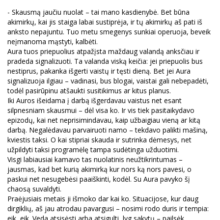
- Skausmą jaučiu nuolat – tai mano kasdienybė. Bet būna
akimirkų, kai jis staiga labai sustiprėja, ir tų akimirkų aš pati iš
anksto nepajuntu. Tuo metu smegenys sunkiai operuoja, beveik
neįmanoma mąstyti, kalbėti.
Aura tuos priepuolius atpažįsta maždaug valandą anksčiau ir
pradeda signalizuoti. Ta valanda viską keičia: jei priepuolis bus
nestiprus, pakanka išgerti vaistų ir tęsti dieną. Bet jei Aura
signalizuoja ilgiau – vadinasi, bus blogai, vaistai gali nebepadėti,
todėl pasirūpinu atšaukti susitikimus ar kitus planus.
Iki Auros išeidama į darbą išgerdavau vaistus net esant
silpnesniam skausmui – dėl visa ko. Ir vis tiek pasitaikydavo
epizodų, kai net neprisimindavau, kaip užbaigiau vieną ar kitą
darbą. Negalėdavau parvairuoti namo – tekdavo palikti mašiną,
kviestis taksi. O kai stipriai skauda ir sutrinka dėmesys, net
užpildyti taksi programėlę tampa sudėtinga užduotimi.
Visgi labiausiai kamavo tas nuolatinis neužtikrintumas –
jausmas, kad bet kurią akimirką kur nors ką nors pavesi, o
paskui net nesugebėsi paaiškinti, kodėl. Su Aura pavyko šį
chaosą suvaldyti.
Praėjusiais metais ji išmoko dar kai ko. Situacijose, kur daug
dirgiklių, aš jau atrodau pavargusi – nosimi rodo duris ir tempia:
eik, eik. Veda atsisėsti arba atsigulti, lyg sakytų – pailsėk.