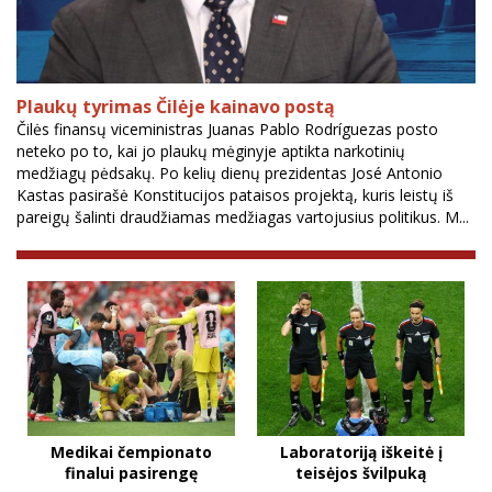
Plaukų tyrimas Čilėje kainavo postą
Čilės finansų viceministras Juanas Pablo Rodríguezas posto
neteko po to, kai jo plaukų mėginyje aptikta narkotinių
medžiagų pėdsakų. Po kelių dienų prezidentas José Antonio
Kastas pasirašė Konstitucijos pataisos projektą, kuris leistų iš
pareigų šalinti draudžiamas medžiagas vartojusius politikus. M...
Medikai čempionato
Laboratoriją iškeitė į
finalui pasirengę
teisėjos švilpuką