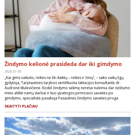
Žindymo kelionė prasideda dar iki gimdymo
2026.07-30
„Kai gims vaikutis, reikės ne tik daiktų – reikės ir žinių“, – sako vaikų ligų
gydytoja, Tarptautinės tarybos sertifikuota laktacijos konsultantė dr.
Audronė Mulevičienė. Kodėl žindymo sėkmę neretai nulemia dar nėštumo
metu atlikti namų darbai ir kuo ypatingos pirmosios savaitės po
gimdymo, specialistė pasakoja Pasaulinės žindymo savaitės proga.
SKAITYTI PLAČIAU