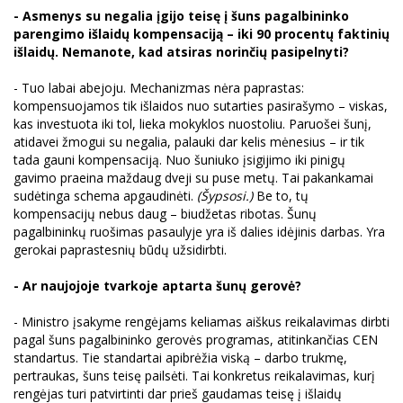
- Asmenys su negalia įgijo teisę į šuns pagalbininko
parengimo išlaidų kompensaciją – iki 90 procentų faktinių
išlaidų. Nemanote, kad atsiras norinčių pasipelnyti?
- Tuo labai abejoju. Mechanizmas nėra paprastas:
kompensuojamos tik išlaidos nuo sutarties pasirašymo – viskas,
kas investuota iki tol, lieka mokyklos nuostoliu. Paruošei šunį,
atidavei žmogui su negalia, palauki dar kelis mėnesius – ir tik
tada gauni kompensaciją. Nuo šuniuko įsigijimo iki pinigų
gavimo praeina maždaug dveji su puse metų. Tai pakankamai
sudėtinga schema apgaudinėti.
(Šypsosi.)
Be to, tų
kompensacijų nebus daug – biudžetas ribotas. Šunų
pagalbininkų ruošimas pasaulyje yra iš dalies idėjinis darbas. Yra
gerokai paprastesnių būdų užsidirbti.
- Ar naujojoje tvarkoje aptarta šunų gerovė?
- Ministro įsakyme rengėjams keliamas aiškus reikalavimas dirbti
pagal šuns pagalbininko gerovės programas, atitinkančias CEN
standartus. Tie standartai apibrėžia viską – darbo trukmę,
pertraukas, šuns teisę pailsėti. Tai konkretus reikalavimas, kurį
rengėjas turi patvirtinti dar prieš gaudamas teisę į išlaidų